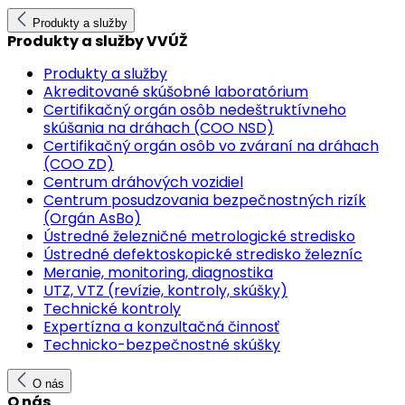
Produkty a služby
Produkty a služby VVÚŽ
Produkty a služby
Akreditované skúšobné laboratórium
Certifikačný orgán osôb nedeštruktívneho
skúšania na dráhach (COO NSD)
Certifikačný orgán osôb vo zváraní na dráhach
(COO ZD)
Centrum dráhových vozidiel
Centrum posudzovania bezpečnostných rizík
(Orgán AsBo)
Ústredné železničné metrologické stredisko
Ústredné defektoskopické stredisko železníc
Meranie, monitoring, diagnostika
UTZ, VTZ (revízie, kontroly, skúšky)
Technické kontroly
Expertízna a konzultačná činnosť
Technicko-bezpečnostné skúšky
O nás
O nás