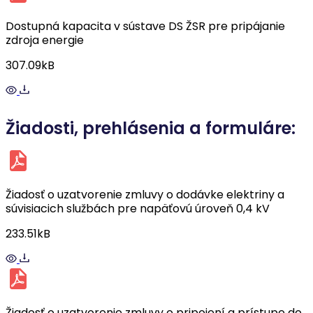
Dostupná kapacita v sústave DS ŽSR pre pripájanie
zdroja energie
307.09kB
Žiadosti, prehlásenia a formuláre:
Žiadosť o uzatvorenie zmluvy o dodávke elektriny a
súvisiacich službách pre napäťovú úroveň 0,4 kV
233.51kB
Žiadosť o uzatvorenie zmluvy o pripojení a prístupe do