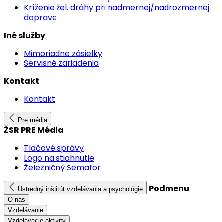
Kríženie žel. dráhy pri nadmernej/nadrozmernej
doprave
Iné služby
Mimoriadne zásielky
Servisné zariadenia
Kontakt
Kontakt
Pre média
ŽSR PRE Média
Tlačové správy
Logo na stiahnutie
Železničný Semafor
Podmenu
Ústredný inštitút vzdelávania a psychológie
O nás
Vzdelávanie
Vzdelávacie aktivity