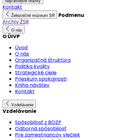
Najčastejšie otázky
Kontakt
Podmenu
Železničné múzeum SR
Archív ŽSR
O nás
O ÚIVP
Úvod
O nás
Organizačná štruktúra
Politika kvality
Strategické ciele
Prieskum spokojnosti
Kniha návštev
Kontakt
Vzdelávanie
Vzdelávanie
Spôsobilosť z BOZP
Odborná spôsobilosť
Pre zamestnancov vlečiek