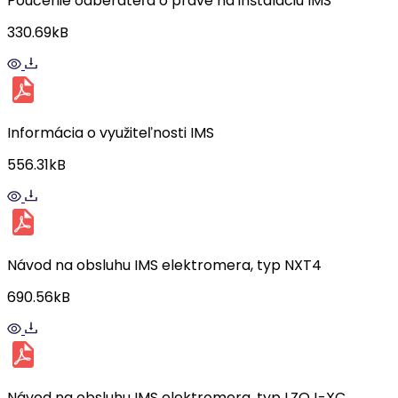
Poučenie odberateľa o práve na inštaláciu IMS
330.69kB
Informácia o využiteľnosti IMS
556.31kB
Návod na obsluhu IMS elektromera, typ NXT4
690.56kB
Návod na obsluhu IMS elektromera, typ LZQJ-XC