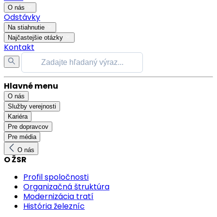
O nás
Odstávky
Na stiahnutie
Najčastejšie otázky
Kontakt
Hlavné menu
O nás
Služby verejnosti
Kariéra
Pre dopravcov
Pre média
O nás
O ŽSR
Profil spoločnosti
Organizačná štruktúra
Modernizácia tratí
História železníc