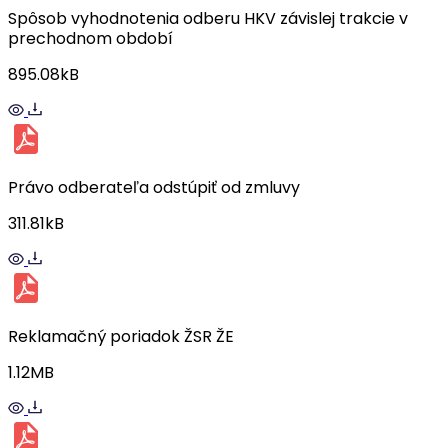
Spôsob vyhodnotenia odberu HKV závislej trakcie v
prechodnom období
895.08kB
Právo odberateľa odstúpiť od zmluvy
311.81kB
Reklamačný poriadok ŽSR ŽE
1.12MB