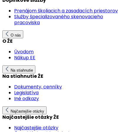
Doplnkové služby
Prenájom školiacich a zasadacích priestorov
Služby špecializovaného skenovacieho
pracoviska
O nás
O ŽE
Úvodom
Nákup EE
Na stiahnutie
Na stiahnutie ŽE
Dokumenty, cenníky
Legislatíva
Iné odkazy
Najčastejšie otázky
Najčastejšie otázky ŽE
Najčastejšie otázky