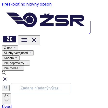
Preskočiť na hlavný obsah
O nás
Služby verejnosti
Kariéra
Pre dopravcov
Pre média
SK
Úvod