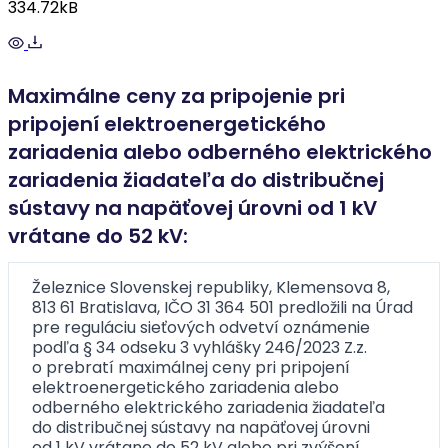
334.72kB
Maximálne ceny za pripojenie pri
pripojení elektroenergetického
zariadenia alebo odberného elektrického
zariadenia žiadateľa do distribučnej
sústavy na napäťovej úrovni od 1 kV
vrátane do 52 kV:
Železnice Slovenskej republiky, Klemensova 8,
813 61 Bratislava, IČO 31 364 501 predložili na Úrad
pre reguláciu sieťových odvetví oznámenie
podľa § 34 odseku 3 vyhlášky 246/2023 Z.z.
o prebratí maximálnej ceny pri pripojení
elektroenergetického zariadenia alebo
odberného elektrického zariadenia žiadateľa
do distribučnej sústavy na napäťovej úrovni
od 1 kV vrátane do 52 kV alebo pri zvýšení