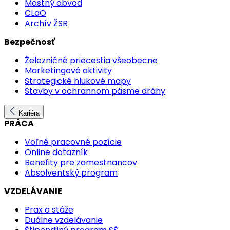
Mostný obvod
CLaO
Archív ŽSR
Bezpečnosť
Železničné priecestia všeobecne
Marketingové aktivity
Strategické hlukové mapy
Stavby v ochrannom pásme dráhy
Kariéra
PRÁCA
Voľné pracovné pozície
Online dotazník
Benefity pre zamestnancov
Absolventský program
VZDELÁVANIE
Prax a stáže
Duálne vzdelávanie