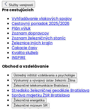
Služby verejnosti
Pre cestujúcich
Vyhľadávanie vlakových spojov
Cestovný poriadok 2025/2026
Plán výluk
Zoznam dopravcov
Zoznam železničných staníc
Železnice iných krajín
Čakacie časy
Kvalita služieb
INSPIRE
Obchod a vzdelávanie
Ústredný inštitút vzdelávania a psychológie
Výskumný a vývojový ústav železníc Žilina
Železničné telekomunikácie Bratislava
Stredisko železničnej geodézie Bratislava
Správa majetku ŽSR Bratislava
Železničná energetika
Železničné múzeum SR