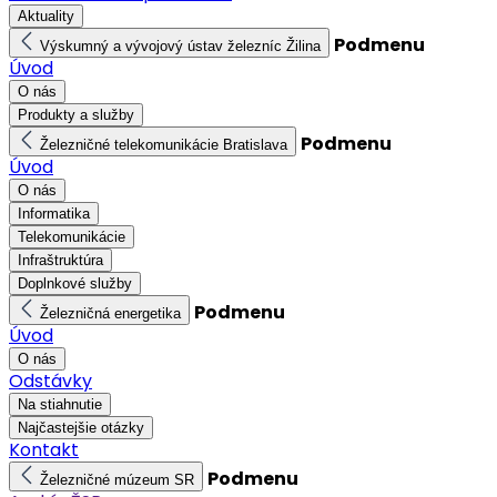
Aktuality
Podmenu
Výskumný a vývojový ústav železníc Žilina
Úvod
O nás
Produkty a služby
Podmenu
Železničné telekomunikácie Bratislava
Úvod
O nás
Informatika
Telekomunikácie
Infraštruktúra
Doplnkové služby
Podmenu
Železničná energetika
Úvod
O nás
Odstávky
Na stiahnutie
Najčastejšie otázky
Kontakt
Podmenu
Železničné múzeum SR