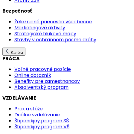
Archív ŽSR
Bezpečnosť
Železničné priecestia všeobecne
Marketingové aktivity
Strategické hlukové mapy
Stavby v ochrannom pásme dráhy
Kariéra
PRÁCA
Voľné pracovné pozície
Online dotazník
Benefity pre zamestnancov
Absolventský program
VZDELÁVANIE
Prax a stáže
Duálne vzdelávanie
Štipendijný program SŠ
Štipendijný program VŠ