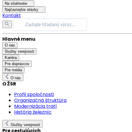
Na stiahnutie
Najčastejšie otázky
Kontakt
Hlavné menu
O nás
Služby verejnosti
Kariéra
Pre dopravcov
Pre média
O nás
O ŽSR
Profil spoločnosti
Organizačná štruktúra
Modernizácia tratí
História železníc
Služby verejnosti
Pre cestujúcich