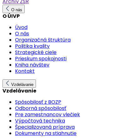
Archív ŽSR
O nás
O ÚIVP
Úvod
O nás
Organizačná štruktúra
Politika kvality
Strategické ciele
Prieskum spokojnosti
Kniha návštev
Kontakt
Vzdelávanie
Vzdelávanie
Spôsobilosť z BOZP
Odborná spôsobilosť
Pre zamestnancov vlečiek
Výpočtová technika
Špecializovaná príprava
Dokumenty na stiahnutie