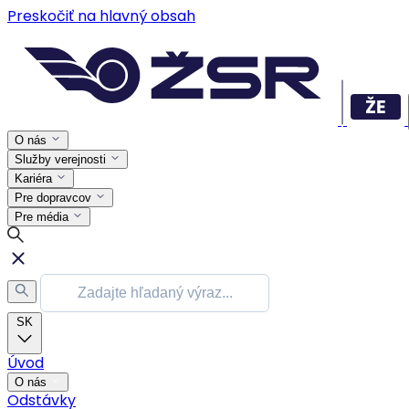
Preskočiť na hlavný obsah
O nás
Služby verejnosti
Kariéra
Pre dopravcov
Pre média
SK
Úvod
O nás
Odstávky