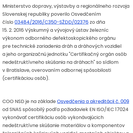
Ministerstvo dopravy, výstavby a regionálneho rozvoja
Slovenskej republiky poverilo Osvedčením
číslo
03484/2016/C350-SŽDD/02376
zo dňa
15. 2. 2016 Výskumný a vývojový ústav železníc
výkonom odborného defektoskopického orgánu
pre technické zariadenia dráh a dráhových vozidiel
a jeho organizačnú jednotku "Certifikačný orgán osôb
nedeštruktívneho skúšania na dráhach" so sídlom
v Bratislave, overovaním odbornej spôsobilosti
(certifikáciou osôb).
COO NSD je na základe
Osvedčenia a akreditácii č. 009
od SNAS spôsobilý podľa požiadaviek EN ISO/IEC 17024
vykonávať certifikáciu osôb vykonávajúcich
nedeštruktívne skúšanie materiálov a komponentov