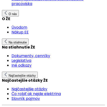
pracoviska
O nás
O ŽE
Úvodom
Nákup EE
Na stiahnutie
Na stiahnutie ŽE
Dokumenty, cenníky
Legislatíva
Iné odkazy
Najčastejšie otázky
Najčastejšie otázky ŽE
Najčastejšie otázky
Čo robiť ak nejde elektrina
Slovník pojmov