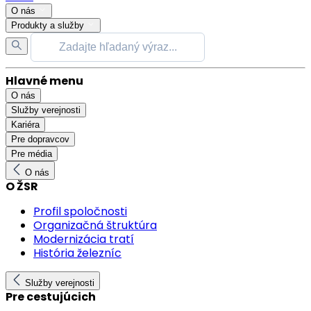
O nás
Produkty a služby
Hlavné menu
O nás
Služby verejnosti
Kariéra
Pre dopravcov
Pre média
O nás
O ŽSR
Profil spoločnosti
Organizačná štruktúra
Modernizácia tratí
História železníc
Služby verejnosti
Pre cestujúcich