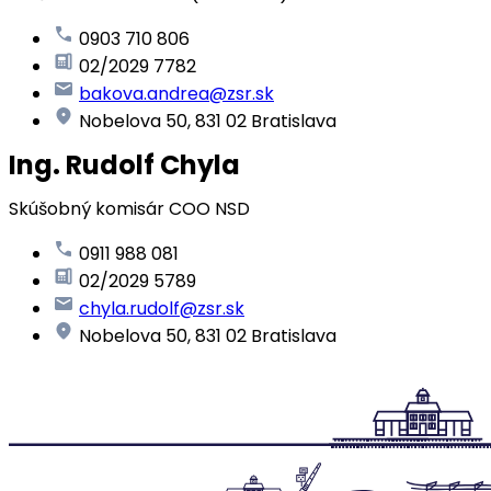
0903 710 806
02/2029 7782
bakova.andrea@zsr.sk
Nobelova 50, 831 02 Bratislava
Ing. Rudolf Chyla
Skúšobný komisár COO NSD
0911 988 081
02/2029 5789
chyla.rudolf@zsr.sk
Nobelova 50, 831 02 Bratislava