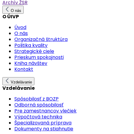
Archív ŽSR
O nás
O ÚIVP
Úvod
O nás
Organizačná štruktúra
Politika kvality
Strategické ciele
Prieskum spokojnosti
Kniha návštev
Kontakt
Vzdelávanie
Vzdelávanie
Spôsobilosť z BOZP
Odborná spôsobilosť
Pre zamestnancov vlečiek
Výpočtová technika
Špecializovaná príprava
Dokumenty na stiahnutie