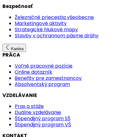
Bezpečnosť
Železničné priecestia všeobecne
Marketingové aktivity
Strategické hlukové mapy
Stavby v ochrannom pásme dráhy
Kariéra
PRÁCA
Voľné pracovné pozície
Online dotazník
Benefity pre zamestnancov
Absolventský program
VZDELÁVANIE
Prax a stáže
Duálne vzdelávanie
Štipendijný program SŠ
Štipendijný program VŠ
KONTAKT