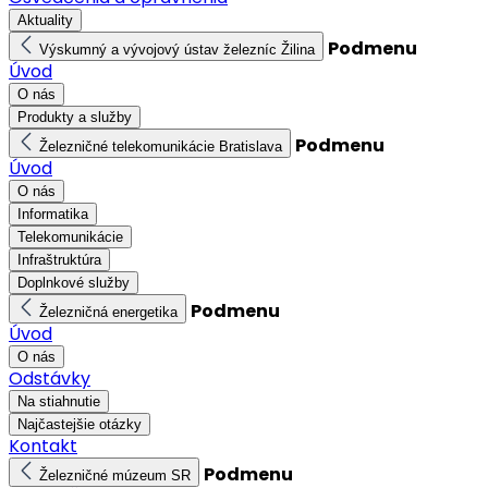
Aktuality
Podmenu
Výskumný a vývojový ústav železníc Žilina
Úvod
O nás
Produkty a služby
Podmenu
Železničné telekomunikácie Bratislava
Úvod
O nás
Informatika
Telekomunikácie
Infraštruktúra
Doplnkové služby
Podmenu
Železničná energetika
Úvod
O nás
Odstávky
Na stiahnutie
Najčastejšie otázky
Kontakt
Podmenu
Železničné múzeum SR