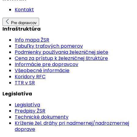
Kontakt
Pre dopravcov
Infraštruktúra
Info mapa ŽSR
Tabuľky traťových pomerov
Podmienky používania železničnej siete
Cena za prístup k železničnej štruktúre
Informácie pre dopravcov
Všeobecné informácie
Koridory RFC
TTR v SR
Legislatíva
Legislatíva
Predpisy ŽSR
Technické dokumenty
Kríženie žel. dráhy pri nadmernej/nadrozmernej
doprave