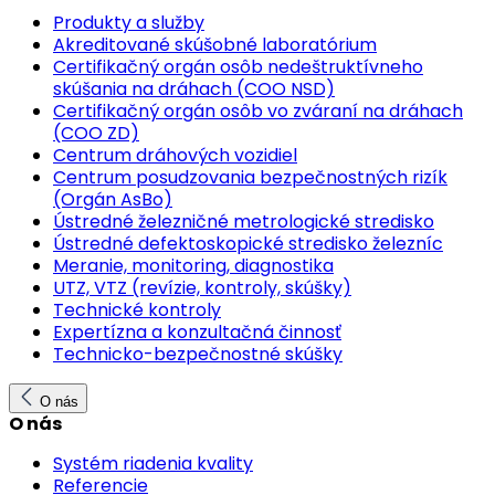
Produkty a služby
Akreditované skúšobné laboratórium
Certifikačný orgán osôb nedeštruktívneho
skúšania na dráhach (COO NSD)
Certifikačný orgán osôb vo zváraní na dráhach
(COO ZD)
Centrum dráhových vozidiel
Centrum posudzovania bezpečnostných rizík
(Orgán AsBo)
Ústredné železničné metrologické stredisko
Ústredné defektoskopické stredisko železníc
Meranie, monitoring, diagnostika
UTZ, VTZ (revízie, kontroly, skúšky)
Technické kontroly
Expertízna a konzultačná činnosť
Technicko-bezpečnostné skúšky
O nás
O nás
Systém riadenia kvality
Referencie