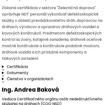
Získaná certifikácia v sektore "Železničná doprava"
oprávňuje NDT personál vykonávať defektoskopické
skúšky v oblasti prevádzkovateľov dráh, dopravcov na
dráhach, výrobcov a opravárov dráhových vozidiel a
kovových konštrukcií. Predmetom defektoskopických
kontrol sú zvary, koľajové zariadenia, dráhové oceľové
mostné konštrukcie a konštrukcie podobné mostom,
dráhové vozidlá a ich príslušné komponenty a
tlakových zariadení.
Certifikácia
Dokumenty
Členstvo v organizáciach
Ing. Andrea Baková
Vedúca Certifikačného orgánu osôb nedeštruktívneho
skúšania na dráhach (COO NSD)