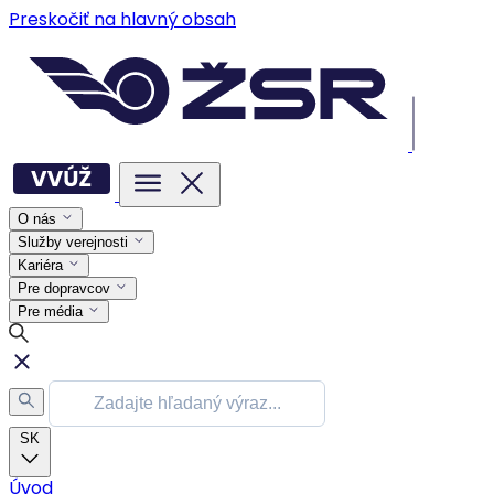
Preskočiť na hlavný obsah
O nás
Služby verejnosti
Kariéra
Pre dopravcov
Pre média
SK
Úvod