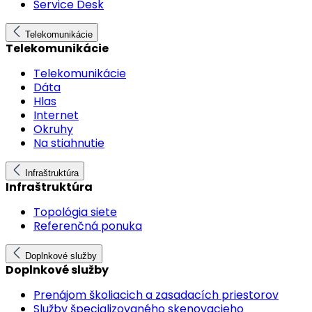
Service Desk
Telekomunikácie
Telekomunikácie
Telekomunikácie
Dáta
Hlas
Internet
Okruhy
Na stiahnutie
Infraštruktúra
Infraštruktúra
Topológia siete
Referenčná ponuka
Doplnkové služby
Doplnkové služby
Prenájom školiacich a zasadacích priestorov
Služby špecializovaného skenovacieho