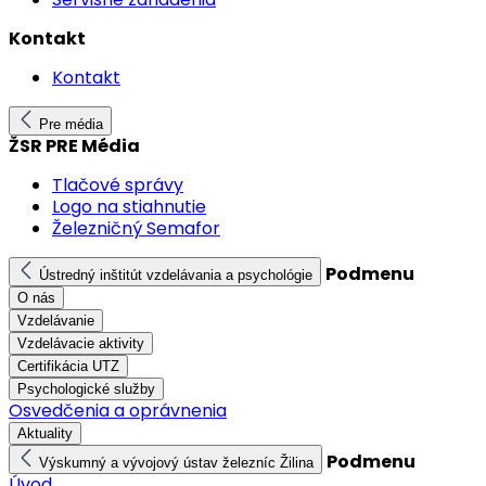
Kontakt
Kontakt
Pre média
ŽSR PRE Média
Tlačové správy
Logo na stiahnutie
Železničný Semafor
Podmenu
Ústredný inštitút vzdelávania a psychológie
O nás
Vzdelávanie
Vzdelávacie aktivity
Certifikácia UTZ
Psychologické služby
Osvedčenia a oprávnenia
Aktuality
Podmenu
Výskumný a vývojový ústav železníc Žilina
Úvod