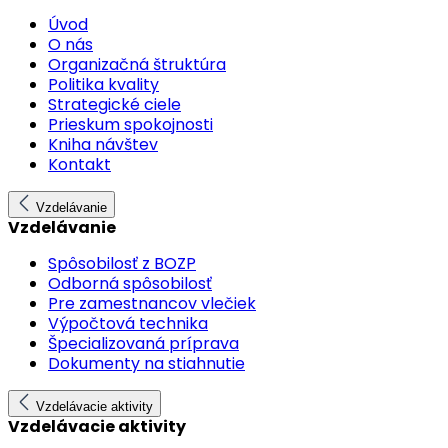
Úvod
O nás
Organizačná štruktúra
Politika kvality
Strategické ciele
Prieskum spokojnosti
Kniha návštev
Kontakt
Vzdelávanie
Vzdelávanie
Spôsobilosť z BOZP
Odborná spôsobilosť
Pre zamestnancov vlečiek
Výpočtová technika
Špecializovaná príprava
Dokumenty na stiahnutie
Vzdelávacie aktivity
Vzdelávacie aktivity