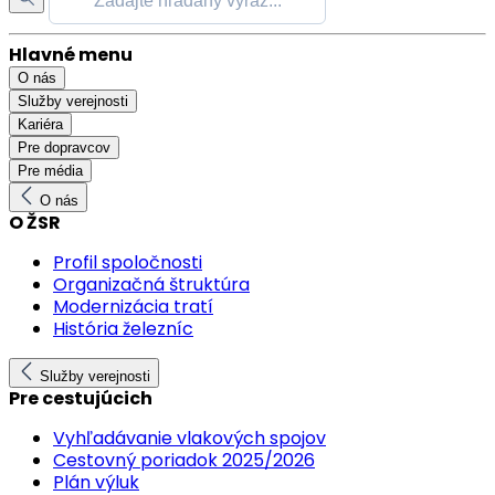
Hlavné menu
O nás
Služby verejnosti
Kariéra
Pre dopravcov
Pre média
O nás
O ŽSR
Profil spoločnosti
Organizačná štruktúra
Modernizácia tratí
História železníc
Služby verejnosti
Pre cestujúcich
Vyhľadávanie vlakových spojov
Cestovný poriadok 2025/2026
Plán výluk