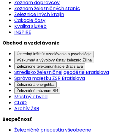
Zoznam dopravcov
Zoznam železničných staníc
Železnice iných krajín
Čakacie časy
Kvalita služieb
INSPIRE
Obchod a vzdelávanie
Ústredný inštitút vzdelávania a psychológie
Výskumný a vývojový ústav železníc Žilina
Železničné telekomunikácie Bratislava
Stredisko železničnej geodézie Bratislava
Správa majetku ŽSR Bratislava
Železničná energetika
Železničné múzeum SR
Mostný obvod
CLaO
Archív ŽSR
Bezpečnosť
Železničné priecestia všeobecne