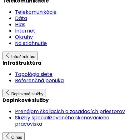
Telekomunikácie
Telekomunikácie
Dáta
Hlas
Internet
Okruhy
Na stiahnutie
Infraštruktúra
Infraštruktúra
Topológia siete
Referenčná ponuka
Doplnkové služby
Doplnkové služby
Prenájom školiacich a zasadacích priestorov
Služby špecializovaného skenovacieho
pracoviska
O nás