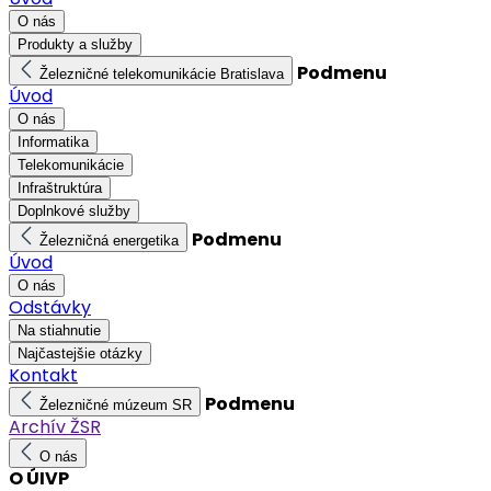
O nás
Produkty a služby
Podmenu
Železničné telekomunikácie Bratislava
Úvod
O nás
Informatika
Telekomunikácie
Infraštruktúra
Doplnkové služby
Podmenu
Železničná energetika
Úvod
O nás
Odstávky
Na stiahnutie
Najčastejšie otázky
Kontakt
Podmenu
Železničné múzeum SR
Archív ŽSR
O nás
O ÚIVP