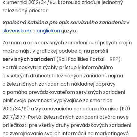
k Smernici 2012/34/EÚ, ktorou sa zriaďuje jednotný
železničný priestor.
Spoločná šablóna pre opis servisného zariadenia
v
slovenskom
a
anglickom
jazyku
Zoznam a opis servisných zariadení európskych krajín
možno nájsť v grafickej podobe aj na
portáli
servisných zariadení
(Rail Facilities Portal - RFP).
Portál poskytuje rýchly prístup k informáciám
o všetkých druhoch železničných zariadení, najmä
o železničných zariadeniach nákladnej dopravy
a pomáha prevádzkovateľom servisných zariadení
plniť svoje povinnosti vyplývajúce zo smernice
2012/34/EÚ a Vykonávacieho nariadenia Komisie (EÚ)
2017/2177. Portál železničných zariadení otvára nové
príležitosti pre všetky druhy prevádzkových zariadení
na zverejňovanie svojich informácií na marketingové