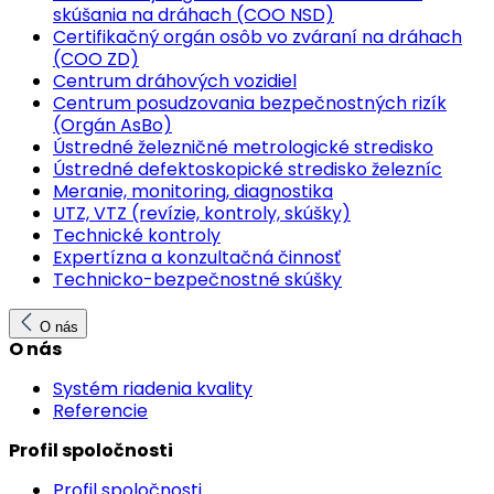
skúšania na dráhach (COO NSD)
Certifikačný orgán osôb vo zváraní na dráhach
(COO ZD)
Centrum dráhových vozidiel
Centrum posudzovania bezpečnostných rizík
(Orgán AsBo)
Ústredné železničné metrologické stredisko
Ústredné defektoskopické stredisko železníc
Meranie, monitoring, diagnostika
UTZ, VTZ (revízie, kontroly, skúšky)
Technické kontroly
Expertízna a konzultačná činnosť
Technicko-bezpečnostné skúšky
O nás
O nás
Systém riadenia kvality
Referencie
Profil spoločnosti
Profil spoločnosti