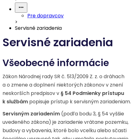
Pre dopravcov
>
Servisné zariadenia
Servisné zariadenia
Všeobecné informácie
Zákon Národnej rady SR č. 513/2009 Z. z. o dráhach
a o zmene a doplnení niektorých zákonov v znení
neskorších predpisov v
§ 54 Podmienky prístupu
k službám
popisuje prístup k servisným zariadeniam.
Servisným zariadením
(podľa bodu 3, § 54 vyššie
uvedeného zákona) je zariadenie vrátane pozemku,
budovy a vybavenia, ktoré bolo vcelku alebo sčasti
špeciálne upravené tak, aby umožnilo poskytovanie