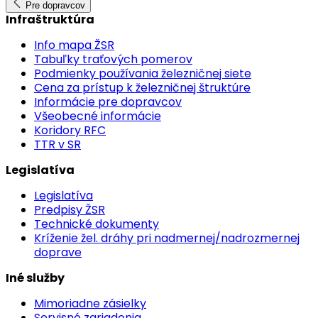
Pre dopravcov
Infraštruktúra
Info mapa ŽSR
Tabuľky traťových pomerov
Podmienky používania železničnej siete
Cena za prístup k železničnej štruktúre
Informácie pre dopravcov
Všeobecné informácie
Koridory RFC
TTR v SR
Legislatíva
Legislatíva
Predpisy ŽSR
Technické dokumenty
Kríženie žel. dráhy pri nadmernej/nadrozmernej
doprave
Iné služby
Mimoriadne zásielky
Servisné zariadenia