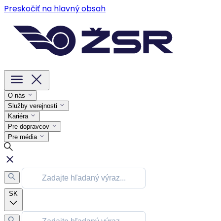
Preskočiť na hlavný obsah
O nás
Služby verejnosti
Kariéra
Pre dopravcov
Pre média
SK