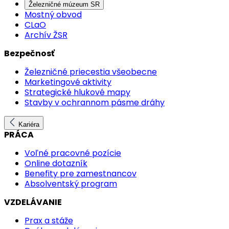
Železničné múzeum SR
Mostný obvod
CLaO
Archív ŽSR
Bezpečnosť
Železničné priecestia všeobecne
Marketingové aktivity
Strategické hlukové mapy
Stavby v ochrannom pásme dráhy
Kariéra
PRÁCA
Voľné pracovné pozície
Online dotazník
Benefity pre zamestnancov
Absolventský program
VZDELÁVANIE
Prax a stáže