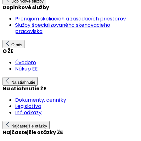
Doplnkové služby
Doplnkové služby
Prenájom školiacich a zasadacích priestorov
Služby špecializovaného skenovacieho
pracoviska
O nás
O ŽE
Úvodom
Nákup EE
Na stiahnutie
Na stiahnutie ŽE
Dokumenty, cenníky
Legislatíva
Iné odkazy
Najčastejšie otázky
Najčastejšie otázky ŽE