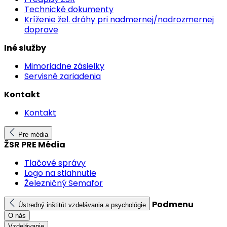
Technické dokumenty
Kríženie žel. dráhy pri nadmernej/nadrozmernej
doprave
Iné služby
Mimoriadne zásielky
Servisné zariadenia
Kontakt
Kontakt
Pre média
ŽSR PRE Média
Tlačové správy
Logo na stiahnutie
Železničný Semafor
Podmenu
Ústredný inštitút vzdelávania a psychológie
O nás
Vzdelávanie