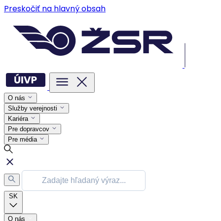
Preskočiť na hlavný obsah
O nás
Služby verejnosti
Kariéra
Pre dopravcov
Pre média
SK
O nás