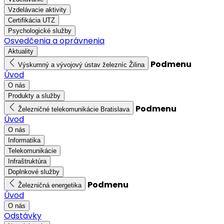
Vzdelávacie aktivity
Certifikácia UTZ
Psychologické služby
Osvedčenia a oprávnenia
Aktuality
Podmenu
Výskumný a vývojový ústav železníc Žilina
Úvod
O nás
Produkty a služby
Podmenu
Železničné telekomunikácie Bratislava
Úvod
O nás
Informatika
Telekomunikácie
Infraštruktúra
Doplnkové služby
Podmenu
Železničná energetika
Úvod
O nás
Odstávky