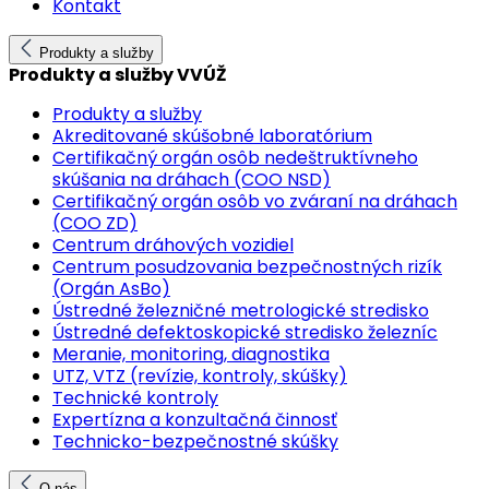
Kontakt
Produkty a služby
Produkty a služby VVÚŽ
Produkty a služby
Akreditované skúšobné laboratórium
Certifikačný orgán osôb nedeštruktívneho
skúšania na dráhach (COO NSD)
Certifikačný orgán osôb vo zváraní na dráhach
(COO ZD)
Centrum dráhových vozidiel
Centrum posudzovania bezpečnostných rizík
(Orgán AsBo)
Ústredné železničné metrologické stredisko
Ústredné defektoskopické stredisko železníc
Meranie, monitoring, diagnostika
UTZ, VTZ (revízie, kontroly, skúšky)
Technické kontroly
Expertízna a konzultačná činnosť
Technicko-bezpečnostné skúšky
O nás