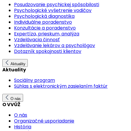
Posudzovanie psychickej spôsobilosti
Psychologické vyšetrenie vodičov
Psychologická diagnostika
Individuálne poradenstvo
Konzultácie a poradenstvo
Expertíza, prieskum, analýza
Vzdelávacia činnosť
Vzdelávanie lekárov a psychológov
Dotazník spokojnosti klientov
Aktuality
Aktuality
Sociálny program
Súhlas s elektronickým zasielaním faktúr
O nás
O VVÚŽ
O nás
Organizačné usporiadanie
História