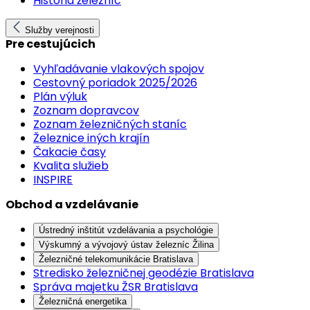
História železníc
Služby verejnosti
Pre cestujúcich
Vyhľadávanie vlakových spojov
Cestovný poriadok 2025/2026
Plán výluk
Zoznam dopravcov
Zoznam železničných staníc
Železnice iných krajín
Čakacie časy
Kvalita služieb
INSPIRE
Obchod a vzdelávanie
Ústredný inštitút vzdelávania a psychológie
Výskumný a vývojový ústav železníc Žilina
Železničné telekomunikácie Bratislava
Stredisko železničnej geodézie Bratislava
Správa majetku ŽSR Bratislava
Železničná energetika