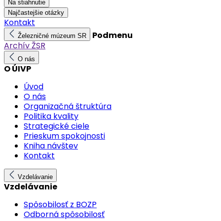
Na stiahnutie
Najčastejšie otázky
Kontakt
Podmenu
Železničné múzeum SR
Archív ŽSR
O nás
O ÚIVP
Úvod
O nás
Organizačná štruktúra
Politika kvality
Strategické ciele
Prieskum spokojnosti
Kniha návštev
Kontakt
Vzdelávanie
Vzdelávanie
Spôsobilosť z BOZP
Odborná spôsobilosť