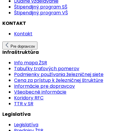
Duálne vzdelávanie
Štipendijný program SŠ
Štipendijný program VŠ
KONTAKT
Kontakt
Pre dopravcov
Infraštruktúra
Info mapa ŽSR
Tabuľky traťových pomerov
Podmienky používania železničnej siete
Cena za prístup k železničnej štruktúre
Informácie pre dopravcov
Všeobecné informácie
Koridory RFC
TTR v SR
Legislatíva
Legislatíva
Predpisy ŽSR