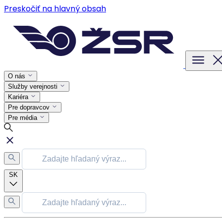
Preskočiť na hlavný obsah
O nás
Služby verejnosti
Kariéra
Pre dopravcov
Pre média
SK