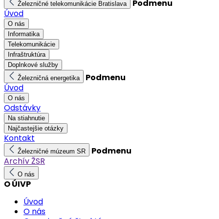
Podmenu
Železničné telekomunikácie Bratislava
Úvod
O nás
Informatika
Telekomunikácie
Infraštruktúra
Doplnkové služby
Podmenu
Železničná energetika
Úvod
O nás
Odstávky
Na stiahnutie
Najčastejšie otázky
Kontakt
Podmenu
Železničné múzeum SR
Archív ŽSR
O nás
O ÚIVP
Úvod
O nás