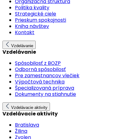
Organizačná štruktúra
Politika kvality
Strategické ciele
Prieskum spokojnosti
Kniha návštev
Kontakt
Vzdelávanie
Vzdelávanie
Spôsobilosť z BOZP
Odborná spôsobilosť
Pre zamestnancov vlečiek
Výpočtová technika
Špecializovaná príprava
Dokumenty na stiahnutie
Vzdelávacie aktivity
Vzdelávacie aktivity
Bratislava
ŽIlina
Zvolen