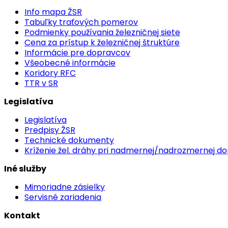
Info mapa ŽSR
Tabuľky traťových pomerov
Podmienky používania železničnej siete
Cena za prístup k železničnej štruktúre
Informácie pre dopravcov
Všeobecné informácie
Koridory RFC
TTR v SR
Legislatíva
Legislatíva
Predpisy ŽSR
Technické dokumenty
Kríženie žel. dráhy pri nadmernej/nadrozmernej d
Iné služby
Mimoriadne zásielky
Servisné zariadenia
Kontakt