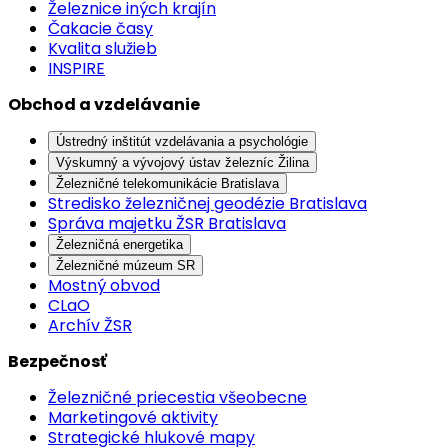
Železnice iných krajín
Čakacie časy
Kvalita služieb
INSPIRE
Obchod a vzdelávanie
Ústredný inštitút vzdelávania a psychológie
Výskumný a vývojový ústav železníc Žilina
Železničné telekomunikácie Bratislava
Stredisko železničnej geodézie Bratislava
Správa majetku ŽSR Bratislava
Železničná energetika
Železničné múzeum SR
Mostný obvod
CLaO
Archív ŽSR
Bezpečnosť
Železničné priecestia všeobecne
Marketingové aktivity
Strategické hlukové mapy