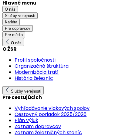
Hlavné menu
O nás
Služby verejnosti
Kariéra
Pre dopravcov
Pre média
O nás
O ŽSR
Profil spoločnosti
Organizačná štruktúra
Modernizácia tratí
História železníc
Služby verejnosti
Pre cestujúcich
Vyhľadávanie vlakových spojov
Cestovný poriadok 2025/2026
Plán výluk
Zoznam dopravcov
Zoznam železničných staníc