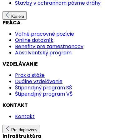
Stavby v ochrannom pásme dráhy
Kariéra
PRÁCA
Voľné pracovné pozície
Online dotazník
Benefity pre zamestnancov
Absolventský program
VZDELÁVANIE
Prax a stáže
Duálne vzdelávanie
Štipendijný program SŠ
Štipendijný program VŠ
KONTAKT
Kontakt
Pre dopravcov
Infraštruktúra