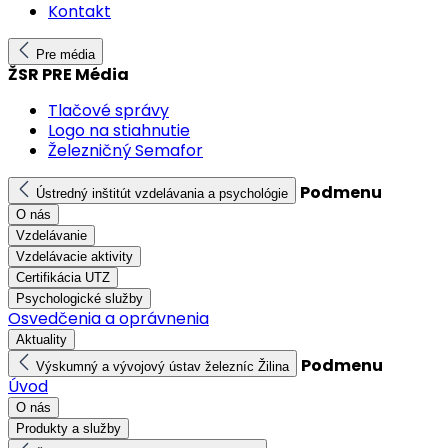
Kontakt
Pre média
ŽSR PRE Média
Tlačové správy
Logo na stiahnutie
Železničný Semafor
Podmenu
Ústredný inštitút vzdelávania a psychológie
O nás
Vzdelávanie
Vzdelávacie aktivity
Certifikácia UTZ
Psychologické služby
Osvedčenia a oprávnenia
Aktuality
Podmenu
Výskumný a vývojový ústav železníc Žilina
Úvod
O nás
Produkty a služby