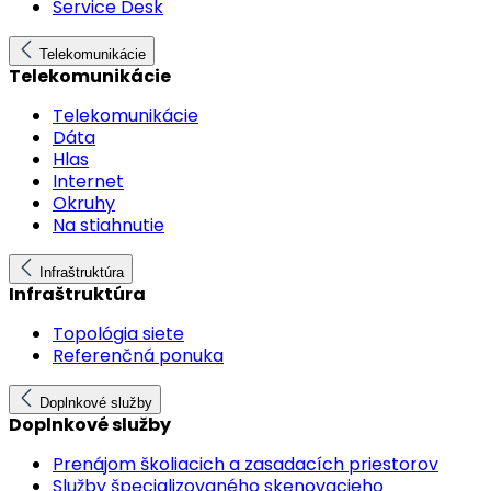
Service Desk
Telekomunikácie
Telekomunikácie
Telekomunikácie
Dáta
Hlas
Internet
Okruhy
Na stiahnutie
Infraštruktúra
Infraštruktúra
Topológia siete
Referenčná ponuka
Doplnkové služby
Doplnkové služby
Prenájom školiacich a zasadacích priestorov
Služby špecializovaného skenovacieho