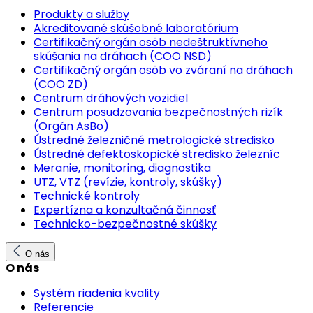
Produkty a služby
Akreditované skúšobné laboratórium
Certifikačný orgán osôb nedeštruktívneho
skúšania na dráhach (COO NSD)
Certifikačný orgán osôb vo zváraní na dráhach
(COO ZD)
Centrum dráhových vozidiel
Centrum posudzovania bezpečnostných rizík
(Orgán AsBo)
Ústredné železničné metrologické stredisko
Ústredné defektoskopické stredisko železníc
Meranie, monitoring, diagnostika
UTZ, VTZ (revízie, kontroly, skúšky)
Technické kontroly
Expertízna a konzultačná činnosť
Technicko-bezpečnostné skúšky
O nás
O nás
Systém riadenia kvality
Referencie