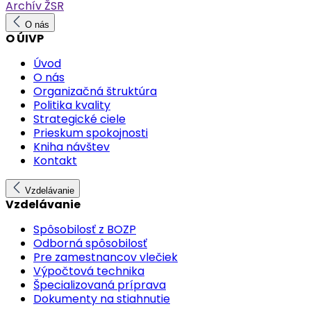
Archív ŽSR
O nás
O ÚIVP
Úvod
O nás
Organizačná štruktúra
Politika kvality
Strategické ciele
Prieskum spokojnosti
Kniha návštev
Kontakt
Vzdelávanie
Vzdelávanie
Spôsobilosť z BOZP
Odborná spôsobilosť
Pre zamestnancov vlečiek
Výpočtová technika
Špecializovaná príprava
Dokumenty na stiahnutie