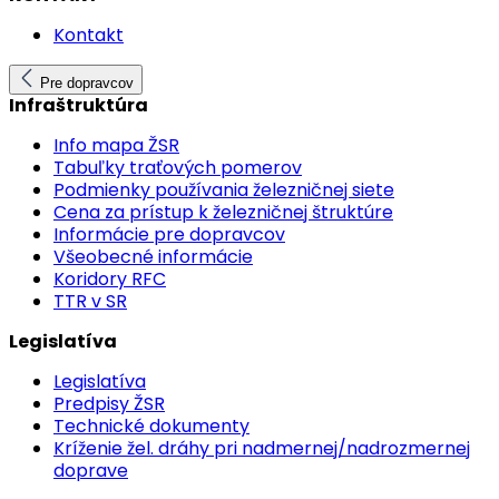
Kontakt
Pre dopravcov
Infraštruktúra
Info mapa ŽSR
Tabuľky traťových pomerov
Podmienky používania železničnej siete
Cena za prístup k železničnej štruktúre
Informácie pre dopravcov
Všeobecné informácie
Koridory RFC
TTR v SR
Legislatíva
Legislatíva
Predpisy ŽSR
Technické dokumenty
Kríženie žel. dráhy pri nadmernej/nadrozmernej
doprave