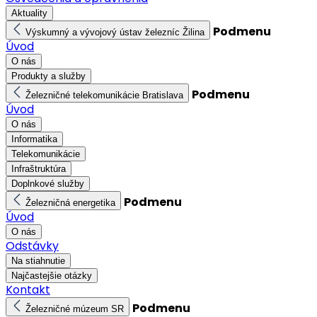
Aktuality
Podmenu
Výskumný a vývojový ústav železníc Žilina
Úvod
O nás
Produkty a služby
Podmenu
Železničné telekomunikácie Bratislava
Úvod
O nás
Informatika
Telekomunikácie
Infraštruktúra
Doplnkové služby
Podmenu
Železničná energetika
Úvod
O nás
Odstávky
Na stiahnutie
Najčastejšie otázky
Kontakt
Podmenu
Železničné múzeum SR