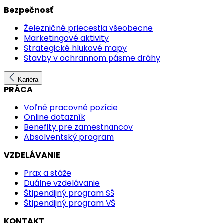
Bezpečnosť
Železničné priecestia všeobecne
Marketingové aktivity
Strategické hlukové mapy
Stavby v ochrannom pásme dráhy
Kariéra
PRÁCA
Voľné pracovné pozície
Online dotazník
Benefity pre zamestnancov
Absolventský program
VZDELÁVANIE
Prax a stáže
Duálne vzdelávanie
Štipendijný program SŠ
Štipendijný program VŠ
KONTAKT