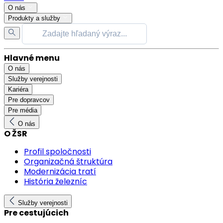
O nás
Produkty a služby
Hlavné menu
O nás
Služby verejnosti
Kariéra
Pre dopravcov
Pre média
O nás
O ŽSR
Profil spoločnosti
Organizačná štruktúra
Modernizácia tratí
História železníc
Služby verejnosti
Pre cestujúcich