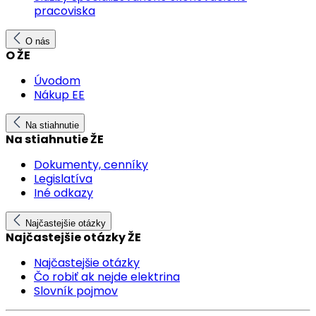
pracoviska
O nás
O ŽE
Úvodom
Nákup EE
Na stiahnutie
Na stiahnutie ŽE
Dokumenty, cenníky
Legislatíva
Iné odkazy
Najčastejšie otázky
Najčastejšie otázky ŽE
Najčastejšie otázky
Čo robiť ak nejde elektrina
Slovník pojmov