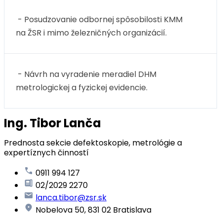
- Posudzovanie odbornej spôsobilosti KMM
na ŽSR i mimo železničných organizácií.
- Návrh na vyradenie meradiel DHM
metrologickej a fyzickej evidencie.
Ing. Tibor Lanča
Prednosta sekcie defektoskopie, metrológie a
expertíznych činností
0911 994 127
02/2029 2270
lanca.tibor@zsr.sk
Nobelova 50, 831 02 Bratislava