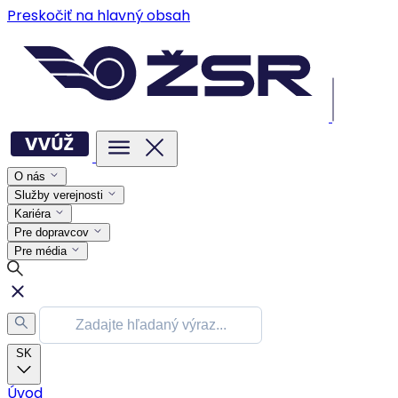
Preskočiť na hlavný obsah
O nás
Služby verejnosti
Kariéra
Pre dopravcov
Pre média
SK
Úvod