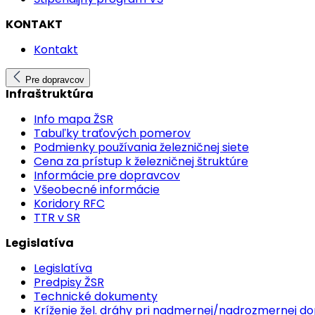
KONTAKT
Kontakt
Pre dopravcov
Infraštruktúra
Info mapa ŽSR
Tabuľky traťových pomerov
Podmienky používania železničnej siete
Cena za prístup k železničnej štruktúre
Informácie pre dopravcov
Všeobecné informácie
Koridory RFC
TTR v SR
Legislatíva
Legislatíva
Predpisy ŽSR
Technické dokumenty
Kríženie žel. dráhy pri nadmernej/nadrozmernej d