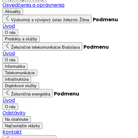
Osvedčenia a oprávnenia
Aktuality
Podmenu
Výskumný a vývojový ústav železníc Žilina
Úvod
O nás
Produkty a služby
Podmenu
Železničné telekomunikácie Bratislava
Úvod
O nás
Informatika
Telekomunikácie
Infraštruktúra
Doplnkové služby
Podmenu
Železničná energetika
Úvod
O nás
Odstávky
Na stiahnutie
Najčastejšie otázky
Kontakt