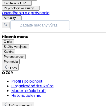
Certifikácia UTZ
Psychologické služby
Osvedčenia a oprávnenia
Aktuality
Hlavné menu
O nás
Služby verejnosti
Kariéra
Pre dopravcov
Pre média
O nás
O ŽSR
Profil spoločnosti
Organizačná štruktúra
Modernizácia tratí
História železníc
Služby verejnosti