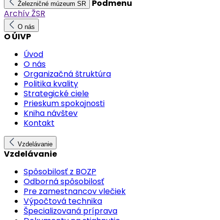
Podmenu
Železničné múzeum SR
Archív ŽSR
O nás
O ÚIVP
Úvod
O nás
Organizačná štruktúra
Politika kvality
Strategické ciele
Prieskum spokojnosti
Kniha návštev
Kontakt
Vzdelávanie
Vzdelávanie
Spôsobilosť z BOZP
Odborná spôsobilosť
Pre zamestnancov vlečiek
Výpočtová technika
Špecializovaná príprava