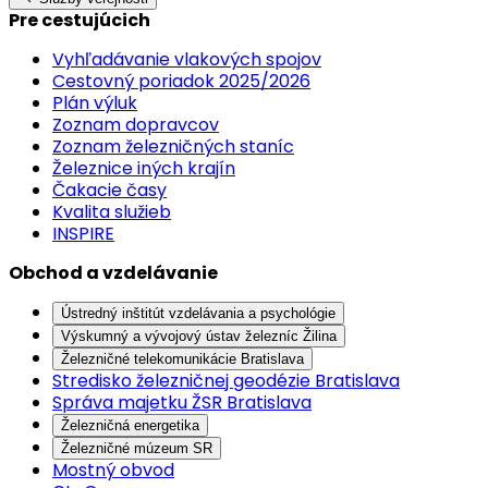
Pre cestujúcich
Vyhľadávanie vlakových spojov
Cestovný poriadok 2025/2026
Plán výluk
Zoznam dopravcov
Zoznam železničných staníc
Železnice iných krajín
Čakacie časy
Kvalita služieb
INSPIRE
Obchod a vzdelávanie
Ústredný inštitút vzdelávania a psychológie
Výskumný a vývojový ústav železníc Žilina
Železničné telekomunikácie Bratislava
Stredisko železničnej geodézie Bratislava
Správa majetku ŽSR Bratislava
Železničná energetika
Železničné múzeum SR
Mostný obvod