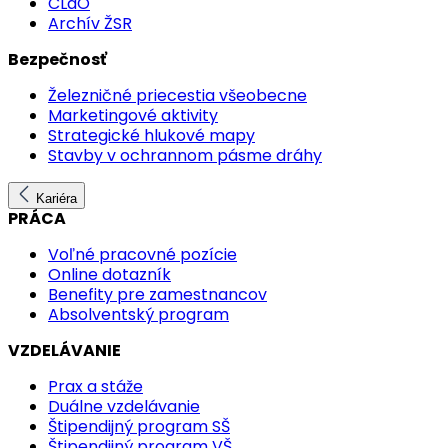
CLaO
Archív ŽSR
Bezpečnosť
Železničné priecestia všeobecne
Marketingové aktivity
Strategické hlukové mapy
Stavby v ochrannom pásme dráhy
Kariéra
PRÁCA
Voľné pracovné pozície
Online dotazník
Benefity pre zamestnancov
Absolventský program
VZDELÁVANIE
Prax a stáže
Duálne vzdelávanie
Štipendijný program SŠ
Štipendijný program VŠ