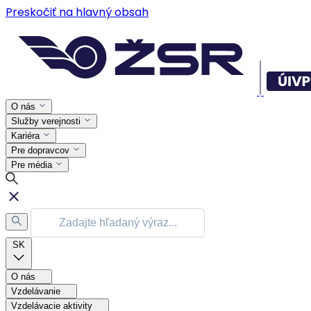
Preskočiť na hlavný obsah
O nás
Služby verejnosti
Kariéra
Pre dopravcov
Pre média
SK
O nás
Vzdelávanie
Vzdelávacie aktivity