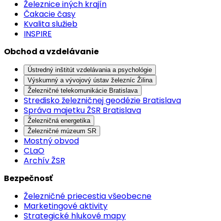
Železnice iných krajín
Čakacie časy
Kvalita služieb
INSPIRE
Obchod a vzdelávanie
Ústredný inštitút vzdelávania a psychológie
Výskumný a vývojový ústav železníc Žilina
Železničné telekomunikácie Bratislava
Stredisko železničnej geodézie Bratislava
Správa majetku ŽSR Bratislava
Železničná energetika
Železničné múzeum SR
Mostný obvod
CLaO
Archív ŽSR
Bezpečnosť
Železničné priecestia všeobecne
Marketingové aktivity
Strategické hlukové mapy