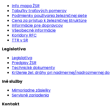
Info mapa ŽSR
Tabuľky traťových pomerov
Podmienky používania železničnej siete
Cena za prístup k železničnej štruktúre
Informácie pre dopravcov
Všeobecné informácie
Koridory RFC
TTR v SR
Legislatíva
Legislatíva
Predpisy ŽSR
Technické dokumenty
Kríženie žel. dráhy pri nadmernej/nadrozmernej d
Iné služby
Mimoriadne zásielky
Servisné zariadenia
Kontakt