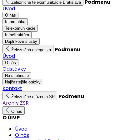
Podmenu
Železničné telekomunikácie Bratislava
Úvod
O nás
Informatika
Telekomunikácie
Infraštruktúra
Doplnkové služby
Podmenu
Železničná energetika
Úvod
O nás
Odstávky
Na stiahnutie
Najčastejšie otázky
Kontakt
Podmenu
Železničné múzeum SR
Archív ŽSR
O nás
O ÚIVP
Úvod
O nás