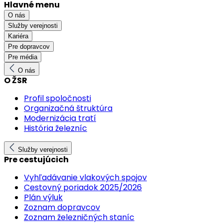
Hlavné menu
O nás
Služby verejnosti
Kariéra
Pre dopravcov
Pre média
O nás
O ŽSR
Profil spoločnosti
Organizačná štruktúra
Modernizácia tratí
História železníc
Služby verejnosti
Pre cestujúcich
Vyhľadávanie vlakových spojov
Cestovný poriadok 2025/2026
Plán výluk
Zoznam dopravcov
Zoznam železničných staníc