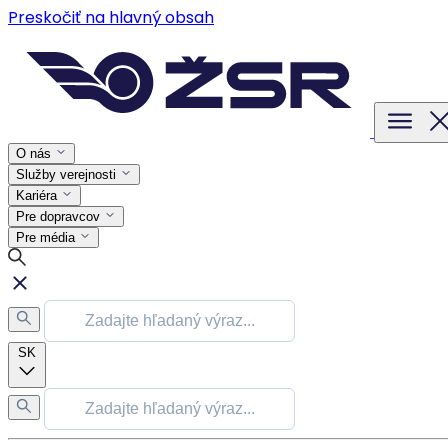
Preskočiť na hlavný obsah
O nás
Služby verejnosti
Kariéra
Pre dopravcov
Pre média
SK