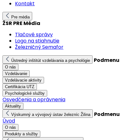
Kontakt
Pre média
ŽSR PRE Média
Tlačové správy
Logo na stiahnutie
Železničný Semafor
Podmenu
Ústredný inštitút vzdelávania a psychológie
O nás
Vzdelávanie
Vzdelávacie aktivity
Certifikácia UTZ
Psychologické služby
Osvedčenia a oprávnenia
Aktuality
Podmenu
Výskumný a vývojový ústav železníc Žilina
Úvod
O nás
Produkty a služby