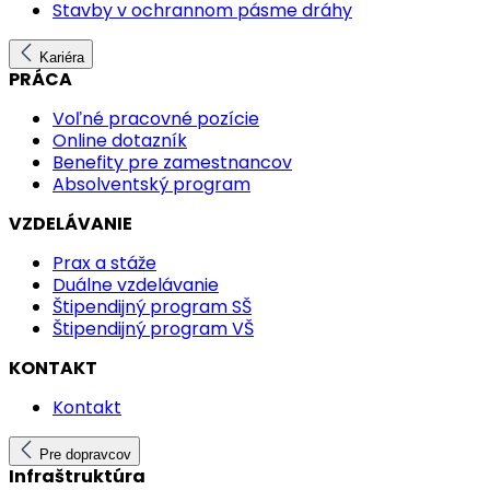
Stavby v ochrannom pásme dráhy
Kariéra
PRÁCA
Voľné pracovné pozície
Online dotazník
Benefity pre zamestnancov
Absolventský program
VZDELÁVANIE
Prax a stáže
Duálne vzdelávanie
Štipendijný program SŠ
Štipendijný program VŠ
KONTAKT
Kontakt
Pre dopravcov
Infraštruktúra