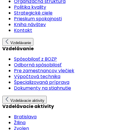
Organizačná štruktúra
Politika kvality
Strategické ciele
Prieskum spokojnosti
Kniha návštev
Kontakt
Vzdelávanie
Vzdelávanie
Spôsobilosť z BOZP
Odborná spôsobilosť
Pre zamestnancov vlečiek
Výpočtová technika
Špecializovaná príprava
Dokumenty na stiahnutie
Vzdelávacie aktivity
Vzdelávacie aktivity
Bratislava
ŽIlina
Zvolen