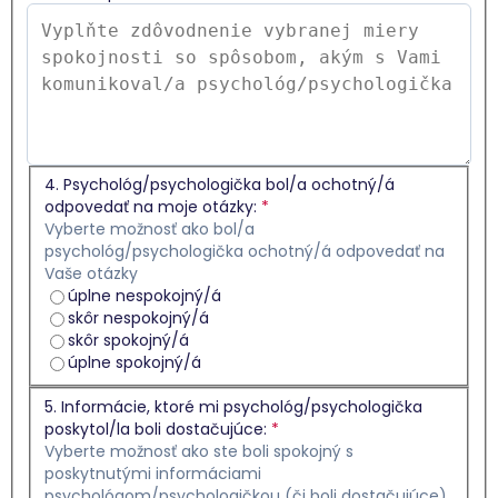
4. Psychológ/psychologička bol/a ochotný/á
odpovedať na moje otázky:
*
Vyberte možnosť ako bol/a
psychológ/psychologička ochotný/á odpovedať na
Vaše otázky
úplne nespokojný/á
skôr nespokojný/á
skôr spokojný/á
úplne spokojný/á
5. Informácie, ktoré mi psychológ/psychologička
poskytol/la boli dostačujúce:
*
Vyberte možnosť ako ste boli spokojný s
poskytnutými informáciami
psychológom/psychologičkou (či boli dostačujúce)