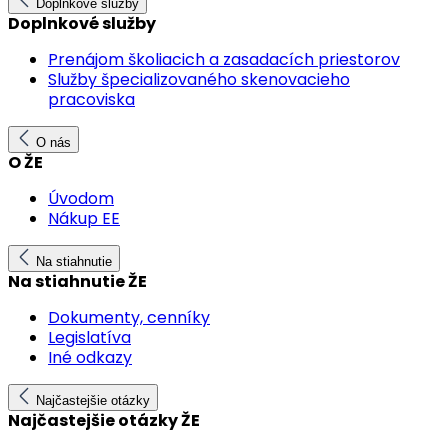
Doplnkové služby
Doplnkové služby
Prenájom školiacich a zasadacích priestorov
Služby špecializovaného skenovacieho
pracoviska
O nás
O ŽE
Úvodom
Nákup EE
Na stiahnutie
Na stiahnutie ŽE
Dokumenty, cenníky
Legislatíva
Iné odkazy
Najčastejšie otázky
Najčastejšie otázky ŽE