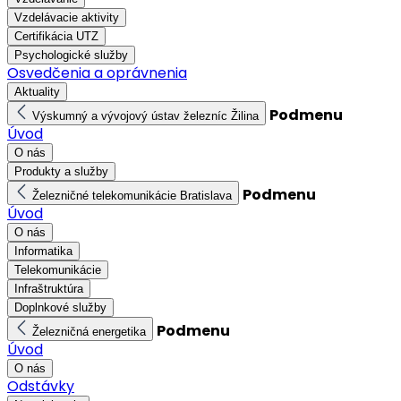
Vzdelávacie aktivity
Certifikácia UTZ
Psychologické služby
Osvedčenia a oprávnenia
Aktuality
Podmenu
Výskumný a vývojový ústav železníc Žilina
Úvod
O nás
Produkty a služby
Podmenu
Železničné telekomunikácie Bratislava
Úvod
O nás
Informatika
Telekomunikácie
Infraštruktúra
Doplnkové služby
Podmenu
Železničná energetika
Úvod
O nás
Odstávky