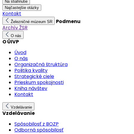
Na stiahnutie
Najčastejšie otázky
Kontakt
Podmenu
Železničné múzeum SR
Archív ŽSR
O nás
O ÚIVP
Úvod
O nás
Organizačná štruktúra
Politika kvality
Strategické ciele
Prieskum spokojnosti
Kniha návštev
Kontakt
Vzdelávanie
Vzdelávanie
Spôsobilosť z BOZP
Odborná spôsobilosť