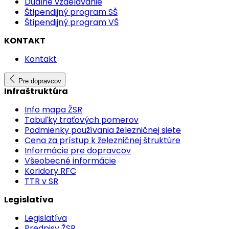
Duálne vzdelávanie
Štipendijný program SŠ
Štipendijný program VŠ
KONTAKT
Kontakt
Pre dopravcov
Infraštruktúra
Info mapa ŽSR
Tabuľky traťových pomerov
Podmienky používania železničnej siete
Cena za prístup k železničnej štruktúre
Informácie pre dopravcov
Všeobecné informácie
Koridory RFC
TTR v SR
Legislatíva
Legislatíva
Predpisy ŽSR