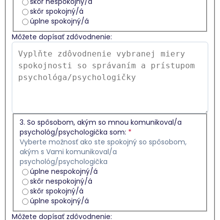
skôr nespokojný/á
skôr spokojný/á
úplne spokojný/á
Môžete dopísať zdôvodnenie:
3. So spôsobom, akým so mnou komunikoval/a
psychológ/psychologička som:
*
Vyberte možnosť ako ste spokojný so spôsobom,
akým s Vami komunikoval/a
psychológ/psychologička
úplne nespokojný/á
skôr nespokojný/á
skôr spokojný/á
úplne spokojný/á
Môžete dopísať zdôvodnenie: