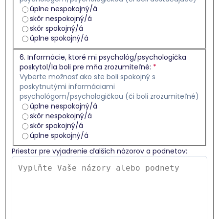
úplne nespokojný/á
skôr nespokojný/á
skôr spokojný/á
úplne spokojný/á
6. Informácie, ktoré mi psychológ/psychologička
poskytol/la boli pre mňa zrozumiteľné:
*
Vyberte možnosť ako ste boli spokojný s
poskytnutými informáciami
psychológom/psychologičkou (či boli zrozumiteľné)
úplne nespokojný/á
skôr nespokojný/á
skôr spokojný/á
úplne spokojný/á
Priestor pre vyjadrenie ďalších názorov a podnetov: