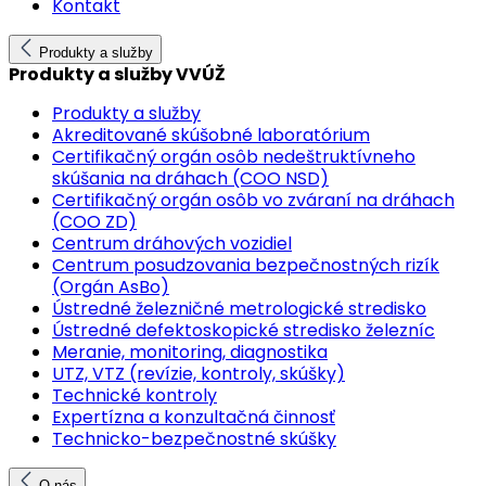
Kontakt
Produkty a služby
Produkty a služby VVÚŽ
Produkty a služby
Akreditované skúšobné laboratórium
Certifikačný orgán osôb nedeštruktívneho
skúšania na dráhach (COO NSD)
Certifikačný orgán osôb vo zváraní na dráhach
(COO ZD)
Centrum dráhových vozidiel
Centrum posudzovania bezpečnostných rizík
(Orgán AsBo)
Ústredné železničné metrologické stredisko
Ústredné defektoskopické stredisko železníc
Meranie, monitoring, diagnostika
UTZ, VTZ (revízie, kontroly, skúšky)
Technické kontroly
Expertízna a konzultačná činnosť
Technicko-bezpečnostné skúšky
O nás