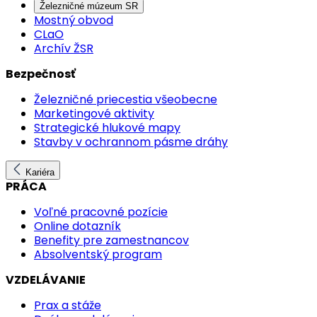
Železničné múzeum SR
Mostný obvod
CLaO
Archív ŽSR
Bezpečnosť
Železničné priecestia všeobecne
Marketingové aktivity
Strategické hlukové mapy
Stavby v ochrannom pásme dráhy
Kariéra
PRÁCA
Voľné pracovné pozície
Online dotazník
Benefity pre zamestnancov
Absolventský program
VZDELÁVANIE
Prax a stáže