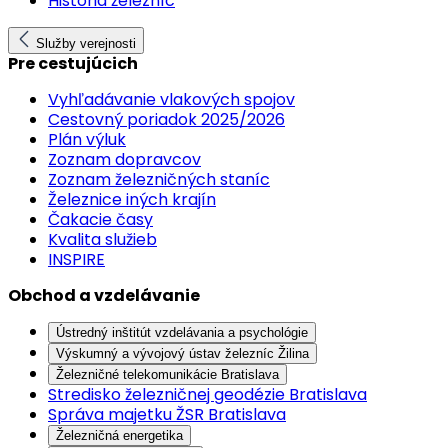
História železníc
Služby verejnosti
Pre cestujúcich
Vyhľadávanie vlakových spojov
Cestovný poriadok 2025/2026
Plán výluk
Zoznam dopravcov
Zoznam železničných staníc
Železnice iných krajín
Čakacie časy
Kvalita služieb
INSPIRE
Obchod a vzdelávanie
Ústredný inštitút vzdelávania a psychológie
Výskumný a vývojový ústav železníc Žilina
Železničné telekomunikácie Bratislava
Stredisko železničnej geodézie Bratislava
Správa majetku ŽSR Bratislava
Železničná energetika