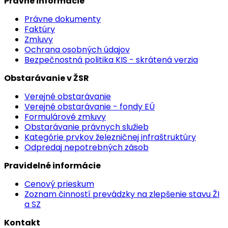
Právne informácie
Právne dokumenty
Faktúry
Zmluvy
Ochrana osobných údajov
Bezpečnostná politika KIS - skrátená verzia
Obstarávanie v ŽSR
Verejné obstarávanie
Verejné obstarávanie - fondy EÚ
Formulárové zmluvy
Obstarávanie právnych služieb
Kategórie prvkov železničnej infraštruktúry
Odpredaj nepotrebných zásob
Pravidelné informácie
Cenový prieskum
Zoznam činností prevádzky na zlepšenie stavu ŽI
a SZ
Kontakt