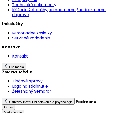
Technické dokumenty
Kríženie žel. dráhy pri nadmernej/nadrozmernej
doprave
Iné služby
Mimoriadne zásielky
Servisné zariadenia
Kontakt
Kontakt
Pre média
ŽSR PRE Média
Tlačové správy
Logo na stiahnutie
Železničný Semafor
Podmenu
Ústredný inštitút vzdelávania a psychológie
O nás
Vzdelávanie