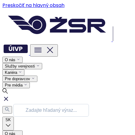
Preskočiť na hlavný obsah
O nás
Služby verejnosti
Kariéra
Pre dopravcov
Pre média
SK
O nás