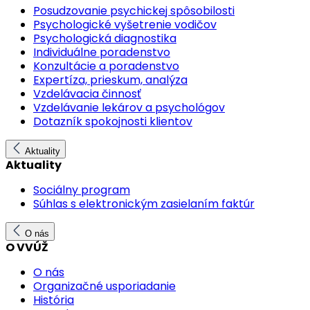
Posudzovanie psychickej spôsobilosti
Psychologické vyšetrenie vodičov
Psychologická diagnostika
Individuálne poradenstvo
Konzultácie a poradenstvo
Expertíza, prieskum, analýza
Vzdelávacia činnosť
Vzdelávanie lekárov a psychológov
Dotazník spokojnosti klientov
Aktuality
Aktuality
Sociálny program
Súhlas s elektronickým zasielaním faktúr
O nás
O VVÚŽ
O nás
Organizačné usporiadanie
História