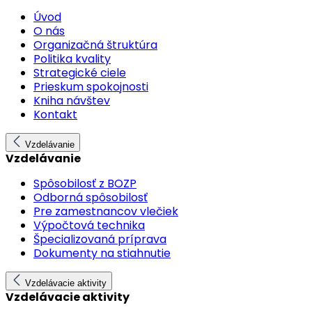
Úvod
O nás
Organizačná štruktúra
Politika kvality
Strategické ciele
Prieskum spokojnosti
Kniha návštev
Kontakt
Vzdelávanie
Vzdelávanie
Spôsobilosť z BOZP
Odborná spôsobilosť
Pre zamestnancov vlečiek
Výpočtová technika
Špecializovaná príprava
Dokumenty na stiahnutie
Vzdelávacie aktivity
Vzdelávacie aktivity