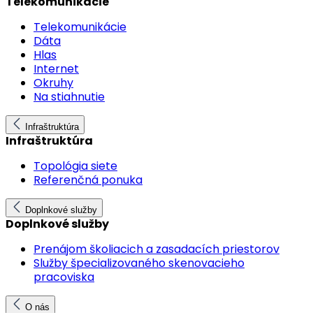
Telekomunikácie
Telekomunikácie
Dáta
Hlas
Internet
Okruhy
Na stiahnutie
Infraštruktúra
Infraštruktúra
Topológia siete
Referenčná ponuka
Doplnkové služby
Doplnkové služby
Prenájom školiacich a zasadacích priestorov
Služby špecializovaného skenovacieho
pracoviska
O nás