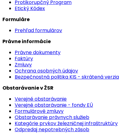
Protikorupčný Program
Etický Kódex
Formuláre
Prehľad formulárov
Právne informácie
Právne dokumenty
Faktúry
Zmluvy
Ochrana osobných údajov
Bezpečnostná politika KIS - skrátená verzia
Obstarávanie v ŽSR
Verejné obstarávanie
Verejné obstarávanie - fondy EÚ
Formulárové zmluvy
Obstarávanie právnych služieb
Kategórie prvkov železničnej infraštruktúry
Odpredaj nepotrebných zásob