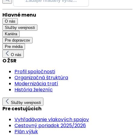
Hlavné menu
O nás
Služby verejnosti
Kariéra
Pre dopravcov
Pre média
O nás
O ŽSR
Profil spoločnosti
Organizačná štruktúra
Modernizácia tratí
História železníc
Služby verejnosti
Pre cestujúcich
Vyhľadávanie vlakových spojov
Cestovný poriadok 2025/2026
Plán výluk