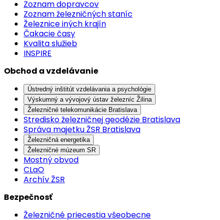
Zoznam dopravcov
Zoznam železničných staníc
Železnice iných krajín
Čakacie časy
Kvalita služieb
INSPIRE
Obchod a vzdelávanie
Ústredný inštitút vzdelávania a psychológie
Výskumný a vývojový ústav železníc Žilina
Železničné telekomunikácie Bratislava
Stredisko železničnej geodézie Bratislava
Správa majetku ŽSR Bratislava
Železničná energetika
Železničné múzeum SR
Mostný obvod
CLaO
Archív ŽSR
Bezpečnosť
Železničné priecestia všeobecne