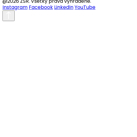
@2026 ŽSR. Všetky práva vyhradené.
Instagram
Facebook
LinkedIn
YouTube