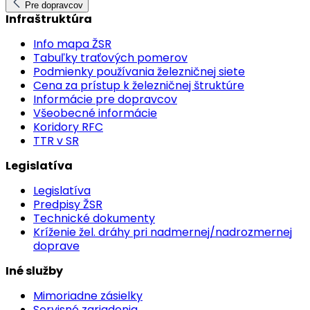
Pre dopravcov
Infraštruktúra
Info mapa ŽSR
Tabuľky traťových pomerov
Podmienky používania železničnej siete
Cena za prístup k železničnej štruktúre
Informácie pre dopravcov
Všeobecné informácie
Koridory RFC
TTR v SR
Legislatíva
Legislatíva
Predpisy ŽSR
Technické dokumenty
Kríženie žel. dráhy pri nadmernej/nadrozmernej
doprave
Iné služby
Mimoriadne zásielky
Servisné zariadenia