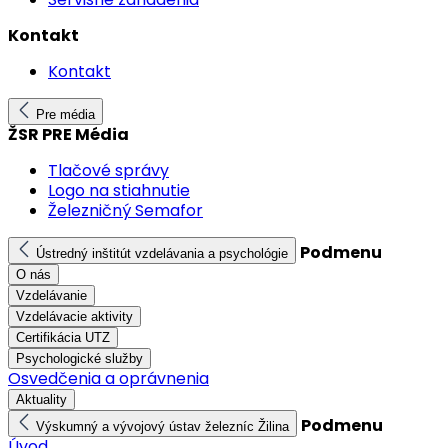
Kontakt
Kontakt
Pre média
ŽSR PRE Média
Tlačové správy
Logo na stiahnutie
Železničný Semafor
Podmenu
Ústredný inštitút vzdelávania a psychológie
O nás
Vzdelávanie
Vzdelávacie aktivity
Certifikácia UTZ
Psychologické služby
Osvedčenia a oprávnenia
Aktuality
Podmenu
Výskumný a vývojový ústav železníc Žilina
Úvod