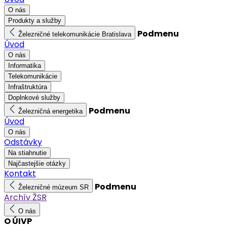
O nás
Produkty a služby
Podmenu
Železničné telekomunikácie Bratislava
Úvod
O nás
Informatika
Telekomunikácie
Infraštruktúra
Doplnkové služby
Podmenu
Železničná energetika
Úvod
O nás
Odstávky
Na stiahnutie
Najčastejšie otázky
Kontakt
Podmenu
Železničné múzeum SR
Archív ŽSR
O nás
O ÚIVP