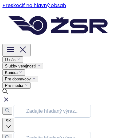
Preskočiť na hlavný obsah
O nás
Služby verejnosti
Kariéra
Pre dopravcov
Pre média
SK