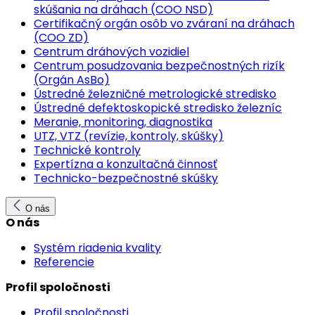
skúšania na dráhach (COO NSD)
Certifikačný orgán osôb vo zváraní na dráhach
(COO ZD)
Centrum dráhových vozidiel
Centrum posudzovania bezpečnostných rizík
(Orgán AsBo)
Ústredné železničné metrologické stredisko
Ústredné defektoskopické stredisko železníc
Meranie, monitoring, diagnostika
UTZ, VTZ (revízie, kontroly, skúšky)
Technické kontroly
Expertízna a konzultačná činnosť
Technicko-bezpečnostné skúšky
O nás
O nás
Systém riadenia kvality
Referencie
Profil spoločnosti
Profil spoločnosti