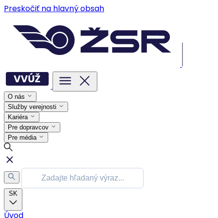
Preskočiť na hlavný obsah
O nás
Služby verejnosti
Kariéra
Pre dopravcov
Pre média
SK
Úvod