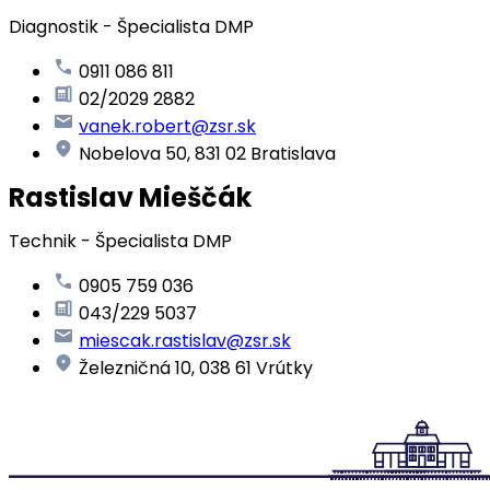
Diagnostik - Špecialista DMP
0911 086 811
02/2029 2882
vanek.robert@zsr.sk
Nobelova 50, 831 02 Bratislava
Rastislav Mieščák
Technik - Špecialista DMP
0905 759 036
043/229 5037
miescak.rastislav@zsr.sk
Železničná 10, 038 61 Vrútky