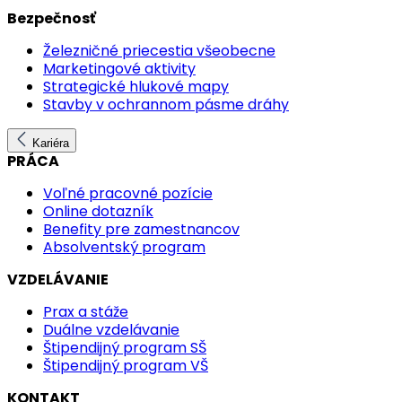
Bezpečnosť
Železničné priecestia všeobecne
Marketingové aktivity
Strategické hlukové mapy
Stavby v ochrannom pásme dráhy
Kariéra
PRÁCA
Voľné pracovné pozície
Online dotazník
Benefity pre zamestnancov
Absolventský program
VZDELÁVANIE
Prax a stáže
Duálne vzdelávanie
Štipendijný program SŠ
Štipendijný program VŠ
KONTAKT