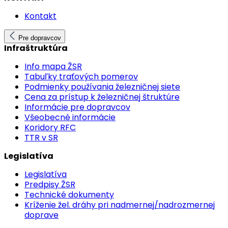
Kontakt
Pre dopravcov
Infraštruktúra
Info mapa ŽSR
Tabuľky traťových pomerov
Podmienky používania železničnej siete
Cena za prístup k železničnej štruktúre
Informácie pre dopravcov
Všeobecné informácie
Koridory RFC
TTR v SR
Legislatíva
Legislatíva
Predpisy ŽSR
Technické dokumenty
Kríženie žel. dráhy pri nadmernej/nadrozmernej
doprave