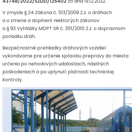
43748/2022/SŽDD/125402
zo dňa 19.12.2022.
V zmysle § 24 Zákona č. 513/2009 Z.z. o dráhach
a o zmene a doplnení niektorých zákonov
a § 93 Vyhlášky MDPT SR č. 351/2010 Z.z. o dopravnom
poriadku dráh.
Bezpečnostné prehliadky dráhových vozidiel
vykonávame pre určenie spôsobu prepravy do miesta
určenia po nehodových udalostiach, násilných
poškodeniach a po uplynutí platnosti technickej
kontroly.