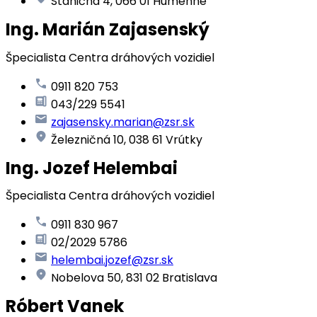
Staničná 4, 066 01 Humenné
Ing. Marián Zajasenský
Špecialista Centra dráhových vozidiel
0911 820 753
043/229 5541
zajasensky.marian@zsr.sk
Železničná 10, 038 61 Vrútky
Ing. Jozef Helembai
Špecialista Centra dráhových vozidiel
0911 830 967
02/2029 5786
helembai.jozef@zsr.sk
Nobelova 50, 831 02 Bratislava
Róbert Vanek