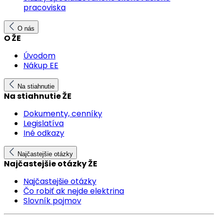
pracoviska
O nás
O ŽE
Úvodom
Nákup EE
Na stiahnutie
Na stiahnutie ŽE
Dokumenty, cenníky
Legislatíva
Iné odkazy
Najčastejšie otázky
Najčastejšie otázky ŽE
Najčastejšie otázky
Čo robiť ak nejde elektrina
Slovník pojmov