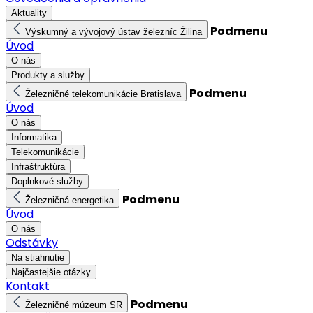
Aktuality
Podmenu
Výskumný a vývojový ústav železníc Žilina
Úvod
O nás
Produkty a služby
Podmenu
Železničné telekomunikácie Bratislava
Úvod
O nás
Informatika
Telekomunikácie
Infraštruktúra
Doplnkové služby
Podmenu
Železničná energetika
Úvod
O nás
Odstávky
Na stiahnutie
Najčastejšie otázky
Kontakt
Podmenu
Železničné múzeum SR