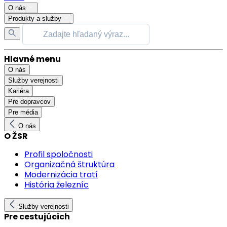
O nás
Produkty a služby
Hlavné menu
O nás
Služby verejnosti
Kariéra
Pre dopravcov
Pre média
O nás
O ŽSR
Profil spoločnosti
Organizačná štruktúra
Modernizácia tratí
História železníc
Služby verejnosti
Pre cestujúcich