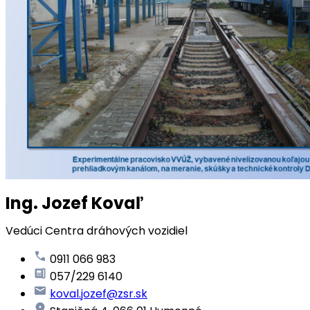
Ing. Jozef Kovaľ
Vedúci Centra dráhových vozidiel
0911 066 983
057/229 6140
koval.jozef@zsr.sk