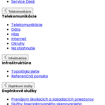
Service Desk
Telekomunikácie
Telekomunikácie
Telekomunikácie
Dáta
Hlas
Internet
Okruhy
Na stiahnutie
Infraštruktúra
Infraštruktúra
Topológia siete
Referenčná ponuka
Doplnkové služby
Doplnkové služby
Prenájom školiacich a zasadacích priestorov
Služby špecializovaného skenovacieho