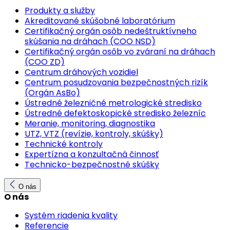
Produkty a služby
Akreditované skúšobné laboratórium
Certifikačný orgán osôb nedeštruktívneho
skúšania na dráhach (COO NSD)
Certifikačný orgán osôb vo zváraní na dráhach
(COO ZD)
Centrum dráhových vozidiel
Centrum posudzovania bezpečnostných rizík
(Orgán AsBo)
Ústredné železničné metrologické stredisko
Ústredné defektoskopické stredisko železníc
Meranie, monitoring, diagnostika
UTZ, VTZ (revízie, kontroly, skúšky)
Technické kontroly
Expertízna a konzultačná činnosť
Technicko-bezpečnostné skúšky
O nás
O nás
Systém riadenia kvality
Referencie