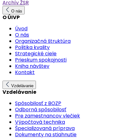
Archív ŽSR
O nás
O ÚIVP
Úvod
O nás
Organizačná štruktúra
Politika kvality
Strategické ciele
Prieskum spokojnosti
Kniha návštev
Kontakt
Vzdelávanie
Vzdelávanie
Spôsobilosť z BOZP
Odborná spôsobilosť
Pre zamestnancov vlečiek
Výpočtová technika
Špecializovaná príprava
Dokumenty na stiahnutie