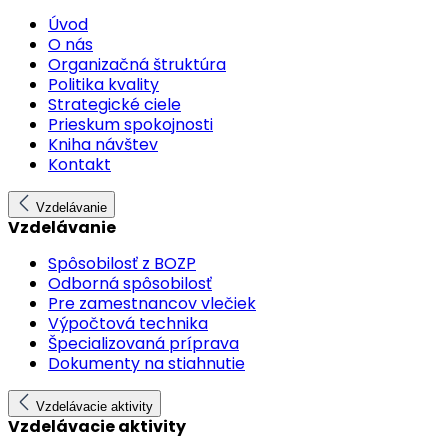
Úvod
O nás
Organizačná štruktúra
Politika kvality
Strategické ciele
Prieskum spokojnosti
Kniha návštev
Kontakt
Vzdelávanie
Vzdelávanie
Spôsobilosť z BOZP
Odborná spôsobilosť
Pre zamestnancov vlečiek
Výpočtová technika
Špecializovaná príprava
Dokumenty na stiahnutie
Vzdelávacie aktivity
Vzdelávacie aktivity