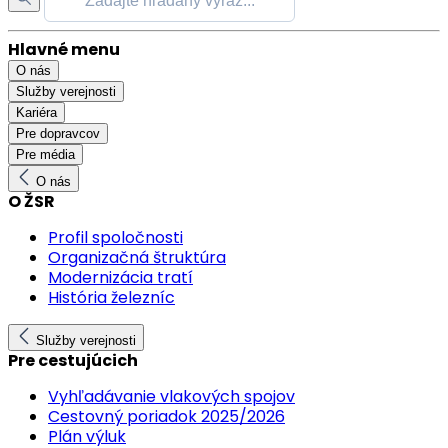
Hlavné menu
O nás
Služby verejnosti
Kariéra
Pre dopravcov
Pre média
O nás
O ŽSR
Profil spoločnosti
Organizačná štruktúra
Modernizácia tratí
História železníc
Služby verejnosti
Pre cestujúcich
Vyhľadávanie vlakových spojov
Cestovný poriadok 2025/2026
Plán výluk