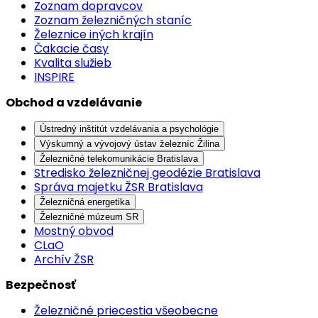
Zoznam dopravcov
Zoznam železničných staníc
Železnice iných krajín
Čakacie časy
Kvalita služieb
INSPIRE
Obchod a vzdelávanie
Ústredný inštitút vzdelávania a psychológie
Výskumný a vývojový ústav železníc Žilina
Železničné telekomunikácie Bratislava
Stredisko železničnej geodézie Bratislava
Správa majetku ŽSR Bratislava
Železničná energetika
Železničné múzeum SR
Mostný obvod
CLaO
Archív ŽSR
Bezpečnosť
Železničné priecestia všeobecne