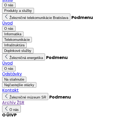
O nás
Produkty a služby
Podmenu
Železničné telekomunikácie Bratislava
Úvod
O nás
Informatika
Telekomunikácie
Infraštruktúra
Doplnkové služby
Podmenu
Železničná energetika
Úvod
O nás
Odstávky
Na stiahnutie
Najčastejšie otázky
Kontakt
Podmenu
Železničné múzeum SR
Archív ŽSR
O nás
O ÚIVP