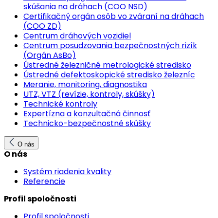
skúšania na dráhach (COO NSD)
Certifikačný orgán osôb vo zváraní na dráhach
(COO ZD)
Centrum dráhových vozidiel
Centrum posudzovania bezpečnostných rizík
(Orgán AsBo)
Ústredné železničné metrologické stredisko
Ústredné defektoskopické stredisko železníc
Meranie, monitoring, diagnostika
UTZ, VTZ (revízie, kontroly, skúšky)
Technické kontroly
Expertízna a konzultačná činnosť
Technicko-bezpečnostné skúšky
O nás
O nás
Systém riadenia kvality
Referencie
Profil spoločnosti
Profil spoločnosti