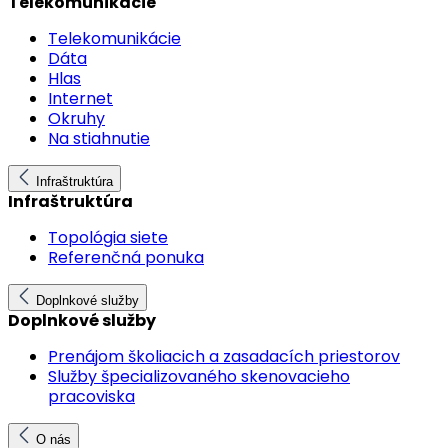
Telekomunikácie
Telekomunikácie
Dáta
Hlas
Internet
Okruhy
Na stiahnutie
Infraštruktúra
Infraštruktúra
Topológia siete
Referenčná ponuka
Doplnkové služby
Doplnkové služby
Prenájom školiacich a zasadacích priestorov
Služby špecializovaného skenovacieho
pracoviska
O nás