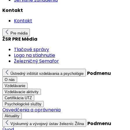
Kontakt
Kontakt
Pre média
ŽSR PRE Média
Tlačové správy
Logo na stiahnutie
Železničný Semafor
Podmenu
Ústredný inštitút vzdelávania a psychológie
O nás
Vzdelávanie
Vzdelávacie aktivity
Certifikácia UTZ
Psychologické služby
Osvedčenia a oprávnenia
Aktuality
Podmenu
Výskumný a vývojový ústav železníc Žilina
Úvod