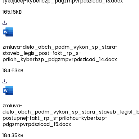
tykajucej-kyberbzp_pdgzmpvrpdszicad_13.docx
165.16kB
zmluva-dielo_obch_podm_vykon_sp_stara-
staveb_legis_post-fakt_rp_s-
priloh_kyberbzp_pdgzmpvrpdszicad_14.docx
184.63kB
zmluva-
dielo_obch_podm_vykon_sp_stara_staveb_legisl_
postupnej-fakt_rp_s-prilohou-kyberbzp-
pdgzmpvrpdszicad_15.docx
184.35kB