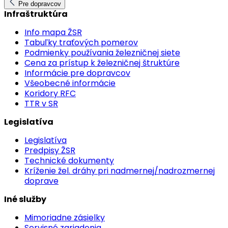
Pre dopravcov
Infraštruktúra
Info mapa ŽSR
Tabuľky traťových pomerov
Podmienky používania železničnej siete
Cena za prístup k železničnej štruktúre
Informácie pre dopravcov
Všeobecné informácie
Koridory RFC
TTR v SR
Legislatíva
Legislatíva
Predpisy ŽSR
Technické dokumenty
Kríženie žel. dráhy pri nadmernej/nadrozmernej
doprave
Iné služby
Mimoriadne zásielky
Servisné zariadenia