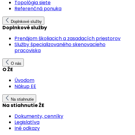
Topológia siete
Referenčná ponuka
Doplnkové služby
Doplnkové služby
Prenájom školiacich a zasadacích priestorov
Služby špecializovaného skenovacieho
pracoviska
O nás
O ŽE
Úvodom
Nákup EE
Na stiahnutie
Na stiahnutie ŽE
Dokumenty, cenníky
Legislatíva
Iné odkazy