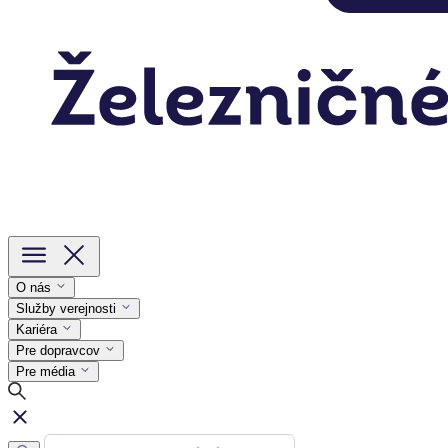
O nás
Služby verejnosti
Kariéra
Pre dopravcov
Pre média