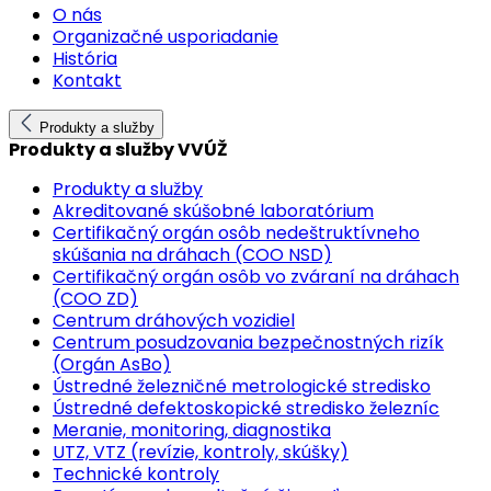
O nás
Organizačné usporiadanie
História
Kontakt
Produkty a služby
Produkty a služby VVÚŽ
Produkty a služby
Akreditované skúšobné laboratórium
Certifikačný orgán osôb nedeštruktívneho
skúšania na dráhach (COO NSD)
Certifikačný orgán osôb vo zváraní na dráhach
(COO ZD)
Centrum dráhových vozidiel
Centrum posudzovania bezpečnostných rizík
(Orgán AsBo)
Ústredné železničné metrologické stredisko
Ústredné defektoskopické stredisko železníc
Meranie, monitoring, diagnostika
UTZ, VTZ (revízie, kontroly, skúšky)
Technické kontroly