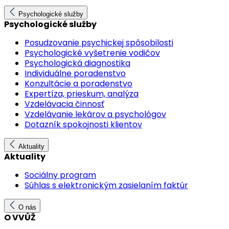
Psychologické služby
Psychologické služby
Posudzovanie psychickej spôsobilosti
Psychologické vyšetrenie vodičov
Psychologická diagnostika
Individuálne poradenstvo
Konzultácie a poradenstvo
Expertíza, prieskum, analýza
Vzdelávacia činnosť
Vzdelávanie lekárov a psychológov
Dotazník spokojnosti klientov
Aktuality
Aktuality
Sociálny program
Súhlas s elektronickým zasielaním faktúr
O nás
O VVÚŽ