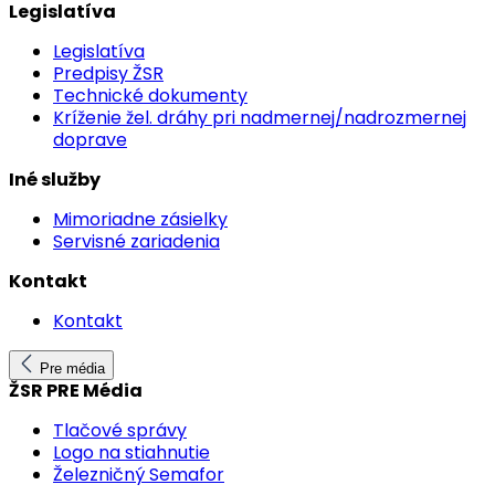
Legislatíva
Legislatíva
Predpisy ŽSR
Technické dokumenty
Kríženie žel. dráhy pri nadmernej/nadrozmernej
doprave
Iné služby
Mimoriadne zásielky
Servisné zariadenia
Kontakt
Kontakt
Pre média
ŽSR PRE Média
Tlačové správy
Logo na stiahnutie
Železničný Semafor