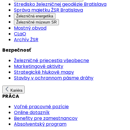
Stredisko železničnej geodézie Bratislava
Správa majetku ŽSR Bratislava
Železničná energetika
Železničné múzeum SR
Mostný obvod
CLaO
Archív ŽSR
Bezpečnosť
Železničné priecestia všeobecne
Marketingové aktivity
Strategické hlukové mapy
Stavby v ochrannom pásme dráhy
Kariéra
PRÁCA
Voľné pracovné pozície
Online dotazník
Benefity pre zamestnancov
Absolventský program