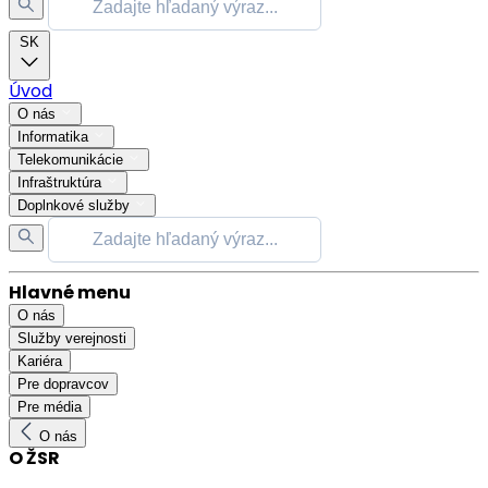
SK
Úvod
O nás
Informatika
Telekomunikácie
Infraštruktúra
Doplnkové služby
Hlavné menu
O nás
Služby verejnosti
Kariéra
Pre dopravcov
Pre média
O nás
O ŽSR