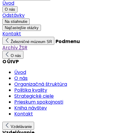
Úvod
O nás
Odstávky
Na stiahnutie
Najčastejšie otázky
Kontakt
Podmenu
Železničné múzeum SR
Archív ŽSR
O nás
O ÚIVP
Úvod
O nás
Organizačná štruktúra
Politika kvality
Strategické ciele
Prieskum spokojnosti
Kniha návštev
Kontakt
Vzdelávanie
Vzdelávanie