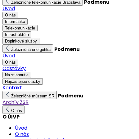
Podmenu
Železničné telekomunikácie Bratislava
Úvod
O nás
Informatika
Telekomunikácie
Infraštruktúra
Doplnkové služby
Podmenu
Železničná energetika
Úvod
O nás
Odstávky
Na stiahnutie
Najčastejšie otázky
Kontakt
Podmenu
Železničné múzeum SR
Archív ŽSR
O nás
O ÚIVP
Úvod
O nás