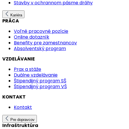
Stavby v ochrannom pásme dráhy
Kariéra
PRÁCA
Voľné pracovné pozície
Online dotazník
Benefity pre zamestnancov
Absolventský program
VZDELÁVANIE
Prax a stáže
Duálne vzdelávanie
Štipendijný program SŠ
Štipendijný program VŠ
KONTAKT
Kontakt
Pre dopravcov
Infraštruktúra