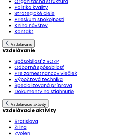
Organizačná štruktúra
Politika kvality
Strategické ciele
Prieskum spokojnosti
Kniha návštev
Kontakt
Vzdelávanie
Vzdelávanie
Spôsobilosť z BOZP
Odborná spôsobilosť
Pre zamestnancov vlečiek
Výpočtová technika
Špecializovaná príprava
Dokumenty na stiahnutie
Vzdelávacie aktivity
Vzdelávacie aktivity
Bratislava
ŽIlina
Zvolen