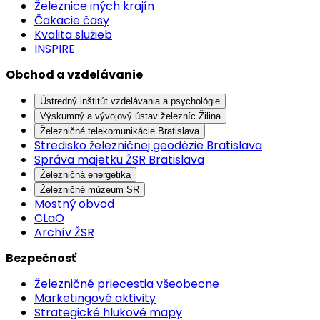
Železnice iných krajín
Čakacie časy
Kvalita služieb
INSPIRE
Obchod a vzdelávanie
Ústredný inštitút vzdelávania a psychológie
Výskumný a vývojový ústav železníc Žilina
Železničné telekomunikácie Bratislava
Stredisko železničnej geodézie Bratislava
Správa majetku ŽSR Bratislava
Železničná energetika
Železničné múzeum SR
Mostný obvod
CLaO
Archív ŽSR
Bezpečnosť
Železničné priecestia všeobecne
Marketingové aktivity
Strategické hlukové mapy