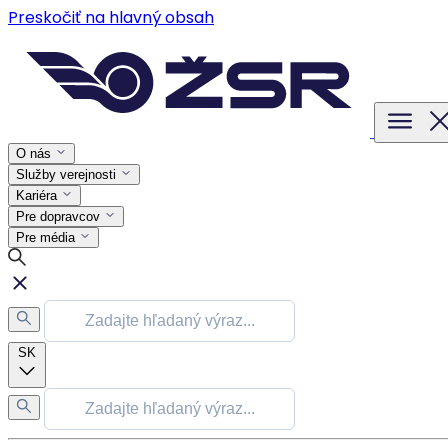
Preskočiť na hlavný obsah
O nás
Služby verejnosti
Kariéra
Pre dopravcov
Pre média
SK