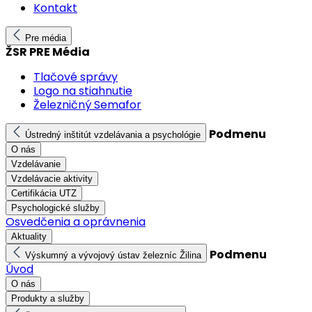
Kontakt
Pre média
ŽSR PRE Média
Tlačové správy
Logo na stiahnutie
Železničný Semafor
Podmenu
Ústredný inštitút vzdelávania a psychológie
O nás
Vzdelávanie
Vzdelávacie aktivity
Certifikácia UTZ
Psychologické služby
Osvedčenia a oprávnenia
Aktuality
Podmenu
Výskumný a vývojový ústav železníc Žilina
Úvod
O nás
Produkty a služby