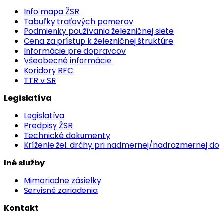
Info mapa ŽSR
Tabuľky traťových pomerov
Podmienky používania železničnej siete
Cena za prístup k železničnej štruktúre
Informácie pre dopravcov
Všeobecné informácie
Koridory RFC
TTR v SR
Legislatíva
Legislatíva
Predpisy ŽSR
Technické dokumenty
Kríženie žel. dráhy pri nadmernej/nadrozmernej d
Iné služby
Mimoriadne zásielky
Servisné zariadenia
Kontakt