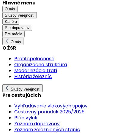
Hlavné menu
O nás
Služby verejnosti
Kariéra
Pre dopravcov
Pre média
O nás
O ŽSR
Profil spoločnosti
Organizačná štruktúra
Modernizácia tratí
História železníc
Služby verejnosti
Pre cestujúcich
Vyhľadávanie vlakových spojov
Cestovný poriadok 2025/2026
Plán výluk
Zoznam dopravcov
Zoznam železničných staníc