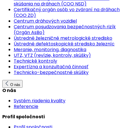
skúšania na dráhach (COO NSD)
Certifikačný orgán osôb vo zváraní na dráhach
(COO ZD)
Centrum dráhových vozidiel
Centrum posudzovania bezpečnostných rizík
(Orgán AsBo)
Ústredné železničné metrologické stredisko
Ústredné defektoskopické stredisko železníc
Meranie, monitoring, diagnostika
UTZ, VTZ (revízie, kontroly, skúšky)
Technické kontroly
Expertízna a konzultačná činnosť
Technicko-bezpečnostné skúšky
O nás
O nás
Systém riadenia kvality
Referencie
Profil spoločnosti
Profil spoločnosti