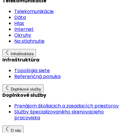
Telekomunikácie
Telekomunikácie
Dáta
Hlas
Internet
Okruhy
Na stiahnutie
Infraštruktúra
Infraštruktúra
Topológia siete
Referenčná ponuka
Doplnkové služby
Doplnkové služby
Prenájom školiacich a zasadacích priestorov
Služby špecializovaného skenovacieho
pracoviska
O nás