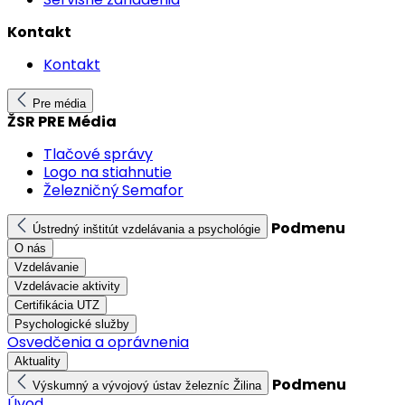
Kontakt
Kontakt
Pre média
ŽSR PRE Média
Tlačové správy
Logo na stiahnutie
Železničný Semafor
Podmenu
Ústredný inštitút vzdelávania a psychológie
O nás
Vzdelávanie
Vzdelávacie aktivity
Certifikácia UTZ
Psychologické služby
Osvedčenia a oprávnenia
Aktuality
Podmenu
Výskumný a vývojový ústav železníc Žilina
Úvod