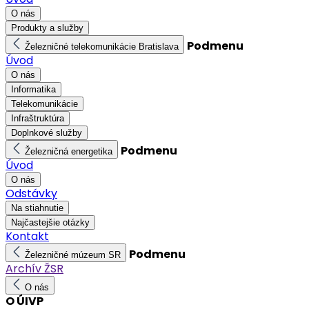
O nás
Produkty a služby
Podmenu
Železničné telekomunikácie Bratislava
Úvod
O nás
Informatika
Telekomunikácie
Infraštruktúra
Doplnkové služby
Podmenu
Železničná energetika
Úvod
O nás
Odstávky
Na stiahnutie
Najčastejšie otázky
Kontakt
Podmenu
Železničné múzeum SR
Archív ŽSR
O nás
O ÚIVP