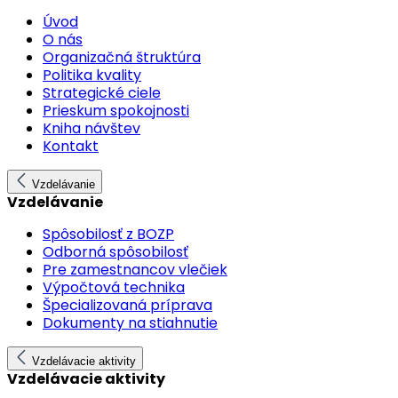
Úvod
O nás
Organizačná štruktúra
Politika kvality
Strategické ciele
Prieskum spokojnosti
Kniha návštev
Kontakt
Vzdelávanie
Vzdelávanie
Spôsobilosť z BOZP
Odborná spôsobilosť
Pre zamestnancov vlečiek
Výpočtová technika
Špecializovaná príprava
Dokumenty na stiahnutie
Vzdelávacie aktivity
Vzdelávacie aktivity