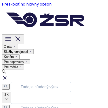
Preskočiť na hlavný obsah
O nás
Služby verejnosti
Kariéra
Pre dopravcov
Pre média
SK