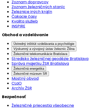
Zoznam dopravcov
Zoznam železničných staníc
Železnice iných krajín
Čakacie časy
Kvalita služieb
INSPIRE
Obchod a vzdelávanie
Ústredný inštitút vzdelávania a psychológie
Výskumný a vývojový ústav železníc Žilina
Železničné telekomunikácie Bratislava
Stredisko železničnej geodézie Bratislava
Správa majetku ŽSR Bratislava
Železničná energetika
Železničné múzeum SR
Mostný obvod
CLaO
Archív ŽSR
Bezpečnosť
Železničné priecestia všeobecne