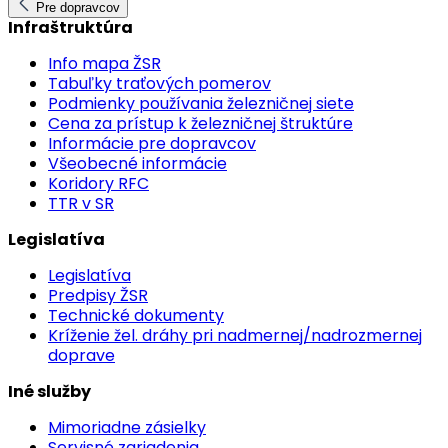
Pre dopravcov
Infraštruktúra
Info mapa ŽSR
Tabuľky traťových pomerov
Podmienky používania železničnej siete
Cena za prístup k železničnej štruktúre
Informácie pre dopravcov
Všeobecné informácie
Koridory RFC
TTR v SR
Legislatíva
Legislatíva
Predpisy ŽSR
Technické dokumenty
Kríženie žel. dráhy pri nadmernej/nadrozmernej
doprave
Iné služby
Mimoriadne zásielky
Servisné zariadenia