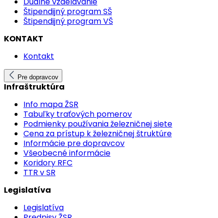
Duálne vzdelávanie
Štipendijný program SŠ
Štipendijný program VŠ
KONTAKT
Kontakt
Pre dopravcov
Infraštruktúra
Info mapa ŽSR
Tabuľky traťových pomerov
Podmienky používania železničnej siete
Cena za prístup k železničnej štruktúre
Informácie pre dopravcov
Všeobecné informácie
Koridory RFC
TTR v SR
Legislatíva
Legislatíva
Predpisy ŽSR