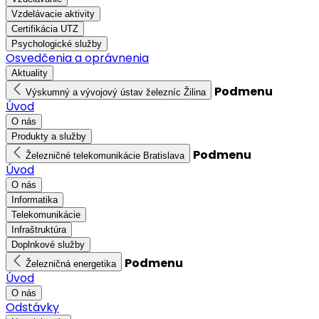
Vzdelávacie aktivity
Certifikácia UTZ
Psychologické služby
Osvedčenia a oprávnenia
Aktuality
Podmenu
Výskumný a vývojový ústav železníc Žilina
Úvod
O nás
Produkty a služby
Podmenu
Železničné telekomunikácie Bratislava
Úvod
O nás
Informatika
Telekomunikácie
Infraštruktúra
Doplnkové služby
Podmenu
Železničná energetika
Úvod
O nás
Odstávky