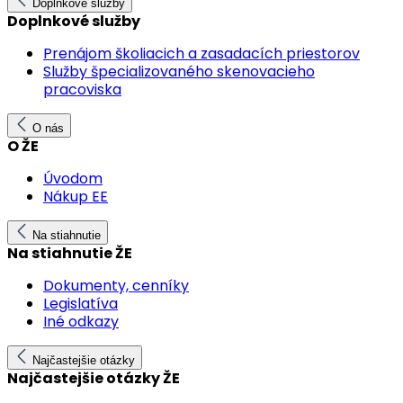
Doplnkové služby
Doplnkové služby
Prenájom školiacich a zasadacích priestorov
Služby špecializovaného skenovacieho
pracoviska
O nás
O ŽE
Úvodom
Nákup EE
Na stiahnutie
Na stiahnutie ŽE
Dokumenty, cenníky
Legislatíva
Iné odkazy
Najčastejšie otázky
Najčastejšie otázky ŽE