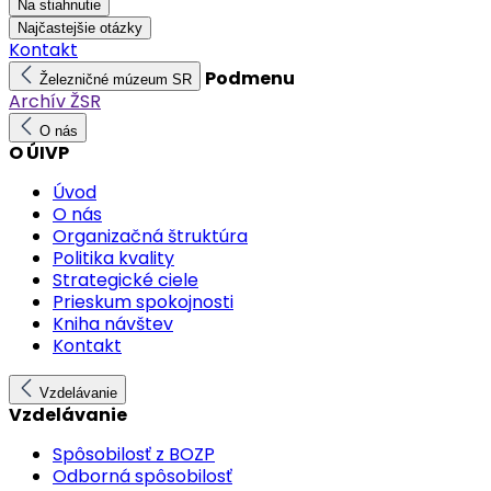
Na stiahnutie
Najčastejšie otázky
Kontakt
Podmenu
Železničné múzeum SR
Archív ŽSR
O nás
O ÚIVP
Úvod
O nás
Organizačná štruktúra
Politika kvality
Strategické ciele
Prieskum spokojnosti
Kniha návštev
Kontakt
Vzdelávanie
Vzdelávanie
Spôsobilosť z BOZP
Odborná spôsobilosť