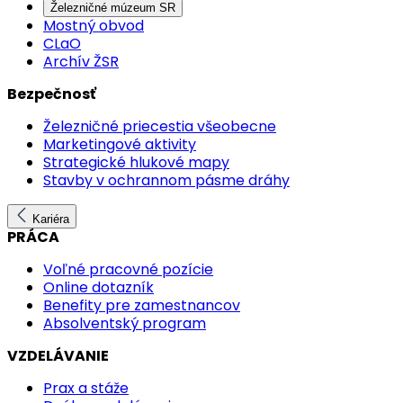
Železničné múzeum SR
Mostný obvod
CLaO
Archív ŽSR
Bezpečnosť
Železničné priecestia všeobecne
Marketingové aktivity
Strategické hlukové mapy
Stavby v ochrannom pásme dráhy
Kariéra
PRÁCA
Voľné pracovné pozície
Online dotazník
Benefity pre zamestnancov
Absolventský program
VZDELÁVANIE
Prax a stáže