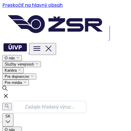
Preskočiť na hlavný obsah
O nás
Služby verejnosti
Kariéra
Pre dopravcov
Pre média
SK
O nás