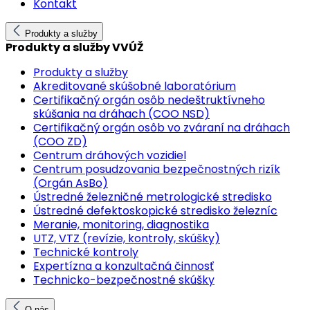
Kontakt
Produkty a služby
Produkty a služby VVÚŽ
Produkty a služby
Akreditované skúšobné laboratórium
Certifikačný orgán osôb nedeštruktívneho
skúšania na dráhach (COO NSD)
Certifikačný orgán osôb vo zváraní na dráhach
(COO ZD)
Centrum dráhových vozidiel
Centrum posudzovania bezpečnostných rizík
(Orgán AsBo)
Ústredné železničné metrologické stredisko
Ústredné defektoskopické stredisko železníc
Meranie, monitoring, diagnostika
UTZ, VTZ (revízie, kontroly, skúšky)
Technické kontroly
Expertízna a konzultačná činnosť
Technicko-bezpečnostné skúšky
O nás