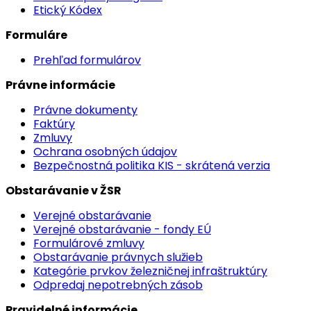
Etický Kódex
Formuláre
Prehľad formulárov
Právne informácie
Právne dokumenty
Faktúry
Zmluvy
Ochrana osobných údajov
Bezpečnostná politika KIS - skrátená verzia
Obstarávanie v ŽSR
Verejné obstarávanie
Verejné obstarávanie - fondy EÚ
Formulárové zmluvy
Obstarávanie právnych služieb
Kategórie prvkov železničnej infraštruktúry
Odpredaj nepotrebných zásob
Pravidelné informácie