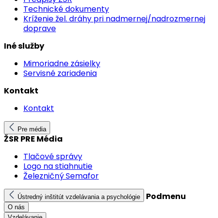
Technické dokumenty
Kríženie žel. dráhy pri nadmernej/nadrozmernej
doprave
Iné služby
Mimoriadne zásielky
Servisné zariadenia
Kontakt
Kontakt
Pre média
ŽSR PRE Média
Tlačové správy
Logo na stiahnutie
Železničný Semafor
Podmenu
Ústredný inštitút vzdelávania a psychológie
O nás
Vzdelávanie