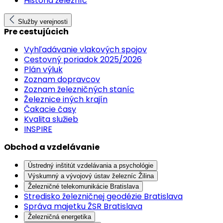
História železníc
Služby verejnosti
Pre cestujúcich
Vyhľadávanie vlakových spojov
Cestovný poriadok 2025/2026
Plán výluk
Zoznam dopravcov
Zoznam železničných staníc
Železnice iných krajín
Čakacie časy
Kvalita služieb
INSPIRE
Obchod a vzdelávanie
Ústredný inštitút vzdelávania a psychológie
Výskumný a vývojový ústav železníc Žilina
Železničné telekomunikácie Bratislava
Stredisko železničnej geodézie Bratislava
Správa majetku ŽSR Bratislava
Železničná energetika