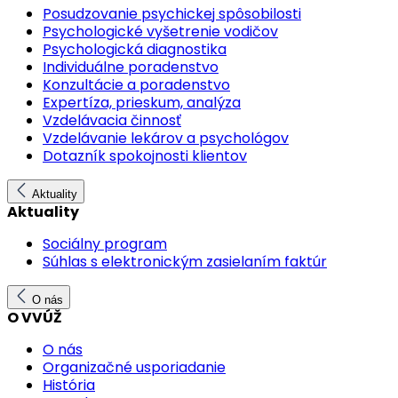
Posudzovanie psychickej spôsobilosti
Psychologické vyšetrenie vodičov
Psychologická diagnostika
Individuálne poradenstvo
Konzultácie a poradenstvo
Expertíza, prieskum, analýza
Vzdelávacia činnosť
Vzdelávanie lekárov a psychológov
Dotazník spokojnosti klientov
Aktuality
Aktuality
Sociálny program
Súhlas s elektronickým zasielaním faktúr
O nás
O VVÚŽ
O nás
Organizačné usporiadanie
História