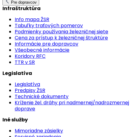
Pre dopravcov
Infraštruktúra
Info mapa ŽSR
Tabuľky traťových pomerov
Podmienky používania železničnej siete
Cena za prístup k železničnej štruktúre
Informácie pre dopravcov
Všeobecné informácie
Koridory RFC
TTR v SR
Legislatíva
Legislatíva
Predpisy ŽSR
Technické dokumenty
Kríženie žel. dráhy pri nadmernej/nadrozmernej
doprave
Iné služby
Mimoriadne zásielky
Servisné zariadenia