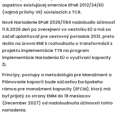
aspektov existujúcej smernice EPaR 2012/34/EÚ
(najmä prílohy VII) súvisiacich s TCR.
Nové Nariadenie EPaR 2026/1184 nadobudlo účinnosť
11.6.2026 deň po zverejnení vo vestníku EÚ a má sa
začať uplatňovať pre cestovný poriadok 2031, preto
došlo na úrovni RNE k rozhodnutiu o transformácii z
projektu implementácie TTR na program
implementácie Nariadenia EÚ o využívaní kapacity
ŽI.
Princípy, postupy a metodológia pre Manažment a
Plánovanie kapacít bude súčasťou Európskeho
rámca pre manažment kapacity (EFCM), ktorý má
byť prijatý zo strany ENIM do 18 mesiacov
(December 2027) od nadobudnutia účinnosti tohto
nariadenia.