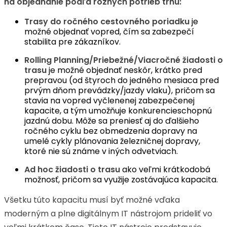
na objednanie podľa rôznych potrieb trhu:
Trasy do ročného cestovného poriadku
je
možné objednať vopred, čím sa zabezpečí
stabilita pre zákazníkov.
Rolling Planning/Priebežné/Viacročné žiadosti o
trasu
je možné objednať neskôr, krátko pred
prepravou (od štyroch do jedného mesiaca pred
prvým dňom prevádzky/jazdy vlaku), pričom sa
stavia na vopred vyčlenenej zabezpečenej
kapacite, a tým umožňuje konkurencieschopnú
jazdnú dobu. Môže sa preniesť aj do ďalšieho
ročného cyklu bez obmedzenia dopravy na
umelé cykly plánovania železničnej dopravy,
ktoré nie sú známe v iných odvetviach.
Ad hoc žiadosti o trasu
ako veľmi krátkodobá
možnosť, pričom sa využije zostávajúca kapacita.
Všetku túto kapacitu musí byť možné vďaka
moderným a plne digitálnym IT nástrojom prideliť vo