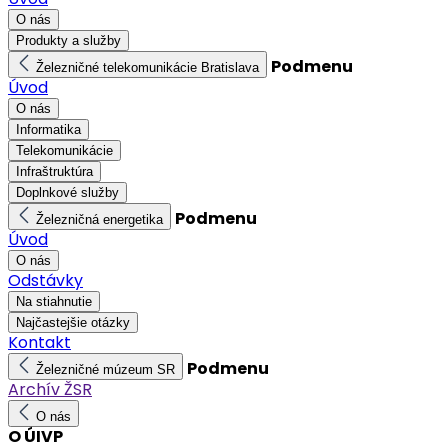
O nás
Produkty a služby
Podmenu
Železničné telekomunikácie Bratislava
Úvod
O nás
Informatika
Telekomunikácie
Infraštruktúra
Doplnkové služby
Podmenu
Železničná energetika
Úvod
O nás
Odstávky
Na stiahnutie
Najčastejšie otázky
Kontakt
Podmenu
Železničné múzeum SR
Archív ŽSR
O nás
O ÚIVP