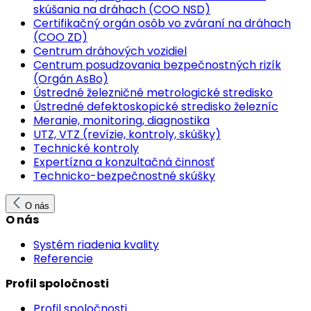
skúšania na dráhach (COO NSD)
Certifikačný orgán osôb vo zváraní na dráhach
(COO ZD)
Centrum dráhových vozidiel
Centrum posudzovania bezpečnostných rizík
(Orgán AsBo)
Ústredné železničné metrologické stredisko
Ústredné defektoskopické stredisko železníc
Meranie, monitoring, diagnostika
UTZ, VTZ (revízie, kontroly, skúšky)
Technické kontroly
Expertízna a konzultačná činnosť
Technicko-bezpečnostné skúšky
O nás
O nás
Systém riadenia kvality
Referencie
Profil spoločnosti
Profil spoločnosti