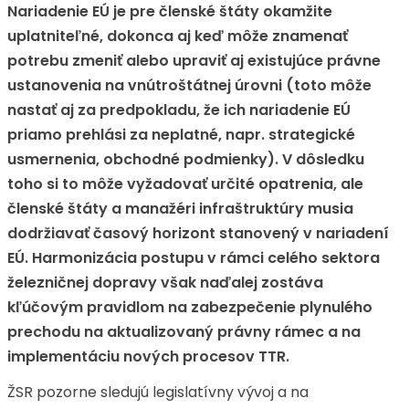
Nariadenie EÚ je pre členské štáty okamžite
uplatniteľné, dokonca aj keď môže znamenať
potrebu zmeniť alebo upraviť aj existujúce právne
ustanovenia na vnútroštátnej úrovni (toto môže
nastať aj za predpokladu, že ich nariadenie EÚ
priamo prehlási za neplatné, napr. strategické
usmernenia, obchodné podmienky). V dôsledku
toho si to môže vyžadovať určité opatrenia, ale
členské štáty a manažéri infraštruktúry musia
dodržiavať časový horizont stanovený v nariadení
EÚ. Harmonizácia postupu v rámci celého sektora
železničnej dopravy však naďalej zostáva
kľúčovým pravidlom na zabezpečenie plynulého
prechodu na aktualizovaný právny rámec a na
implementáciu nových procesov TTR.
ŽSR pozorne sledujú legislatívny vývoj a na