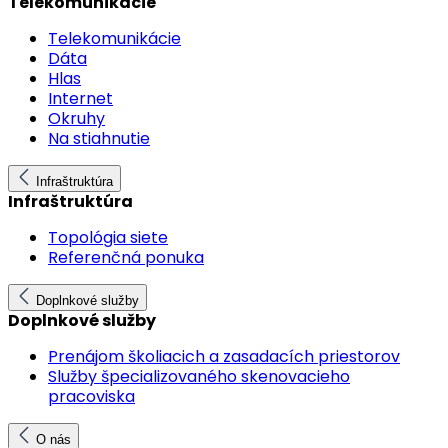
Telekomunikácie
Telekomunikácie
Dáta
Hlas
Internet
Okruhy
Na stiahnutie
Infraštruktúra
Infraštruktúra
Topológia siete
Referenčná ponuka
Doplnkové služby
Doplnkové služby
Prenájom školiacich a zasadacích priestorov
Služby špecializovaného skenovacieho
pracoviska
O nás