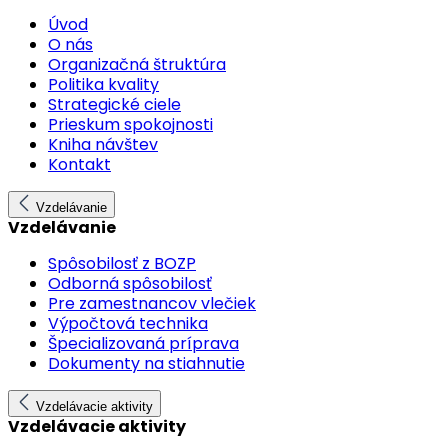
Úvod
O nás
Organizačná štruktúra
Politika kvality
Strategické ciele
Prieskum spokojnosti
Kniha návštev
Kontakt
Vzdelávanie
Vzdelávanie
Spôsobilosť z BOZP
Odborná spôsobilosť
Pre zamestnancov vlečiek
Výpočtová technika
Špecializovaná príprava
Dokumenty na stiahnutie
Vzdelávacie aktivity
Vzdelávacie aktivity