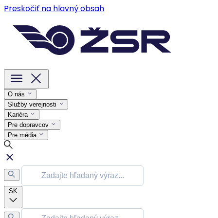
Preskočiť na hlavný obsah
O nás
Služby verejnosti
Kariéra
Pre dopravcov
Pre média
SK