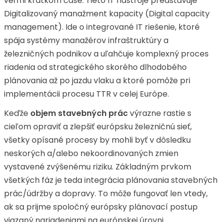
veľmi krátkom čase. Tieto IT nástroje predstavuje
Digitalizovaný manažment kapacity (Digital capacity
management). Ide o integrované IT riešenie, ktoré
spája systémy manažérov infraštruktúry a
železničných podnikov a uľahčuje komplexný proces
riadenia od strategického skorého dlhodobého
plánovania až po jazdu vlaku a ktoré pomôže pri
implementácii procesu TTR v celej Európe.
Keďže
objem stavebných prác
výrazne rastie s
cieľom opraviť a zlepšiť európsku železničnú sieť,
všetky opísané procesy by mohli byť v dôsledku
neskorých a/alebo nekoordinovaných zmien
vystavené zvýšenému riziku. Základným prvkom
všetkých fáz je teda integrácia plánovania stavebných
prác/údržby a dopravy. To môže fungovať len vtedy,
ak sa prijme spoločný európsky plánovací postup
viazaný nariadeniami na európskej úrovni.