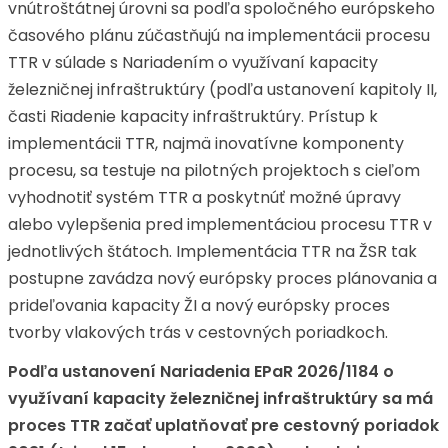
vnútroštátnej úrovni sa podľa spoločného európskeho
časového plánu zúčastňujú na implementácii procesu
TTR v súlade s Nariadením o využívaní kapacity
železničnej infraštruktúry (podľa ustanovení kapitoly II,
časti Riadenie kapacity infraštruktúry. Prístup k
implementácii TTR, najmä inovatívne komponenty
procesu, sa testuje na pilotných projektoch s cieľom
vyhodnotiť systém TTR a poskytnúť možné úpravy
alebo vylepšenia pred implementáciou procesu TTR v
jednotlivých štátoch. Implementácia TTR na ŽSR tak
postupne zavádza nový európsky proces plánovania a
prideľovania kapacity ŽI a nový európsky proces
tvorby vlakových trás v cestovných poriadkoch.
Podľa ustanovení Nariadenia EPaR 2026/1184 o
využívaní kapacity železničnej infraštruktúry sa má
proces TTR začať uplatňovať pre cestovný poriadok