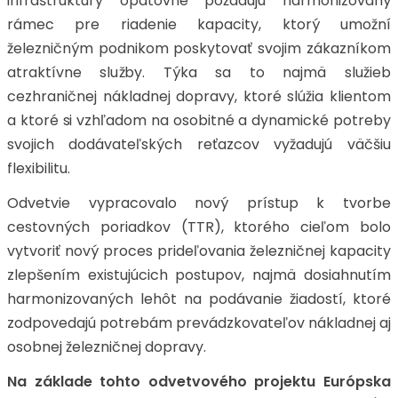
infraštruktúry opätovne požadujú harmonizovaný
rámec pre riadenie kapacity, ktorý umožní
železničným podnikom poskytovať svojim zákazníkom
atraktívne služby. Týka sa to najmä služieb
cezhraničnej nákladnej dopravy, ktoré slúžia klientom
a ktoré si vzhľadom na osobitné a dynamické potreby
svojich dodávateľských reťazcov vyžadujú väčšiu
flexibilitu.
Odvetvie vypracovalo nový prístup k tvorbe
cestovných poriadkov (TTR), ktorého cieľom bolo
vytvoriť nový proces prideľovania železničnej kapacity
zlepšením existujúcich postupov, najmä dosiahnutím
harmonizovaných lehôt na podávanie žiadostí, ktoré
zodpovedajú potrebám prevádzkovateľov nákladnej aj
osobnej železničnej dopravy.
Na základe tohto odvetvového projektu Európska