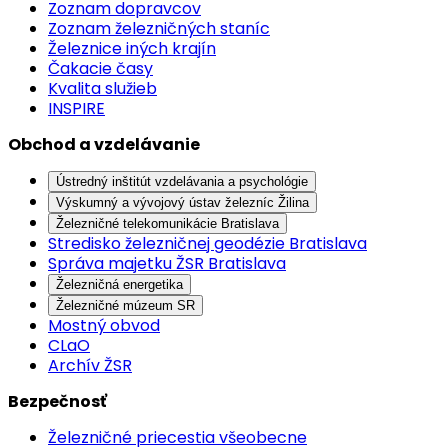
Zoznam dopravcov
Zoznam železničných staníc
Železnice iných krajín
Čakacie časy
Kvalita služieb
INSPIRE
Obchod a vzdelávanie
Ústredný inštitút vzdelávania a psychológie
Výskumný a vývojový ústav železníc Žilina
Železničné telekomunikácie Bratislava
Stredisko železničnej geodézie Bratislava
Správa majetku ŽSR Bratislava
Železničná energetika
Železničné múzeum SR
Mostný obvod
CLaO
Archív ŽSR
Bezpečnosť
Železničné priecestia všeobecne