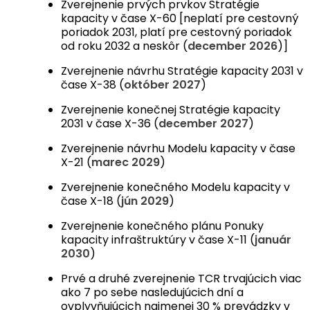
Zverejnenie prvých prvkov Stratégie
kapacity v čase X-60 [neplatí pre cestovný
poriadok 2031, platí pre cestovný poriadok
od roku 2032 a neskôr (
december 2026
)]
Zverejnenie návrhu Stratégie kapacity 2031 v
čase X-38 (
október 2027
)
Zverejnenie konečnej Stratégie kapacity
2031 v čase X-36 (
december 2027
)
Zverejnenie návrhu Modelu kapacity v čase
X-21 (
marec 2029
)
Zverejnenie konečného Modelu kapacity v
čase X-18 (
jún 2029
)
Zverejnenie konečného plánu Ponuky
kapacity infraštruktúry v čase X-11 (
január
2030
)
Prvé a druhé zverejnenie TCR trvajúcich viac
ako 7 po sebe nasledujúcich dní a
ovplyvňujúcich najmenej 30 % prevádzky v