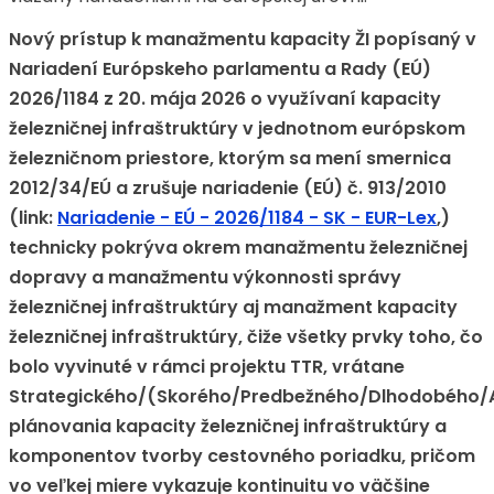
Nový prístup k manažmentu kapacity ŽI popísaný v
Nariadení Európskeho parlamentu a Rady (EÚ)
2026/1184 z 20. mája 2026 o využívaní kapacity
železničnej infraštruktúry v jednotnom európskom
železničnom priestore, ktorým sa mení smernica
2012/34/EÚ a zrušuje nariadenie (EÚ) č. 913/2010
(link:
Nariadenie - EÚ - 2026/1184 - SK - EUR-Lex
,)
technicky pokrýva okrem manažmentu železničnej
dopravy a manažmentu výkonnosti správy
železničnej infraštruktúry aj manažment kapacity
železničnej infraštruktúry, čiže všetky prvky toho, čo
bolo vyvinuté v rámci projektu TTR, vrátane
Strategického/(Skorého/Predbežného/Dlhodobého
plánovania kapacity železničnej infraštruktúry a
komponentov tvorby cestovného poriadku, pričom
vo veľkej miere vykazuje kontinuitu vo väčšine