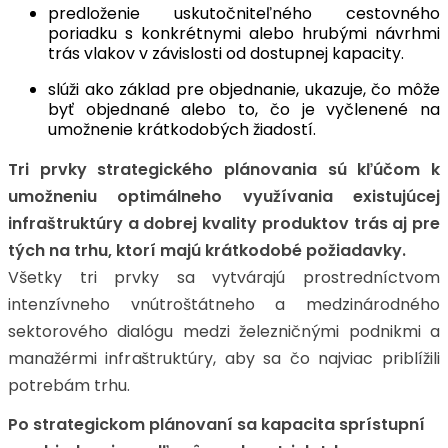
predloženie uskutočniteľného cestovného
poriadku s konkrétnymi alebo hrubými návrhmi
trás vlakov v závislosti od dostupnej kapacity.
slúži ako základ pre objednanie, ukazuje, čo môže
byť objednané alebo to, čo je vyčlenené na
umožnenie krátkodobých žiadostí.
Tri prvky strategického plánovania sú kľúčom k
umožneniu optimálneho využívania existujúcej
infraštruktúry a dobrej kvality produktov trás aj pre
tých na trhu, ktorí majú krátkodobé požiadavky.
Všetky tri prvky sa vytvárajú prostredníctvom
intenzívneho vnútroštátneho a medzinárodného
sektorového dialógu medzi železničnými podnikmi a
manažérmi infraštruktúry, aby sa čo najviac priblížili
potrebám trhu.
Po strategickom plánovaní sa kapacita sprístupní