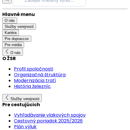
Hlavné menu
O nás
Služby verejnosti
Kariéra
Pre dopravcov
Pre média
O nás
O ŽSR
Profil spoločnosti
Organizačná štruktúra
Modernizácia tratí
História železníc
Služby verejnosti
Pre cestujúcich
Vyhľadávanie vlakových spojov
Cestovný poriadok 2025/2026
Plán výluk