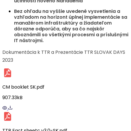
účinnosti nového Nariadenia
Bez ohľadu na vyššie uvedené vysvetlenia a
vzhľadom na horizont úplnej implementácie sa
manažérom infraštruktúry a žiadateľom
dôrazne odporúča, aby sa čo najskôr
oboznámili so všetkými procesmi a príslušnými
IT nástrojmi.
Dokumentácia k TTR a Prezentácie TTR SLOVAK DAYS
2023
CM booklet SK.pdf
907.33kB
TTR Fact sheetc v3.0-SK.pdf