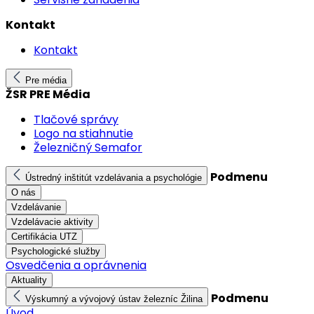
Kontakt
Kontakt
Pre média
ŽSR PRE Média
Tlačové správy
Logo na stiahnutie
Železničný Semafor
Podmenu
Ústredný inštitút vzdelávania a psychológie
O nás
Vzdelávanie
Vzdelávacie aktivity
Certifikácia UTZ
Psychologické služby
Osvedčenia a oprávnenia
Aktuality
Podmenu
Výskumný a vývojový ústav železníc Žilina
Úvod