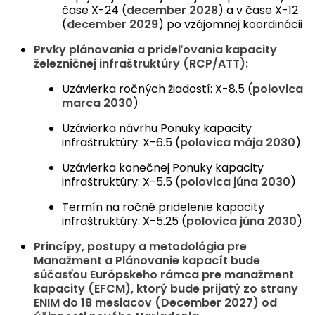
čase X-24 (
december 2028
) a v čase X-12
(
december 2029
) po vzájomnej koordinácii
Prvky plánovania a prideľovania kapacity
železničnej infraštruktúry (RCP/ATT):
Uzávierka ročných žiadostí: X-8.5 (
polovica
marca 2030
)
Uzávierka návrhu Ponuky kapacity
infraštruktúry: X-6.5 (
polovica mája 2030
)
Uzávierka konečnej Ponuky kapacity
infraštruktúry: X-5.5 (
polovica júna 2030
)
Termín na ročné pridelenie kapacity
infraštruktúry: X-5.25 (
polovica júna 2030
)
Princípy, postupy a metodológia pre
Manažment a Plánovanie kapacít bude
súčasťou Európskeho rámca pre manažment
kapacity (EFCM), ktorý bude prijatý zo strany
ENIM do 18 mesiacov (December 2027) od