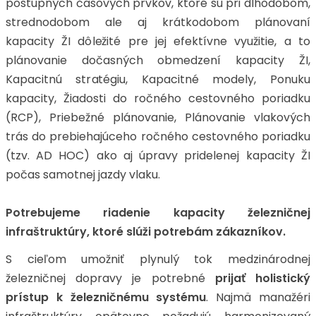
postupných časových prvkov, ktoré sú pri dlhodobom,
strednodobom ale aj krátkodobom plánovaní
kapacity ŽI dôležité pre jej efektívne využitie, a to
plánovanie dočasných obmedzení kapacity ŽI,
Kapacitnú stratégiu, Kapacitné modely, Ponuku
kapacity, Žiadosti do ročného cestovného poriadku
(RCP), Priebežné plánovanie, Plánovanie vlakových
trás do prebiehajúceho ročného cestovného poriadku
(tzv. AD HOC) ako aj úpravy pridelenej kapacity ŽI
počas samotnej jazdy vlaku.
Potrebujeme riadenie kapacity železničnej
infraštruktúry, ktoré slúži potrebám zákazníkov.
S cieľom umožniť plynulý tok medzinárodnej
železničnej dopravy je potrebné
prijať holistický
prístup k železničnému systému
. Najmä manažéri