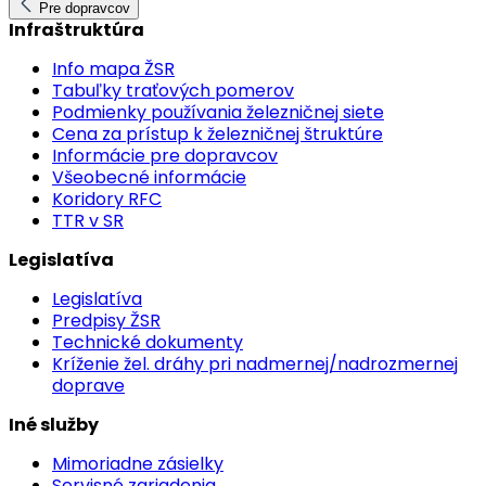
Pre dopravcov
Infraštruktúra
Info mapa ŽSR
Tabuľky traťových pomerov
Podmienky používania železničnej siete
Cena za prístup k železničnej štruktúre
Informácie pre dopravcov
Všeobecné informácie
Koridory RFC
TTR v SR
Legislatíva
Legislatíva
Predpisy ŽSR
Technické dokumenty
Kríženie žel. dráhy pri nadmernej/nadrozmernej
doprave
Iné služby
Mimoriadne zásielky
Servisné zariadenia