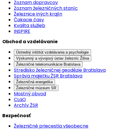
Zoznam dopravcov
Zoznam železničných staníc
Železnice iných krajín
Čakacie časy
Kvalita služieb
INSPIRE
Obchod a vzdelávanie
Ústredný inštitút vzdelávania a psychológie
Výskumný a vývojový ústav železníc Žilina
Železničné telekomunikácie Bratislava
Stredisko železničnej geodézie Bratislava
Správa majetku ŽSR Bratislava
Železničná energetika
Železničné múzeum SR
Mostný obvod
CLaO
Archív ŽSR
Bezpečnosť
Železničné priecestia všeobecne