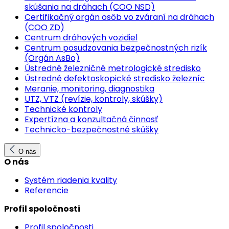
skúšania na dráhach (COO NSD)
Certifikačný orgán osôb vo zváraní na dráhach
(COO ZD)
Centrum dráhových vozidiel
Centrum posudzovania bezpečnostných rizík
(Orgán AsBo)
Ústredné železničné metrologické stredisko
Ústredné defektoskopické stredisko železníc
Meranie, monitoring, diagnostika
UTZ, VTZ (revízie, kontroly, skúšky)
Technické kontroly
Expertízna a konzultačná činnosť
Technicko-bezpečnostné skúšky
O nás
O nás
Systém riadenia kvality
Referencie
Profil spoločnosti
Profil spoločnosti