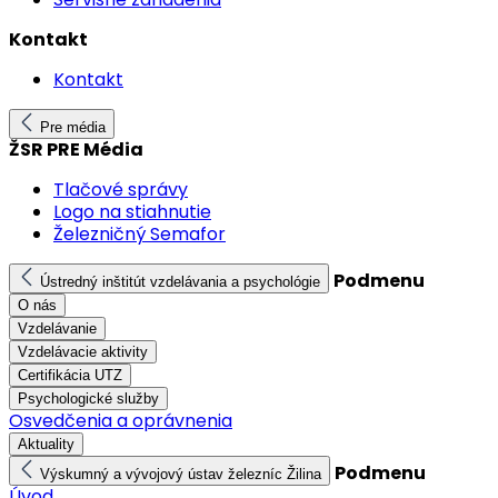
Kontakt
Kontakt
Pre média
ŽSR PRE Média
Tlačové správy
Logo na stiahnutie
Železničný Semafor
Podmenu
Ústredný inštitút vzdelávania a psychológie
O nás
Vzdelávanie
Vzdelávacie aktivity
Certifikácia UTZ
Psychologické služby
Osvedčenia a oprávnenia
Aktuality
Podmenu
Výskumný a vývojový ústav železníc Žilina
Úvod