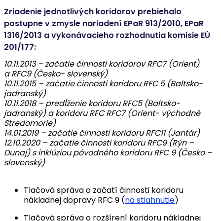
Zriadenie jednotlivých koridorov prebiehalo
postupne v zmysle nariadení EPaR 913/2010, EPaR
1316/2013 a vykonávacieho rozhodnutia komisie EÚ
201/177:
10.11.2013 – začatie činnosti koridorov RFC7 (Orient)
a RFC9 (Česko- slovenský)
10.11.2015 – začatie činnosti koridoru RFC 5 (Baltsko-
jadranský)
10.11.2018 – predĺženie koridoru RFC5 (Baltsko-
jadranský) a koridoru RFC RFC7 (Orient- východné
Stredomorie)
14.01.2019 – začatie činnosti koridoru RFC11 (Jantár)
12.10.2020 – začatie činnosti koridoru RFC9 (Rýn –
Dunaj) s inklúziou pôvodného koridoru RFC 9 (Česko –
slovenský)
Tlačová správa o začatí činnosti koridoru
nákladnej dopravy RFC 9 (
na stiahnutie
)
Tlačová správa o rozšírení koridoru nákladnej