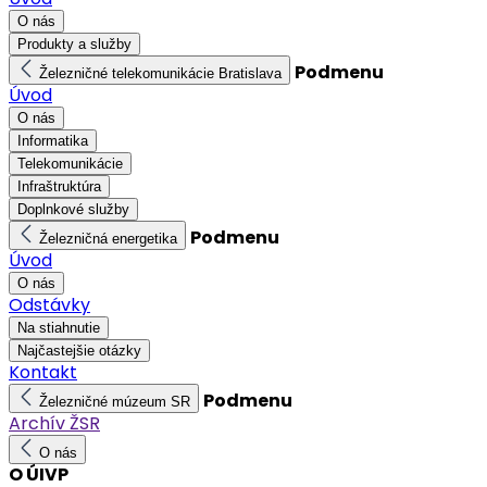
O nás
Produkty a služby
Podmenu
Železničné telekomunikácie Bratislava
Úvod
O nás
Informatika
Telekomunikácie
Infraštruktúra
Doplnkové služby
Podmenu
Železničná energetika
Úvod
O nás
Odstávky
Na stiahnutie
Najčastejšie otázky
Kontakt
Podmenu
Železničné múzeum SR
Archív ŽSR
O nás
O ÚIVP