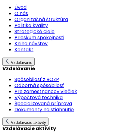
Úvod
O nás
Organizačná štruktúra
Politika kvality
Strategické ciele
Prieskum spokojnosti
Kniha návštev
Kontakt
Vzdelávanie
Vzdelávanie
Spôsobilosť z BOZP
Odborná spôsobilosť
Pre zamestnancov vlečiek
Výpočtová technika
Špecializovaná príprava
Dokumenty na stiahnutie
Vzdelávacie aktivity
Vzdelávacie aktivity