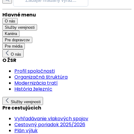
Hlavné menu
O nás
Služby verejnosti
Kariéra
Pre dopravcov
Pre média
O nás
O ŽSR
Profil spoločnosti
Organizačná štruktúra
Modernizácia tratí
História železníc
Služby verejnosti
Pre cestujúcich
Vyhľadávanie vlakových spojov
Cestovný poriadok 2025/2026
Plán výluk