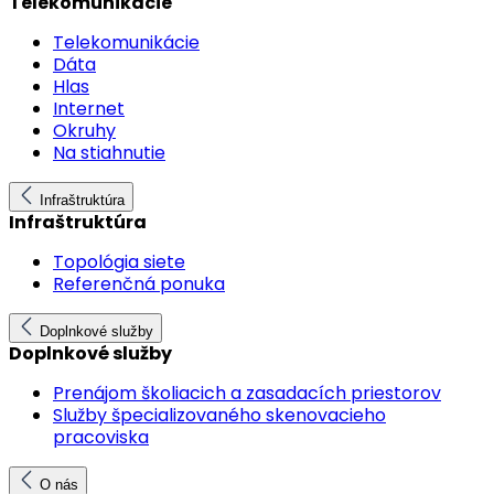
Telekomunikácie
Telekomunikácie
Dáta
Hlas
Internet
Okruhy
Na stiahnutie
Infraštruktúra
Infraštruktúra
Topológia siete
Referenčná ponuka
Doplnkové služby
Doplnkové služby
Prenájom školiacich a zasadacích priestorov
Služby špecializovaného skenovacieho
pracoviska
O nás