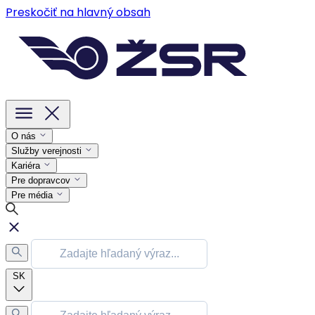
Preskočiť na hlavný obsah
O nás
Služby verejnosti
Kariéra
Pre dopravcov
Pre média
SK