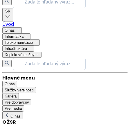
SK
Úvod
O nás
Informatika
Telekomunikácie
Infraštruktúra
Doplnkové služby
Hlavné menu
O nás
Služby verejnosti
Kariéra
Pre dopravcov
Pre média
O nás
O ŽSR