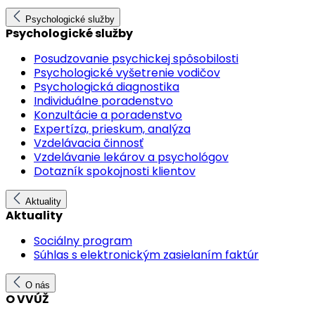
Psychologické služby
Psychologické služby
Posudzovanie psychickej spôsobilosti
Psychologické vyšetrenie vodičov
Psychologická diagnostika
Individuálne poradenstvo
Konzultácie a poradenstvo
Expertíza, prieskum, analýza
Vzdelávacia činnosť
Vzdelávanie lekárov a psychológov
Dotazník spokojnosti klientov
Aktuality
Aktuality
Sociálny program
Súhlas s elektronickým zasielaním faktúr
O nás
O VVÚŽ