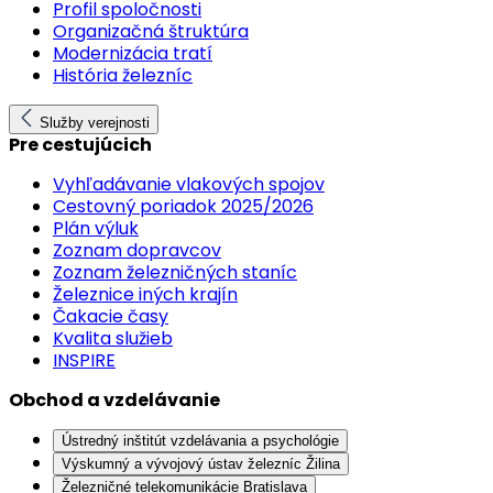
Profil spoločnosti
Organizačná štruktúra
Modernizácia tratí
História železníc
Služby verejnosti
Pre cestujúcich
Vyhľadávanie vlakových spojov
Cestovný poriadok 2025/2026
Plán výluk
Zoznam dopravcov
Zoznam železničných staníc
Železnice iných krajín
Čakacie časy
Kvalita služieb
INSPIRE
Obchod a vzdelávanie
Ústredný inštitút vzdelávania a psychológie
Výskumný a vývojový ústav železníc Žilina
Železničné telekomunikácie Bratislava