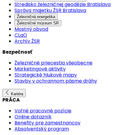
Stredisko železničnej geodézie Bratislava
Správa majetku ŽSR Bratislava
Železničná energetika
Železničné múzeum SR
Mostný obvod
CLaO
Archív ŽSR
Bezpečnosť
Železničné priecestia všeobecne
Marketingové aktivity
Strategické hlukové mapy
Stavby v ochrannom pásme dráhy
Kariéra
PRÁCA
Voľné pracovné pozície
Online dotazník
Benefity pre zamestnancov
Absolventský program