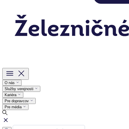
O nás
Služby verejnosti
Kariéra
Pre dopravcov
Pre média