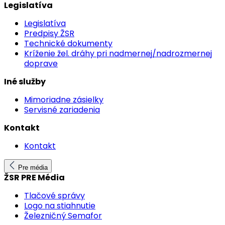
Legislatíva
Legislatíva
Predpisy ŽSR
Technické dokumenty
Kríženie žel. dráhy pri nadmernej/nadrozmernej
doprave
Iné služby
Mimoriadne zásielky
Servisné zariadenia
Kontakt
Kontakt
Pre média
ŽSR PRE Média
Tlačové správy
Logo na stiahnutie
Železničný Semafor