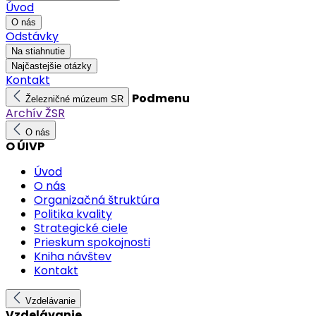
Úvod
O nás
Odstávky
Na stiahnutie
Najčastejšie otázky
Kontakt
Podmenu
Železničné múzeum SR
Archív ŽSR
O nás
O ÚIVP
Úvod
O nás
Organizačná štruktúra
Politika kvality
Strategické ciele
Prieskum spokojnosti
Kniha návštev
Kontakt
Vzdelávanie
Vzdelávanie