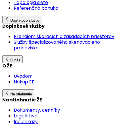
Topológia siete
Referenčná ponuka
Doplnkové služby
Doplnkové služby
Prenájom školiacich a zasadacích priestorov
Služby špecializovaného skenovacieho
pracoviska
O nás
O ŽE
Úvodom
Nákup EE
Na stiahnutie
Na stiahnutie ŽE
Dokumenty, cenníky
Legislatíva
Iné odkazy