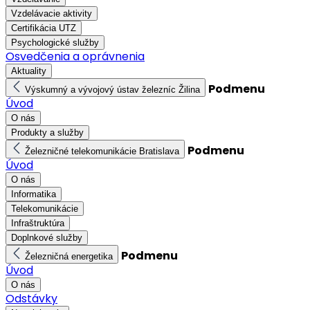
Vzdelávacie aktivity
Certifikácia UTZ
Psychologické služby
Osvedčenia a oprávnenia
Aktuality
Podmenu
Výskumný a vývojový ústav železníc Žilina
Úvod
O nás
Produkty a služby
Podmenu
Železničné telekomunikácie Bratislava
Úvod
O nás
Informatika
Telekomunikácie
Infraštruktúra
Doplnkové služby
Podmenu
Železničná energetika
Úvod
O nás
Odstávky