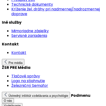
Technické dokumenty
Kríženie žel. dráhy pri nadmernej/nadrozmernej
doprave
Iné služby
Mimoriadne zásielky
Servisné zariadenia
Kontakt
Kontakt
Pre média
ŽSR PRE Média
Tlačové správy
Logo na stiahnutie
Železničný Semafor
Podmenu
Ústredný inštitút vzdelávania a psychológie
O nás
Vzdelávanie