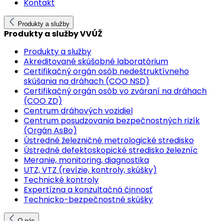
Kontakt
Produkty a služby
Produkty a služby VVÚŽ
Produkty a služby
Akreditované skúšobné laboratórium
Certifikačný orgán osôb nedeštruktívneho
skúšania na dráhach (COO NSD)
Certifikačný orgán osôb vo zváraní na dráhach
(COO ZD)
Centrum dráhových vozidiel
Centrum posudzovania bezpečnostných rizík
(Orgán AsBo)
Ústredné železničné metrologické stredisko
Ústredné defektoskopické stredisko železníc
Meranie, monitoring, diagnostika
UTZ, VTZ (revízie, kontroly, skúšky)
Technické kontroly
Expertízna a konzultačná činnosť
Technicko-bezpečnostné skúšky
O nás