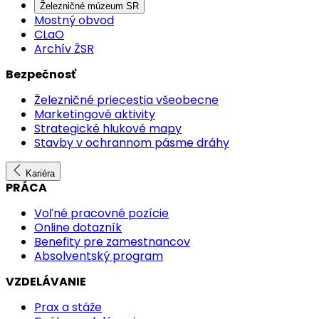
Železničné múzeum SR
Mostný obvod
CLaO
Archív ŽSR
Bezpečnosť
Železničné priecestia všeobecne
Marketingové aktivity
Strategické hlukové mapy
Stavby v ochrannom pásme dráhy
Kariéra
PRÁCA
Voľné pracovné pozície
Online dotazník
Benefity pre zamestnancov
Absolventský program
VZDELÁVANIE
Prax a stáže