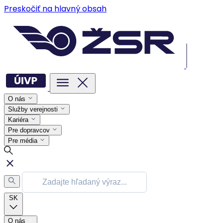
Preskočiť na hlavný obsah
O nás
Služby verejnosti
Kariéra
Pre dopravcov
Pre média
SK
O nás