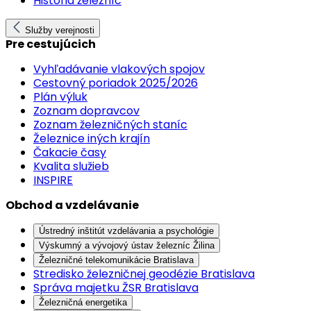
História železníc
Služby verejnosti
Pre cestujúcich
Vyhľadávanie vlakových spojov
Cestovný poriadok 2025/2026
Plán výluk
Zoznam dopravcov
Zoznam železničných staníc
Železnice iných krajín
Čakacie časy
Kvalita služieb
INSPIRE
Obchod a vzdelávanie
Ústredný inštitút vzdelávania a psychológie
Výskumný a vývojový ústav železníc Žilina
Železničné telekomunikácie Bratislava
Stredisko železničnej geodézie Bratislava
Správa majetku ŽSR Bratislava
Železničná energetika