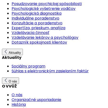
Posudzovanie psychickej spôsobilosti
Psychologické vyšetrenie vodičov
Psychologická diagnostika
Individuálne poradenstvo
Konzultácie a poradenstvo
Expertíza, prieskum, analýza
Vzdelávacia činnosť
Vzdelávanie lekárov a psychológov
Dotazník spokojnosti klientov
Aktuality
Aktuality
Sociálny program
Súhlas s elektronickým zasielaním faktúr
O nás
O VVÚŽ
O nás
Organizačné usporiadanie
História