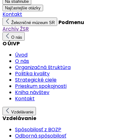
Na stiahnutie
Najčastejšie otázky
Kontakt
Podmenu
Železničné múzeum SR
Archív ŽSR
O nás
O ÚIVP
Úvod
O nás
Organizačná štruktúra
Politika kvality
Strategické ciele
Prieskum spokojnosti
Kniha návštev
Kontakt
Vzdelávanie
Vzdelávanie
Spôsobilosť z BOZP
Odborná spôsobilosť