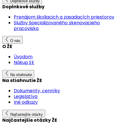
Doplnkové služby
Doplnkové služby
Prenájom školiacich a zasadacích priestorov
Služby špecializovaného skenovacieho
pracoviska
O nás
O ŽE
Úvodom
Nákup EE
Na stiahnutie
Na stiahnutie ŽE
Dokumenty, cenníky
Legislatíva
Iné odkazy
Najčastejšie otázky
Najčastejšie otázky ŽE