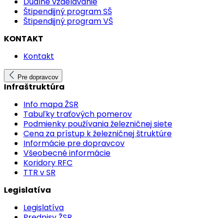
Duálne vzdelávanie
Štipendijný program SŠ
Štipendijný program VŠ
KONTAKT
Kontakt
Pre dopravcov
Infraštruktúra
Info mapa ŽSR
Tabuľky traťových pomerov
Podmienky používania železničnej siete
Cena za prístup k železničnej štruktúre
Informácie pre dopravcov
Všeobecné informácie
Koridory RFC
TTR v SR
Legislatíva
Legislatíva
Predpisy ŽSR