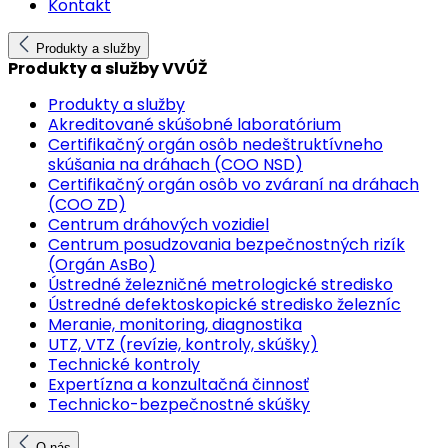
Kontakt
Produkty a služby
Produkty a služby VVÚŽ
Produkty a služby
Akreditované skúšobné laboratórium
Certifikačný orgán osôb nedeštruktívneho
skúšania na dráhach (COO NSD)
Certifikačný orgán osôb vo zváraní na dráhach
(COO ZD)
Centrum dráhových vozidiel
Centrum posudzovania bezpečnostných rizík
(Orgán AsBo)
Ústredné železničné metrologické stredisko
Ústredné defektoskopické stredisko železníc
Meranie, monitoring, diagnostika
UTZ, VTZ (revízie, kontroly, skúšky)
Technické kontroly
Expertízna a konzultačná činnosť
Technicko-bezpečnostné skúšky
O nás