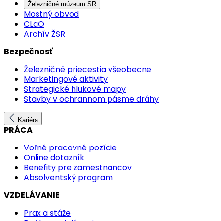
Železničné múzeum SR
Mostný obvod
CLaO
Archív ŽSR
Bezpečnosť
Železničné priecestia všeobecne
Marketingové aktivity
Strategické hlukové mapy
Stavby v ochrannom pásme dráhy
Kariéra
PRÁCA
Voľné pracovné pozície
Online dotazník
Benefity pre zamestnancov
Absolventský program
VZDELÁVANIE
Prax a stáže