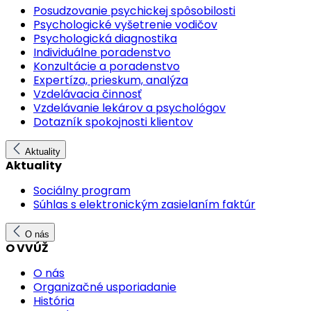
Posudzovanie psychickej spôsobilosti
Psychologické vyšetrenie vodičov
Psychologická diagnostika
Individuálne poradenstvo
Konzultácie a poradenstvo
Expertíza, prieskum, analýza
Vzdelávacia činnosť
Vzdelávanie lekárov a psychológov
Dotazník spokojnosti klientov
Aktuality
Aktuality
Sociálny program
Súhlas s elektronickým zasielaním faktúr
O nás
O VVÚŽ
O nás
Organizačné usporiadanie
História