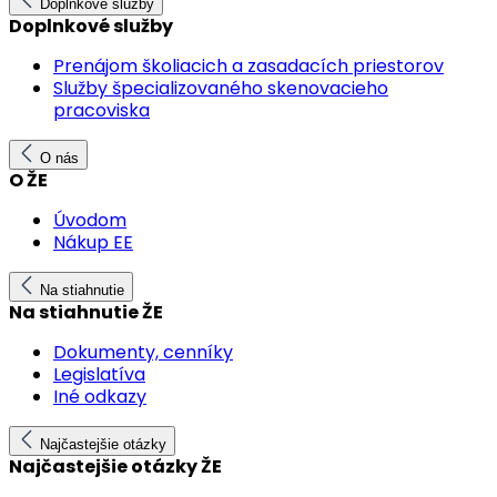
Doplnkové služby
Doplnkové služby
Prenájom školiacich a zasadacích priestorov
Služby špecializovaného skenovacieho
pracoviska
O nás
O ŽE
Úvodom
Nákup EE
Na stiahnutie
Na stiahnutie ŽE
Dokumenty, cenníky
Legislatíva
Iné odkazy
Najčastejšie otázky
Najčastejšie otázky ŽE