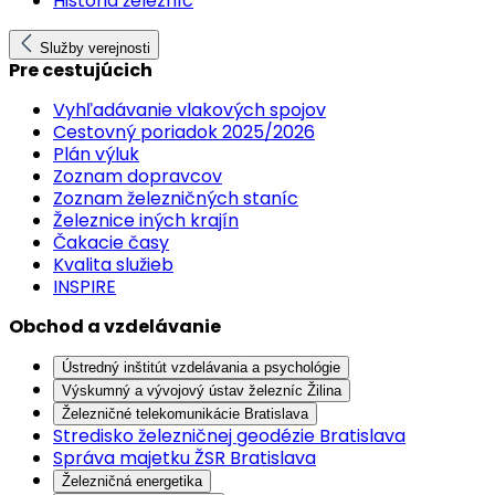
História železníc
Služby verejnosti
Pre cestujúcich
Vyhľadávanie vlakových spojov
Cestovný poriadok 2025/2026
Plán výluk
Zoznam dopravcov
Zoznam železničných staníc
Železnice iných krajín
Čakacie časy
Kvalita služieb
INSPIRE
Obchod a vzdelávanie
Ústredný inštitút vzdelávania a psychológie
Výskumný a vývojový ústav železníc Žilina
Železničné telekomunikácie Bratislava
Stredisko železničnej geodézie Bratislava
Správa majetku ŽSR Bratislava
Železničná energetika