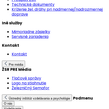
Technické dokumenty
Kríženie žel. dráhy pri nadmernej/nadrozmernej
doprave
Iné služby
Mimoriadne zásielky
Servisné zariadenia
Kontakt
Kontakt
Pre média
ŽSR PRE Média
Tlačové správy
Logo na stiahnutie
Železničný Semafor
Podmenu
Ústredný inštitút vzdelávania a psychológie
O nás
Vzdelávanie