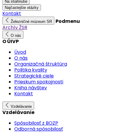
Na stiahnutie
Najčastejšie otázky
Kontakt
Podmenu
Železničné múzeum SR
Archív ŽSR
O nás
O ÚIVP
Úvod
O nás
Organizačná štruktúra
Politika kvality
Strategické ciele
Prieskum spokojnosti
Kniha návštev
Kontakt
Vzdelávanie
Vzdelávanie
Spôsobilosť z BOZP
Odborná spôsobilosť