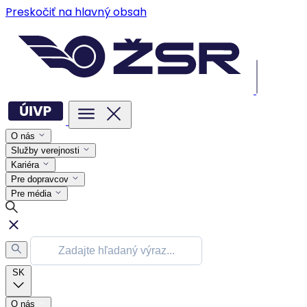
Preskočiť na hlavný obsah
O nás
Služby verejnosti
Kariéra
Pre dopravcov
Pre média
SK
O nás