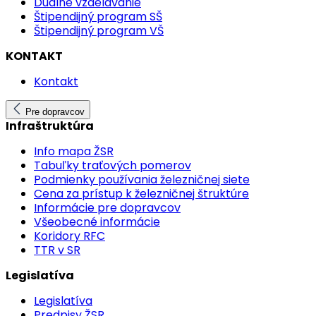
Duálne vzdelávanie
Štipendijný program SŠ
Štipendijný program VŠ
KONTAKT
Kontakt
Pre dopravcov
Infraštruktúra
Info mapa ŽSR
Tabuľky traťových pomerov
Podmienky používania železničnej siete
Cena za prístup k železničnej štruktúre
Informácie pre dopravcov
Všeobecné informácie
Koridory RFC
TTR v SR
Legislatíva
Legislatíva
Predpisy ŽSR