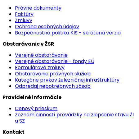
Právne dokumenty
Faktúry
Zmluvy
Ochrana osobných údajov
Bezpečnostná politika KIS - skrátená verzia
Obstarávanie v ŽSR
Verejné obstarávanie
Verejné obstarávanie - fondy EÚ
Formulárové zmluvy
Obstarávanie právnych služieb
Kategórie prvkov železničnej infraštruktúry
Odpredaj nepotrebných zásob
Pravidelné informácie
Cenový prieskum
Zoznam činností prevádzky na zlepšenie stavu ŽI
a SZ
Kontakt