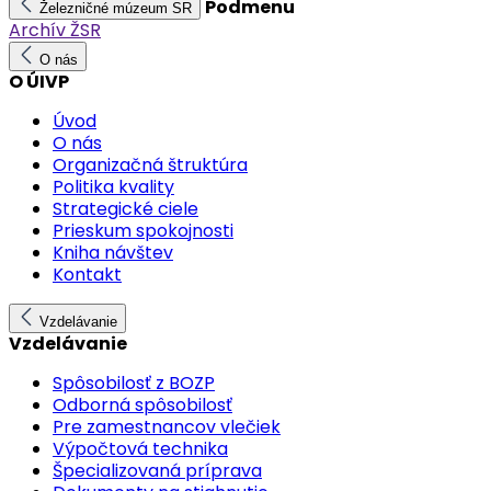
Podmenu
Železničné múzeum SR
Archív ŽSR
O nás
O ÚIVP
Úvod
O nás
Organizačná štruktúra
Politika kvality
Strategické ciele
Prieskum spokojnosti
Kniha návštev
Kontakt
Vzdelávanie
Vzdelávanie
Spôsobilosť z BOZP
Odborná spôsobilosť
Pre zamestnancov vlečiek
Výpočtová technika
Špecializovaná príprava