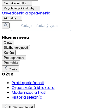
Certifikácia UTZ
Psychologické služby
Osvedčenia a oprávnenia
Aktuality
Hlavné menu
O nás
Služby verejnosti
Kariéra
Pre dopravcov
Pre média
O nás
O ŽSR
Profil spoločnosti
Organizačná štruktúra
Modernizácia tratí
História železníc
Služby verejnosti