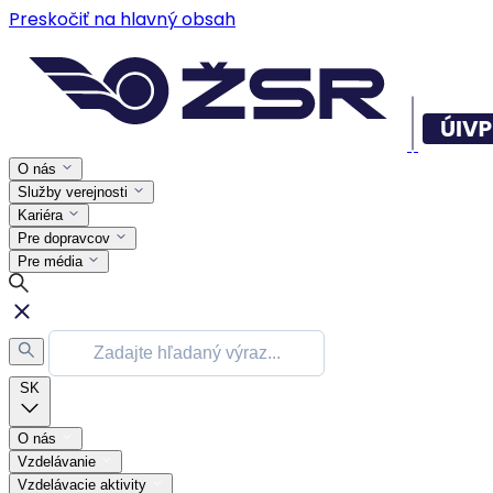
Preskočiť na hlavný obsah
O nás
Služby verejnosti
Kariéra
Pre dopravcov
Pre média
SK
O nás
Vzdelávanie
Vzdelávacie aktivity