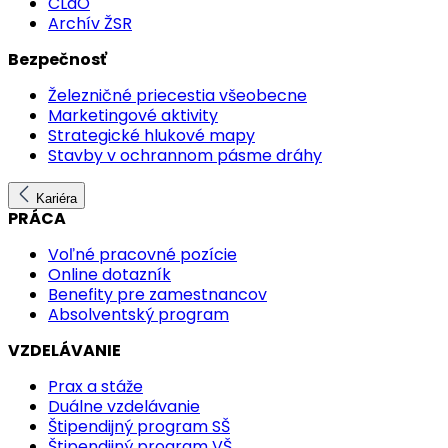
CLaO
Archív ŽSR
Bezpečnosť
Železničné priecestia všeobecne
Marketingové aktivity
Strategické hlukové mapy
Stavby v ochrannom pásme dráhy
Kariéra
PRÁCA
Voľné pracovné pozície
Online dotazník
Benefity pre zamestnancov
Absolventský program
VZDELÁVANIE
Prax a stáže
Duálne vzdelávanie
Štipendijný program SŠ
Štipendijný program VŠ