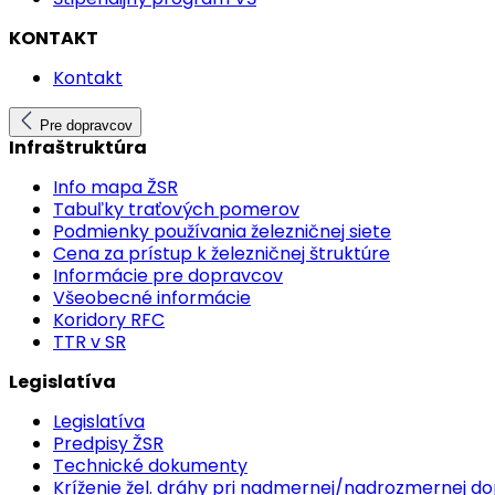
KONTAKT
Kontakt
Pre dopravcov
Infraštruktúra
Info mapa ŽSR
Tabuľky traťových pomerov
Podmienky používania železničnej siete
Cena za prístup k železničnej štruktúre
Informácie pre dopravcov
Všeobecné informácie
Koridory RFC
TTR v SR
Legislatíva
Legislatíva
Predpisy ŽSR
Technické dokumenty
Kríženie žel. dráhy pri nadmernej/nadrozmernej d