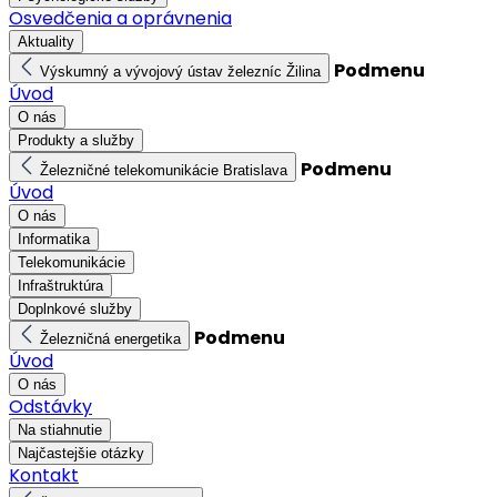
Osvedčenia a oprávnenia
Aktuality
Podmenu
Výskumný a vývojový ústav železníc Žilina
Úvod
O nás
Produkty a služby
Podmenu
Železničné telekomunikácie Bratislava
Úvod
O nás
Informatika
Telekomunikácie
Infraštruktúra
Doplnkové služby
Podmenu
Železničná energetika
Úvod
O nás
Odstávky
Na stiahnutie
Najčastejšie otázky
Kontakt