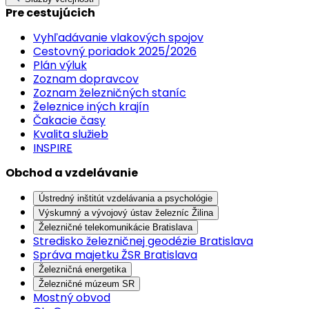
Pre cestujúcich
Vyhľadávanie vlakových spojov
Cestovný poriadok 2025/2026
Plán výluk
Zoznam dopravcov
Zoznam železničných staníc
Železnice iných krajín
Čakacie časy
Kvalita služieb
INSPIRE
Obchod a vzdelávanie
Ústredný inštitút vzdelávania a psychológie
Výskumný a vývojový ústav železníc Žilina
Železničné telekomunikácie Bratislava
Stredisko železničnej geodézie Bratislava
Správa majetku ŽSR Bratislava
Železničná energetika
Železničné múzeum SR
Mostný obvod