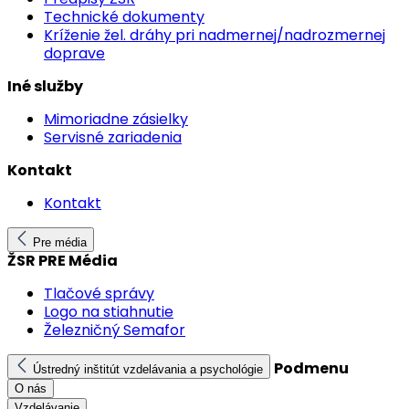
Technické dokumenty
Kríženie žel. dráhy pri nadmernej/nadrozmernej
doprave
Iné služby
Mimoriadne zásielky
Servisné zariadenia
Kontakt
Kontakt
Pre média
ŽSR PRE Média
Tlačové správy
Logo na stiahnutie
Železničný Semafor
Podmenu
Ústredný inštitút vzdelávania a psychológie
O nás
Vzdelávanie