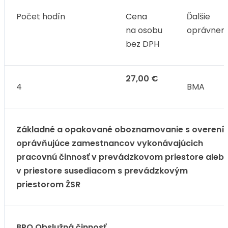
Počet hodín
Cena
Ďalšie
na osobu
oprávneni
bez DPH
27,00 €
4
BMA
Základné a opakované oboznamovanie s overení
oprávňujúce zamestnancov vykonávajúcich
pracovnú činnosť v prevádzkovom priestore aleb
v priestore susediacom s prevádzkovým
priestorom ŽSR
BPO Obslužná činnosť