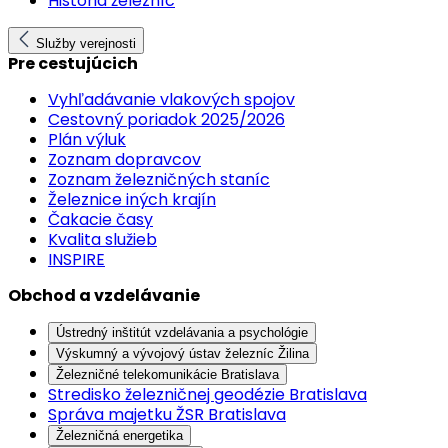
História železníc
Služby verejnosti
Pre cestujúcich
Vyhľadávanie vlakových spojov
Cestovný poriadok 2025/2026
Plán výluk
Zoznam dopravcov
Zoznam železničných staníc
Železnice iných krajín
Čakacie časy
Kvalita služieb
INSPIRE
Obchod a vzdelávanie
Ústredný inštitút vzdelávania a psychológie
Výskumný a vývojový ústav železníc Žilina
Železničné telekomunikácie Bratislava
Stredisko železničnej geodézie Bratislava
Správa majetku ŽSR Bratislava
Železničná energetika