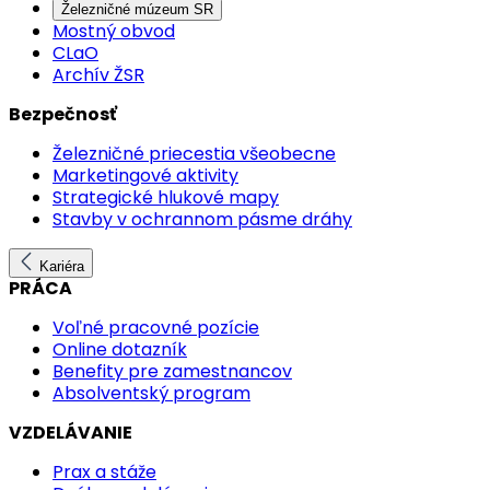
Železničné múzeum SR
Mostný obvod
CLaO
Archív ŽSR
Bezpečnosť
Železničné priecestia všeobecne
Marketingové aktivity
Strategické hlukové mapy
Stavby v ochrannom pásme dráhy
Kariéra
PRÁCA
Voľné pracovné pozície
Online dotazník
Benefity pre zamestnancov
Absolventský program
VZDELÁVANIE
Prax a stáže