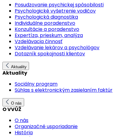
Posudzovanie psychickej spôsobilosti
Psychologické vyšetrenie vodičov
Psychologická diagnostika
Individuálne poradenstvo
Konzultácie a poradenstvo
Expertíza, prieskum, analýza
Vzdelávacia činnosť
Vzdelávanie lekárov a psychológov
Dotazník spokojnosti klientov
Aktuality
Aktuality
Sociálny program
Súhlas s elektronickým zasielaním faktúr
O nás
O VVÚŽ
O nás
Organizačné usporiadanie
História