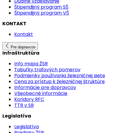
Duálne vzdelávanie
Štipendijný program SŠ
Štipendijný program VŠ
KONTAKT
Kontakt
Pre dopravcov
Infraštruktúra
Info mapa ŽSR
Tabuľky traťových pomerov
Podmienky používania železničnej siete
Cena za prístup k železničnej štruktúre
Informácie pre dopravcov
Všeobecné informácie
Koridory RFC
TTR v SR
Legislatíva
Legislatíva
Predpisy ŽSR