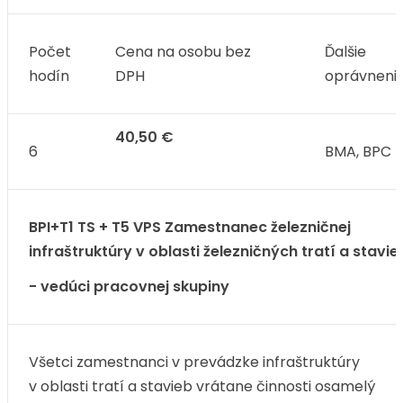
Počet
Cena na osobu bez
Ďalšie
hodín
DPH
oprávneni
40,50 €
6
BMA, BPC
BPI+T1 TS + T5 VPS Zamestnanec železničnej
infraštruktúry v oblasti železničných tratí a stavie
- vedúci pracovnej skupiny
Všetci zamestnanci v prevádzke infraštruktúry
v oblasti tratí a stavieb vrátane činnosti osamelý