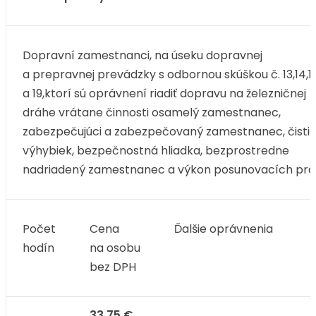
Dopravní zamestnanci, na úseku dopravnej
a prepravnej prevádzky s odbornou skúškou č. 13,14,1
a 19,ktorí sú oprávnení riadiť dopravu na železničnej
dráhe vrátane činnosti osamelý zamestnanec,
zabezpečujúci a zabezpečovaný zamestnanec, čisti
výhybiek, bezpečnostná hliadka, bezprostredne
nadriadený zamestnanec a výkon posunovacích pr
Počet
Cena
Ďalšie oprávnenia
hodín
na osobu
bez DPH
33,75 €