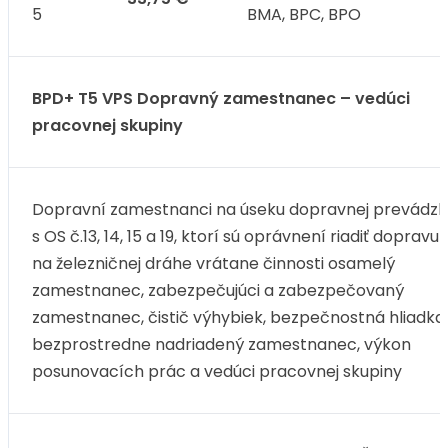
5
BMA, BPC, BPO
BPD+ T5 VPS Dopravný zamestnanec – vedúci
pracovnej skupiny
Dopravní zamestnanci na úseku dopravnej prevádzk
s OS č.13, 14, 15 a 19, ktorí sú oprávnení riadiť dopravu
na železničnej dráhe vrátane činnosti osamelý
zamestnanec, zabezpečujúci a zabezpečovaný
zamestnanec, čistič výhybiek, bezpečnostná hliadka,
bezprostredne nadriadený zamestnanec, výkon
posunovacích prác a vedúci pracovnej skupiny