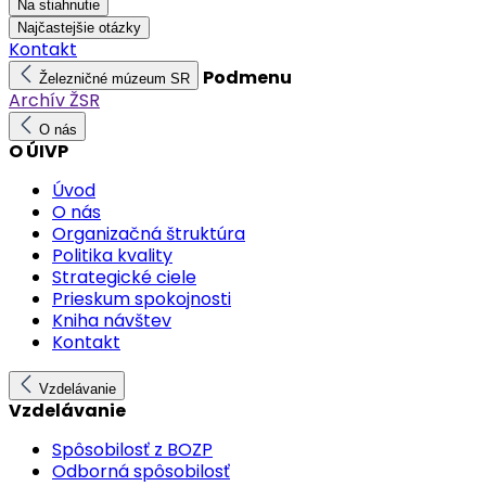
Na stiahnutie
Najčastejšie otázky
Kontakt
Podmenu
Železničné múzeum SR
Archív ŽSR
O nás
O ÚIVP
Úvod
O nás
Organizačná štruktúra
Politika kvality
Strategické ciele
Prieskum spokojnosti
Kniha návštev
Kontakt
Vzdelávanie
Vzdelávanie
Spôsobilosť z BOZP
Odborná spôsobilosť