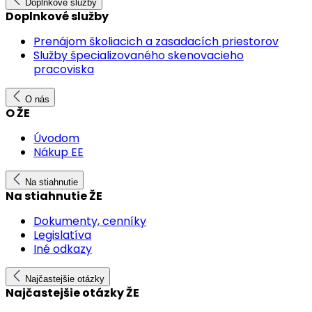
Doplnkové služby
Doplnkové služby
Prenájom školiacich a zasadacích priestorov
Služby špecializovaného skenovacieho
pracoviska
O nás
O ŽE
Úvodom
Nákup EE
Na stiahnutie
Na stiahnutie ŽE
Dokumenty, cenníky
Legislatíva
Iné odkazy
Najčastejšie otázky
Najčastejšie otázky ŽE