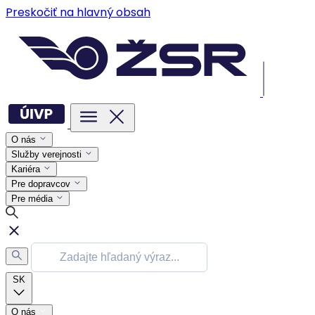
Preskočiť na hlavný obsah
O nás
Služby verejnosti
Kariéra
Pre dopravcov
Pre média
SK
O nás