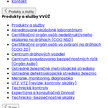
Kontakt
Produkty a služby
Produkty a služby VVÚŽ
Produkty a služby
Akreditované skúšobné laboratórium
Certifikačný orgán osôb nedeštruktívneho
skúšania na dráhach (COO NSD)
Certifikačný orgán osôb vo zváraní na dráhach
(COO ZD)
Centrum dráhových vozidiel
Centrum posudzovania bezpečnostných rizík
(Orgán AsBo)
Ústredné železničné metrologické stredisko
Ústredné defektoskopické stredisko železníc
Meranie, monitoring, diagnostika
UTZ, VTZ (revízie, kontroly, skúšky)
Technické kontroly
Expertízna a konzultačná činnosť
Technicko-bezpečnostné skúšky
O nás