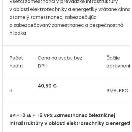
Všetci zamestnanci v prevádzke infraštruktúry
v oblasti elektrotechniky a energetiky vrátane činnos
osamelý zamestnanec, zabezpečujúci
a zabezpečovaný zamestnanec a bezpečnostná
hliadka
Počet
Cena na osobu bez
Ďalšie
hodín
DPH
oprávneni
40,50 €
6
BMA, BPC
BPI+T2 EE + T5 VPS Zamestnanec železničnej
infraštruktúry v oblasti elektrotechniky a energeti