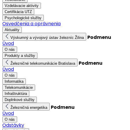
Vzdelávacie aktivity
Certifikácia UTZ
Psychologické služby
Osvedčenia a oprávnenia
Aktuality
Podmenu
Výskumný a vývojový ústav železníc Žilina
Úvod
O nás
Produkty a služby
Podmenu
Železničné telekomunikácie Bratislava
Úvod
O nás
Informatika
Telekomunikácie
Infraštruktúra
Doplnkové služby
Podmenu
Železničná energetika
Úvod
O nás
Odstávky