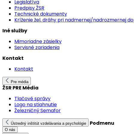
Legislatíva
Predpisy ŽSR
Technické dokumenty
Kríženie žel. dráhy pri nadmernej/nadrozmernej d
Iné služby
Mimoriadne zásielky
Servisné zariadenia
Kontakt
Kontakt
Pre média
ŽSR PRE Média
Tlačové správy
Logo na stiahnutie
Železničný Semafor
Podmenu
Ústredný inštitút vzdelávania a psychológie
O nás