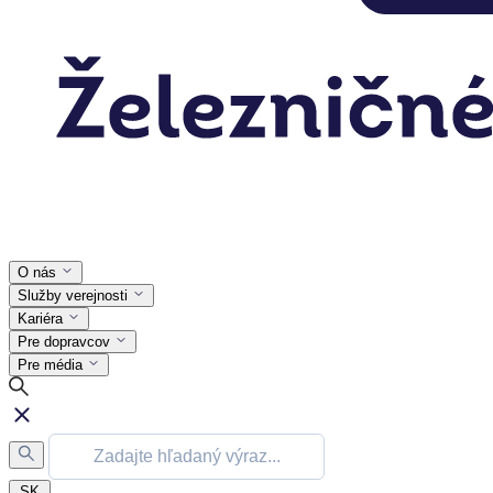
O nás
Služby verejnosti
Kariéra
Pre dopravcov
Pre média
SK