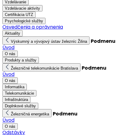
Vzdelávanie
Vzdelávacie aktivity
Certifikácia UTZ
Psychologické služby
Osvedčenia a oprávnenia
Aktuality
Podmenu
Výskumný a vývojový ústav železníc Žilina
Úvod
O nás
Produkty a služby
Podmenu
Železničné telekomunikácie Bratislava
Úvod
O nás
Informatika
Telekomunikácie
Infraštruktúra
Doplnkové služby
Podmenu
Železničná energetika
Úvod
O nás
Odstávky