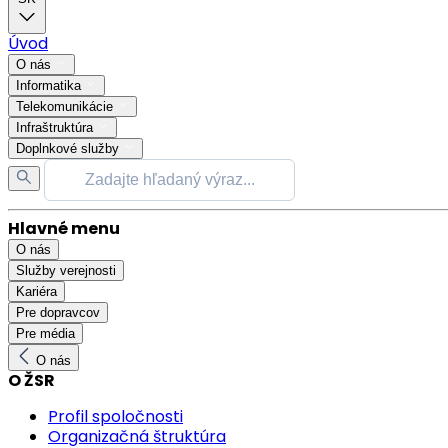
Úvod
O nás
Informatika
Telekomunikácie
Infraštruktúra
Doplnkové služby
Hlavné menu
O nás
Služby verejnosti
Kariéra
Pre dopravcov
Pre média
O nás
O ŽSR
Profil spoločnosti
Organizačná štruktúra