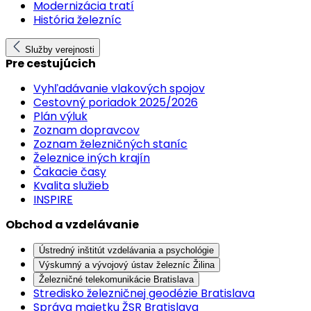
Modernizácia tratí
História železníc
Služby verejnosti
Pre cestujúcich
Vyhľadávanie vlakových spojov
Cestovný poriadok 2025/2026
Plán výluk
Zoznam dopravcov
Zoznam železničných staníc
Železnice iných krajín
Čakacie časy
Kvalita služieb
INSPIRE
Obchod a vzdelávanie
Ústredný inštitút vzdelávania a psychológie
Výskumný a vývojový ústav železníc Žilina
Železničné telekomunikácie Bratislava
Stredisko železničnej geodézie Bratislava
Správa majetku ŽSR Bratislava