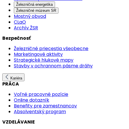
Železničná energetika
Železničné múzeum SR
Mostný obvod
CLaO
Archív ŽSR
Bezpečnosť
Železničné priecestia všeobecne
Marketingové aktivity
Strategické hlukové mapy
Stavby v ochrannom pásme dráhy
Kariéra
PRÁCA
Voľné pracovné pozície
Online dotazník
Benefity pre zamestnancov
Absolventský program
VZDELÁVANIE