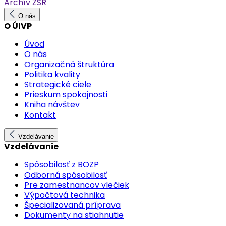
Archív ŽSR
O nás
O ÚIVP
Úvod
O nás
Organizačná štruktúra
Politika kvality
Strategické ciele
Prieskum spokojnosti
Kniha návštev
Kontakt
Vzdelávanie
Vzdelávanie
Spôsobilosť z BOZP
Odborná spôsobilosť
Pre zamestnancov vlečiek
Výpočtová technika
Špecializovaná príprava
Dokumenty na stiahnutie