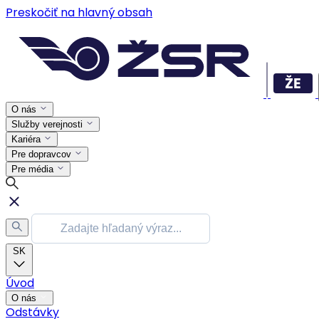
Preskočiť na hlavný obsah
O nás
Služby verejnosti
Kariéra
Pre dopravcov
Pre média
SK
Úvod
O nás
Odstávky