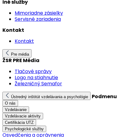
Iné služby
Mimoriadne zásielky
Servisné zariadenia
Kontakt
Kontakt
Pre média
ŽSR PRE Média
Tlačové správy
Logo na stiahnutie
Železničný Semafor
Podmenu
Ústredný inštitút vzdelávania a psychológie
O nás
Vzdelávanie
Vzdelávacie aktivity
Certifikácia UTZ
Psychologické služby
Osvedčenia a oprávnenia