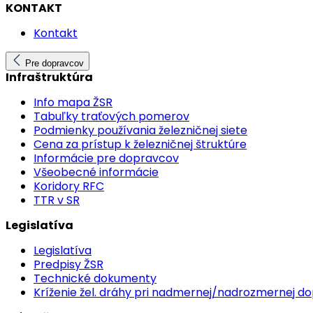
KONTAKT
Kontakt
Pre dopravcov
Infraštruktúra
Info mapa ŽSR
Tabuľky traťových pomerov
Podmienky používania železničnej siete
Cena za prístup k železničnej štruktúre
Informácie pre dopravcov
Všeobecné informácie
Koridory RFC
TTR v SR
Legislatíva
Legislatíva
Predpisy ŽSR
Technické dokumenty
Kríženie žel. dráhy pri nadmernej/nadrozmernej d