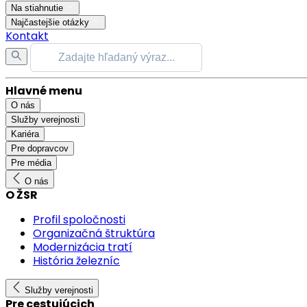
Na stiahnutie
Najčastejšie otázky
Kontakt
Hlavné menu
O nás
Služby verejnosti
Kariéra
Pre dopravcov
Pre média
O nás
O ŽSR
Profil spoločnosti
Organizačná štruktúra
Modernizácia tratí
História železníc
Služby verejnosti
Pre cestujúcich