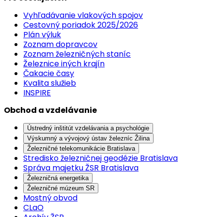
Vyhľadávanie vlakových spojov
Cestovný poriadok 2025/2026
Plán výluk
Zoznam dopravcov
Zoznam železničných staníc
Železnice iných krajín
Čakacie časy
Kvalita služieb
INSPIRE
Obchod a vzdelávanie
Ústredný inštitút vzdelávania a psychológie
Výskumný a vývojový ústav železníc Žilina
Železničné telekomunikácie Bratislava
Stredisko železničnej geodézie Bratislava
Správa majetku ŽSR Bratislava
Železničná energetika
Železničné múzeum SR
Mostný obvod
CLaO