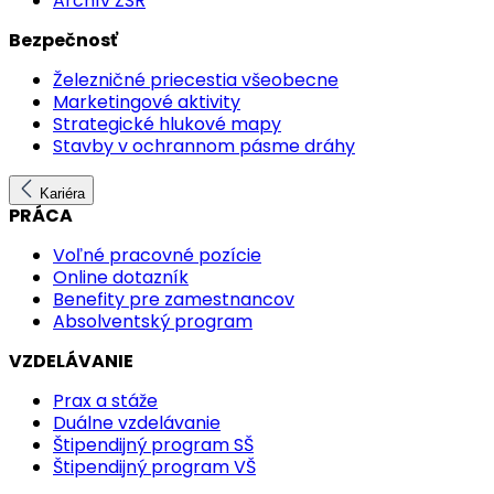
Archív ŽSR
Bezpečnosť
Železničné priecestia všeobecne
Marketingové aktivity
Strategické hlukové mapy
Stavby v ochrannom pásme dráhy
Kariéra
PRÁCA
Voľné pracovné pozície
Online dotazník
Benefity pre zamestnancov
Absolventský program
VZDELÁVANIE
Prax a stáže
Duálne vzdelávanie
Štipendijný program SŠ
Štipendijný program VŠ