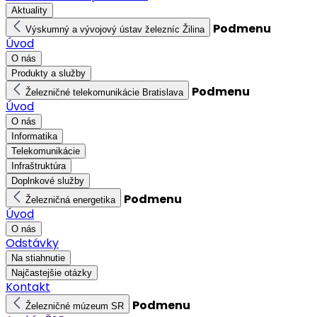
Aktuality
Podmenu
Výskumný a vývojový ústav železníc Žilina
Úvod
O nás
Produkty a služby
Podmenu
Železničné telekomunikácie Bratislava
Úvod
O nás
Informatika
Telekomunikácie
Infraštruktúra
Doplnkové služby
Podmenu
Železničná energetika
Úvod
O nás
Odstávky
Na stiahnutie
Najčastejšie otázky
Kontakt
Podmenu
Železničné múzeum SR