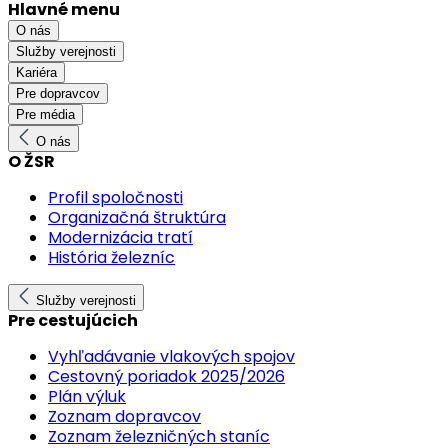
Hlavné menu
O nás
Služby verejnosti
Kariéra
Pre dopravcov
Pre média
O nás
O ŽSR
Profil spoločnosti
Organizačná štruktúra
Modernizácia tratí
História železníc
Služby verejnosti
Pre cestujúcich
Vyhľadávanie vlakových spojov
Cestovný poriadok 2025/2026
Plán výluk
Zoznam dopravcov
Zoznam železničných staníc