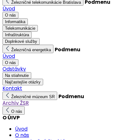
Podmenu
Železničné telekomunikácie Bratislava
Úvod
O nás
Informatika
Telekomunikácie
Infraštruktúra
Doplnkové služby
Podmenu
Železničná energetika
Úvod
O nás
Odstávky
Na stiahnutie
Najčastejšie otázky
Kontakt
Podmenu
Železničné múzeum SR
Archív ŽSR
O nás
O ÚIVP
Úvod
O nás