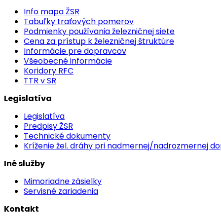
Info mapa ŽSR
Tabuľky traťových pomerov
Podmienky používania železničnej siete
Cena za prístup k železničnej štruktúre
Informácie pre dopravcov
Všeobecné informácie
Koridory RFC
TTR v SR
Legislatíva
Legislatíva
Predpisy ŽSR
Technické dokumenty
Kríženie žel. dráhy pri nadmernej/nadrozmernej d
Iné služby
Mimoriadne zásielky
Servisné zariadenia
Kontakt