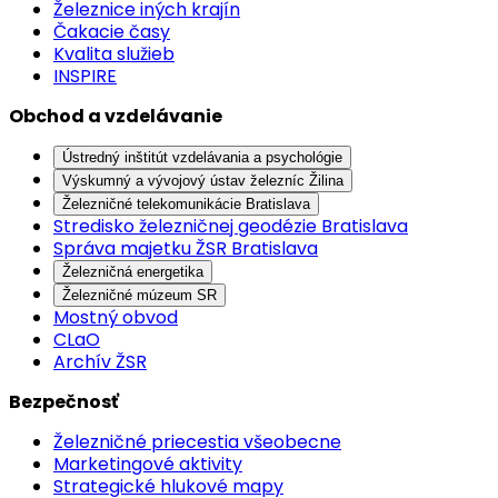
Železnice iných krajín
Čakacie časy
Kvalita služieb
INSPIRE
Obchod a vzdelávanie
Ústredný inštitút vzdelávania a psychológie
Výskumný a vývojový ústav železníc Žilina
Železničné telekomunikácie Bratislava
Stredisko železničnej geodézie Bratislava
Správa majetku ŽSR Bratislava
Železničná energetika
Železničné múzeum SR
Mostný obvod
CLaO
Archív ŽSR
Bezpečnosť
Železničné priecestia všeobecne
Marketingové aktivity
Strategické hlukové mapy