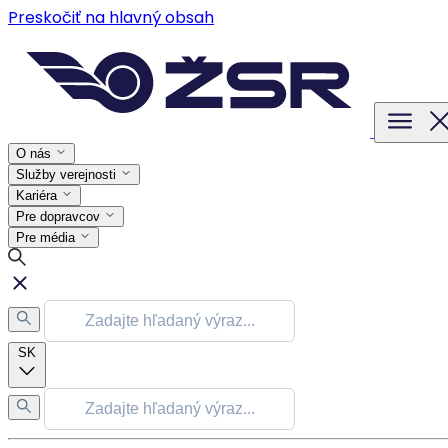
Preskočiť na hlavný obsah
O nás
Služby verejnosti
Kariéra
Pre dopravcov
Pre média
SK