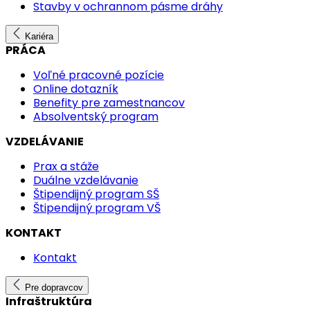
Stavby v ochrannom pásme dráhy
Kariéra
PRÁCA
Voľné pracovné pozície
Online dotazník
Benefity pre zamestnancov
Absolventský program
VZDELÁVANIE
Prax a stáže
Duálne vzdelávanie
Štipendijný program SŠ
Štipendijný program VŠ
KONTAKT
Kontakt
Pre dopravcov
Infraštruktúra