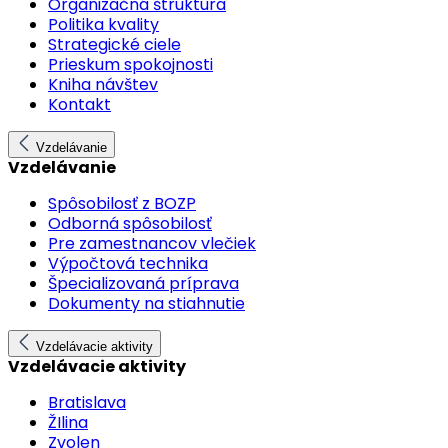
Organizačná štruktúra
Politika kvality
Strategické ciele
Prieskum spokojnosti
Kniha návštev
Kontakt
Vzdelávanie
Vzdelávanie
Spôsobilosť z BOZP
Odborná spôsobilosť
Pre zamestnancov vlečiek
Výpočtová technika
Špecializovaná príprava
Dokumenty na stiahnutie
Vzdelávacie aktivity
Vzdelávacie aktivity
Bratislava
ŽIlina
Zvolen