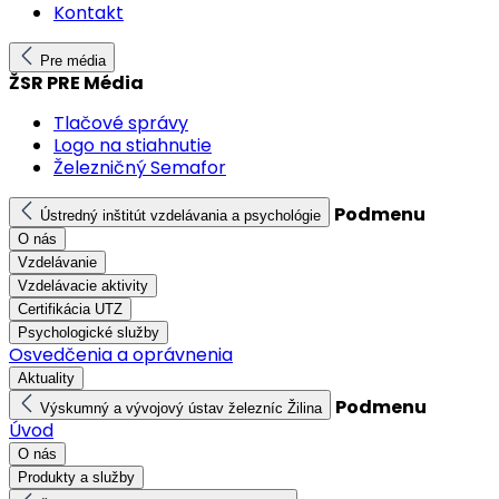
Kontakt
Pre média
ŽSR PRE Média
Tlačové správy
Logo na stiahnutie
Železničný Semafor
Podmenu
Ústredný inštitút vzdelávania a psychológie
O nás
Vzdelávanie
Vzdelávacie aktivity
Certifikácia UTZ
Psychologické služby
Osvedčenia a oprávnenia
Aktuality
Podmenu
Výskumný a vývojový ústav železníc Žilina
Úvod
O nás
Produkty a služby