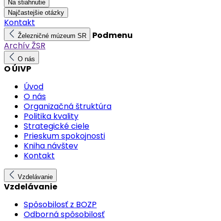
Na stiahnutie
Najčastejšie otázky
Kontakt
Podmenu
Železničné múzeum SR
Archív ŽSR
O nás
O ÚIVP
Úvod
O nás
Organizačná štruktúra
Politika kvality
Strategické ciele
Prieskum spokojnosti
Kniha návštev
Kontakt
Vzdelávanie
Vzdelávanie
Spôsobilosť z BOZP
Odborná spôsobilosť