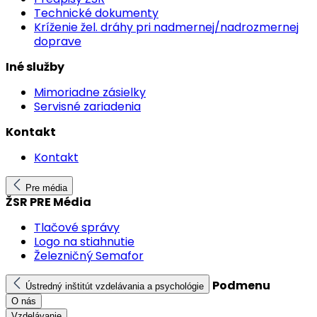
Technické dokumenty
Kríženie žel. dráhy pri nadmernej/nadrozmernej
doprave
Iné služby
Mimoriadne zásielky
Servisné zariadenia
Kontakt
Kontakt
Pre média
ŽSR PRE Média
Tlačové správy
Logo na stiahnutie
Železničný Semafor
Podmenu
Ústredný inštitút vzdelávania a psychológie
O nás
Vzdelávanie