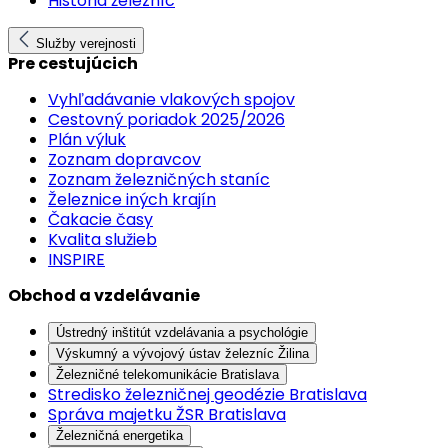
História železníc
Služby verejnosti
Pre cestujúcich
Vyhľadávanie vlakových spojov
Cestovný poriadok 2025/2026
Plán výluk
Zoznam dopravcov
Zoznam železničných staníc
Železnice iných krajín
Čakacie časy
Kvalita služieb
INSPIRE
Obchod a vzdelávanie
Ústredný inštitút vzdelávania a psychológie
Výskumný a vývojový ústav železníc Žilina
Železničné telekomunikácie Bratislava
Stredisko železničnej geodézie Bratislava
Správa majetku ŽSR Bratislava
Železničná energetika