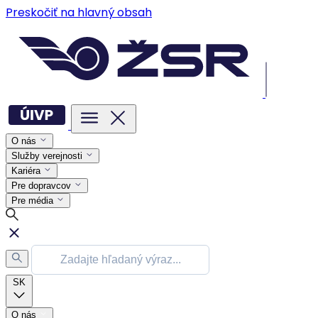
Preskočiť na hlavný obsah
O nás
Služby verejnosti
Kariéra
Pre dopravcov
Pre média
SK
O nás