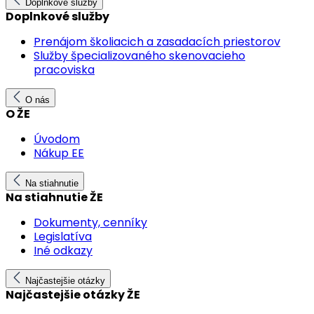
Doplnkové služby
Doplnkové služby
Prenájom školiacich a zasadacích priestorov
Služby špecializovaného skenovacieho
pracoviska
O nás
O ŽE
Úvodom
Nákup EE
Na stiahnutie
Na stiahnutie ŽE
Dokumenty, cenníky
Legislatíva
Iné odkazy
Najčastejšie otázky
Najčastejšie otázky ŽE