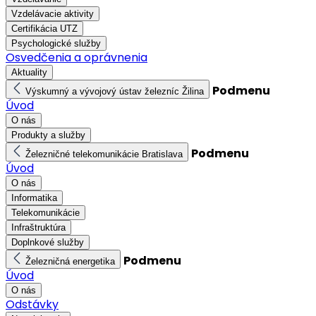
Vzdelávacie aktivity
Certifikácia UTZ
Psychologické služby
Osvedčenia a oprávnenia
Aktuality
Podmenu
Výskumný a vývojový ústav železníc Žilina
Úvod
O nás
Produkty a služby
Podmenu
Železničné telekomunikácie Bratislava
Úvod
O nás
Informatika
Telekomunikácie
Infraštruktúra
Doplnkové služby
Podmenu
Železničná energetika
Úvod
O nás
Odstávky