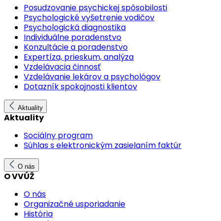
Posudzovanie psychickej spôsobilosti
Psychologické vyšetrenie vodičov
Psychologická diagnostika
Individuálne poradenstvo
Konzultácie a poradenstvo
Expertíza, prieskum, analýza
Vzdelávacia činnosť
Vzdelávanie lekárov a psychológov
Dotazník spokojnosti klientov
Aktuality
Aktuality
Sociálny program
Súhlas s elektronickým zasielaním faktúr
O nás
O VVÚŽ
O nás
Organizačné usporiadanie
História