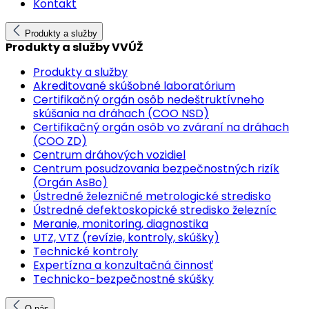
Kontakt
Produkty a služby
Produkty a služby VVÚŽ
Produkty a služby
Akreditované skúšobné laboratórium
Certifikačný orgán osôb nedeštruktívneho
skúšania na dráhach (COO NSD)
Certifikačný orgán osôb vo zváraní na dráhach
(COO ZD)
Centrum dráhových vozidiel
Centrum posudzovania bezpečnostných rizík
(Orgán AsBo)
Ústredné železničné metrologické stredisko
Ústredné defektoskopické stredisko železníc
Meranie, monitoring, diagnostika
UTZ, VTZ (revízie, kontroly, skúšky)
Technické kontroly
Expertízna a konzultačná činnosť
Technicko-bezpečnostné skúšky
O nás