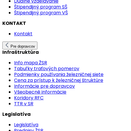
Duálne vzdelávanie
Štipendijný program SŠ
Štipendijný program VŠ
KONTAKT
Kontakt
Pre dopravcov
Infraštruktúra
Info mapa ŽSR
Tabuľky traťových pomerov
Podmienky používania železničnej siete
Cena za prístup k železničnej štruktúre
Informácie pre dopravcov
Všeobecné informácie
Koridory RFC
TTR v SR
Legislatíva
Legislatíva
Predpisy ŽSR