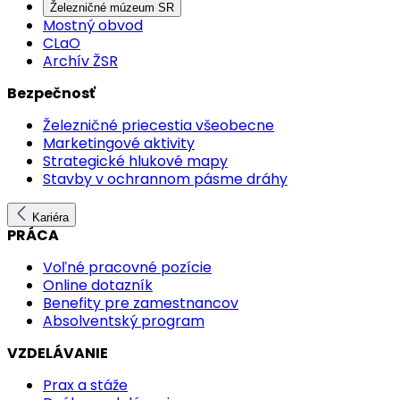
Železničné múzeum SR
Mostný obvod
CLaO
Archív ŽSR
Bezpečnosť
Železničné priecestia všeobecne
Marketingové aktivity
Strategické hlukové mapy
Stavby v ochrannom pásme dráhy
Kariéra
PRÁCA
Voľné pracovné pozície
Online dotazník
Benefity pre zamestnancov
Absolventský program
VZDELÁVANIE
Prax a stáže