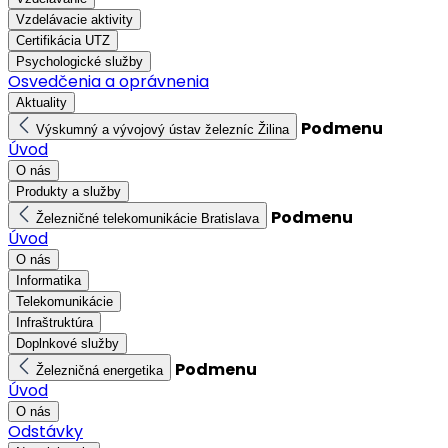
Vzdelávacie aktivity
Certifikácia UTZ
Psychologické služby
Osvedčenia a oprávnenia
Aktuality
Podmenu
Výskumný a vývojový ústav železníc Žilina
Úvod
O nás
Produkty a služby
Podmenu
Železničné telekomunikácie Bratislava
Úvod
O nás
Informatika
Telekomunikácie
Infraštruktúra
Doplnkové služby
Podmenu
Železničná energetika
Úvod
O nás
Odstávky