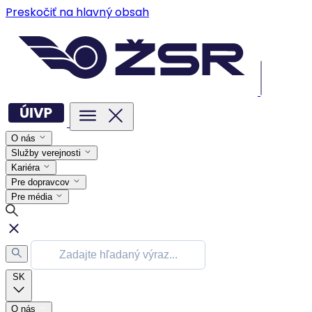
Preskočiť na hlavný obsah
O nás
Služby verejnosti
Kariéra
Pre dopravcov
Pre média
SK
O nás