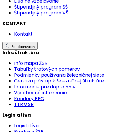
Duálne vzdelávanie
Štipendijný program SŠ
Štipendijný program VŠ
KONTAKT
Kontakt
Pre dopravcov
Infraštruktúra
Info mapa ŽSR
Tabuľky traťových pomerov
Podmienky používania železničnej siete
Cena za prístup k železničnej štruktúre
Informácie pre dopravcov
Všeobecné informácie
Koridory RFC
TTR v SR
Legislatíva
Legislatíva
Predpisy ŽSR