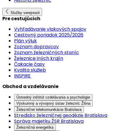
História železníc
Služby verejnosti
Pre cestujúcich
Vyhľadávanie vlakových spojov
Cestovný poriadok 2025/2026
Plán výluk
Zoznam dopravcov
Zoznam železničných staníc
Železnice iných krajín
Čakacie časy
Kvalita služieb
INSPIRE
Obchod a vzdelávanie
Ústredný inštitút vzdelávania a psychológie
Výskumný a vývojový ústav železníc Žilina
Železničné telekomunikácie Bratislava
Stredisko železničnej geodézie Bratislava
Správa majetku ŽSR Bratislava
Železničná energetika