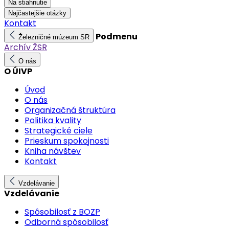
Na stiahnutie
Najčastejšie otázky
Kontakt
Podmenu
Železničné múzeum SR
Archív ŽSR
O nás
O ÚIVP
Úvod
O nás
Organizačná štruktúra
Politika kvality
Strategické ciele
Prieskum spokojnosti
Kniha návštev
Kontakt
Vzdelávanie
Vzdelávanie
Spôsobilosť z BOZP
Odborná spôsobilosť