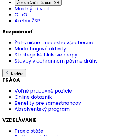
Železničné múzeum SR
Mostný obvod
CLaO
Archív ŽSR
Bezpečnosť
Železničné priecestia všeobecne
Marketingové aktivity
Strategické hlukové mapy
Stavby v ochrannom pásme dráhy
Kariéra
PRÁCA
Voľné pracovné pozície
Online dotazník
Benefity pre zamestnancov
Absolventský program
VZDELÁVANIE
Prax a stáže