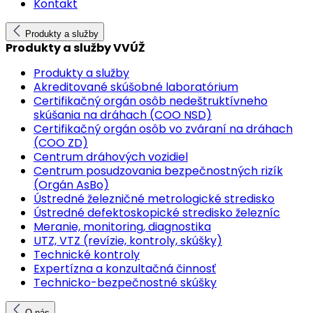
Kontakt
Produkty a služby
Produkty a služby VVÚŽ
Produkty a služby
Akreditované skúšobné laboratórium
Certifikačný orgán osôb nedeštruktívneho
skúšania na dráhach (COO NSD)
Certifikačný orgán osôb vo zváraní na dráhach
(COO ZD)
Centrum dráhových vozidiel
Centrum posudzovania bezpečnostných rizík
(Orgán AsBo)
Ústredné železničné metrologické stredisko
Ústredné defektoskopické stredisko železníc
Meranie, monitoring, diagnostika
UTZ, VTZ (revízie, kontroly, skúšky)
Technické kontroly
Expertízna a konzultačná činnosť
Technicko-bezpečnostné skúšky
O nás