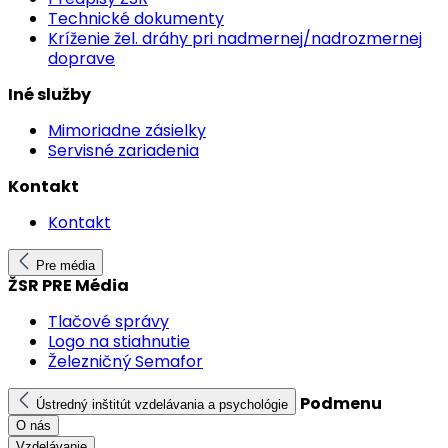
Technické dokumenty
Kríženie žel. dráhy pri nadmernej/nadrozmernej
doprave
Iné služby
Mimoriadne zásielky
Servisné zariadenia
Kontakt
Kontakt
Pre média
ŽSR PRE Média
Tlačové správy
Logo na stiahnutie
Železničný Semafor
Podmenu
Ústredný inštitút vzdelávania a psychológie
O nás
Vzdelávanie