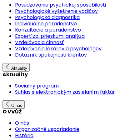
Posudzovanie psychickej spôsobilosti
Psychologické vyšetrenie vodičov
Psychologická diagnostika
Individuálne poradenstvo
Konzultácie a poradenstvo
Expertíza, prieskum, analýza
Vzdelávacia činnosť
Vzdelávanie lekárov a psychológov
Dotazník spokojnosti klientov
Aktuality
Aktuality
Sociálny program
Súhlas s elektronickým zasielaním faktúr
O nás
O VVÚŽ
O nás
Organizačné usporiadanie
História