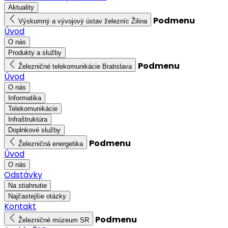
Aktuality
Podmenu
Výskumný a vývojový ústav železníc Žilina
Úvod
O nás
Produkty a služby
Podmenu
Železničné telekomunikácie Bratislava
Úvod
O nás
Informatika
Telekomunikácie
Infraštruktúra
Doplnkové služby
Podmenu
Železničná energetika
Úvod
O nás
Odstávky
Na stiahnutie
Najčastejšie otázky
Kontakt
Podmenu
Železničné múzeum SR