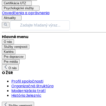
Certifikácia UTZ
Psychologické služby
Osvedčenia a oprávnenia
Aktuality
Hlavné menu
O nás
Služby verejnosti
Kariéra
Pre dopravcov
Pre média
O nás
O ŽSR
Profil spoločnosti
Organizačná štruktúra
Modernizácia tratí
História železníc
Služby verejnosti