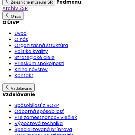
Podmenu
Železničné múzeum SR
Archív ŽSR
O nás
O ÚIVP
Úvod
O nás
Organizačná štruktúra
Politika kvality
Strategické ciele
Prieskum spokojnosti
Kniha návštev
Kontakt
Vzdelávanie
Vzdelávanie
Spôsobilosť z BOZP
Odborná spôsobilosť
Pre zamestnancov vlečiek
Výpočtová technika
Špecializovaná príprava