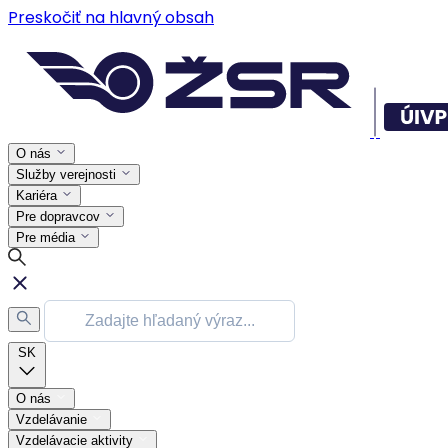
Preskočiť na hlavný obsah
O nás
Služby verejnosti
Kariéra
Pre dopravcov
Pre média
SK
O nás
Vzdelávanie
Vzdelávacie aktivity