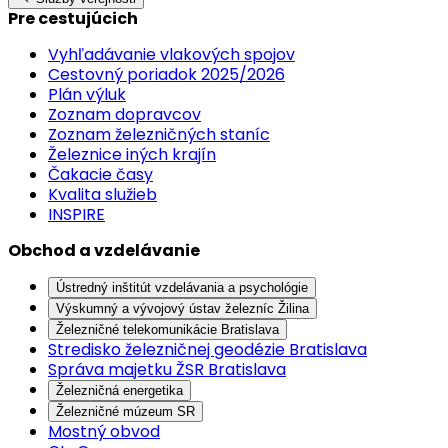
Pre cestujúcich
Vyhľadávanie vlakových spojov
Cestovný poriadok 2025/2026
Plán výluk
Zoznam dopravcov
Zoznam železničných staníc
Železnice iných krajín
Čakacie časy
Kvalita služieb
INSPIRE
Obchod a vzdelávanie
Ústredný inštitút vzdelávania a psychológie
Výskumný a vývojový ústav železníc Žilina
Železničné telekomunikácie Bratislava
Stredisko železničnej geodézie Bratislava
Správa majetku ŽSR Bratislava
Železničná energetika
Železničné múzeum SR
Mostný obvod