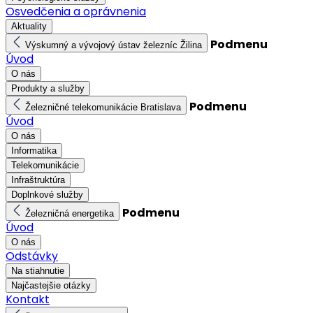
Osvedčenia a oprávnenia
Aktuality
Podmenu
Výskumný a vývojový ústav železníc Žilina
Úvod
O nás
Produkty a služby
Podmenu
Železničné telekomunikácie Bratislava
Úvod
O nás
Informatika
Telekomunikácie
Infraštruktúra
Doplnkové služby
Podmenu
Železničná energetika
Úvod
O nás
Odstávky
Na stiahnutie
Najčastejšie otázky
Kontakt