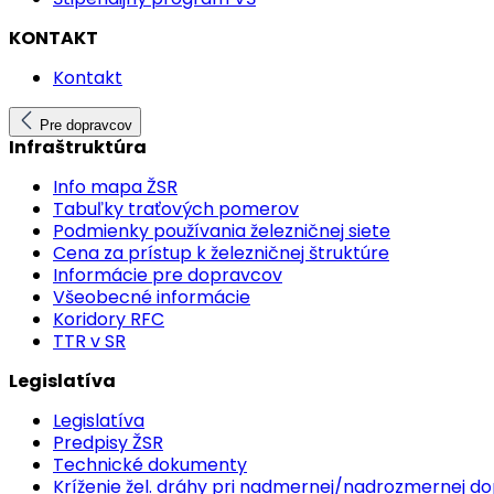
KONTAKT
Kontakt
Pre dopravcov
Infraštruktúra
Info mapa ŽSR
Tabuľky traťových pomerov
Podmienky používania železničnej siete
Cena za prístup k železničnej štruktúre
Informácie pre dopravcov
Všeobecné informácie
Koridory RFC
TTR v SR
Legislatíva
Legislatíva
Predpisy ŽSR
Technické dokumenty
Kríženie žel. dráhy pri nadmernej/nadrozmernej d