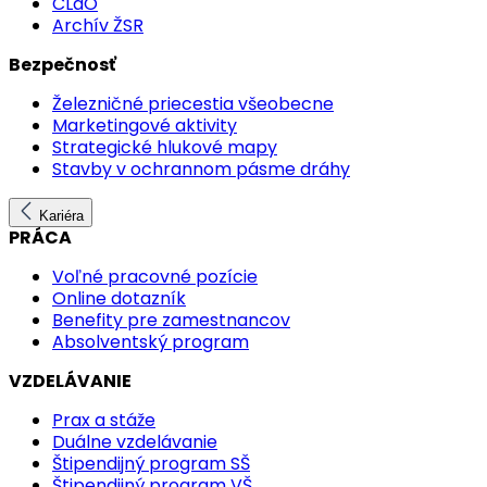
CLaO
Archív ŽSR
Bezpečnosť
Železničné priecestia všeobecne
Marketingové aktivity
Strategické hlukové mapy
Stavby v ochrannom pásme dráhy
Kariéra
PRÁCA
Voľné pracovné pozície
Online dotazník
Benefity pre zamestnancov
Absolventský program
VZDELÁVANIE
Prax a stáže
Duálne vzdelávanie
Štipendijný program SŠ
Štipendijný program VŠ