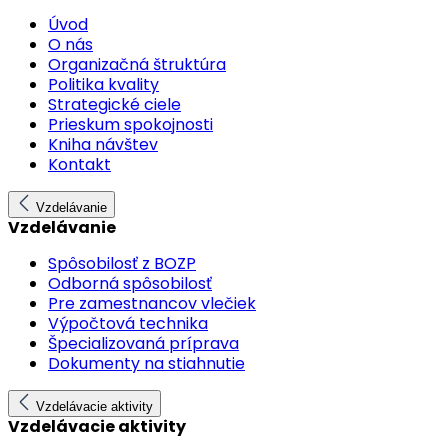
Úvod
O nás
Organizačná štruktúra
Politika kvality
Strategické ciele
Prieskum spokojnosti
Kniha návštev
Kontakt
Vzdelávanie
Vzdelávanie
Spôsobilosť z BOZP
Odborná spôsobilosť
Pre zamestnancov vlečiek
Výpočtová technika
Špecializovaná príprava
Dokumenty na stiahnutie
Vzdelávacie aktivity
Vzdelávacie aktivity