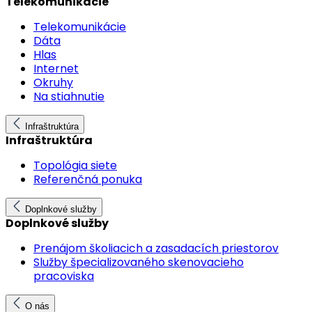
Telekomunikácie
Telekomunikácie
Dáta
Hlas
Internet
Okruhy
Na stiahnutie
Infraštruktúra
Infraštruktúra
Topológia siete
Referenčná ponuka
Doplnkové služby
Doplnkové služby
Prenájom školiacich a zasadacích priestorov
Služby špecializovaného skenovacieho
pracoviska
O nás