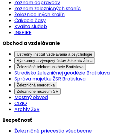
Zoznam dopravcov
Zoznam železničných staníc
Železnice iných krajín
Čakacie časy
Kvalita služieb
INSPIRE
Obchod a vzdelávanie
Ústredný inštitút vzdelávania a psychológie
Výskumný a vývojový ústav železníc Žilina
Železničné telekomunikácie Bratislava
Stredisko železničnej geodézie Bratislava
Správa majetku ŽSR Bratislava
Železničná energetika
Železničné múzeum SR
Mostný obvod
CLaO
Archív ŽSR
Bezpečnosť
Železničné priecestia všeobecne