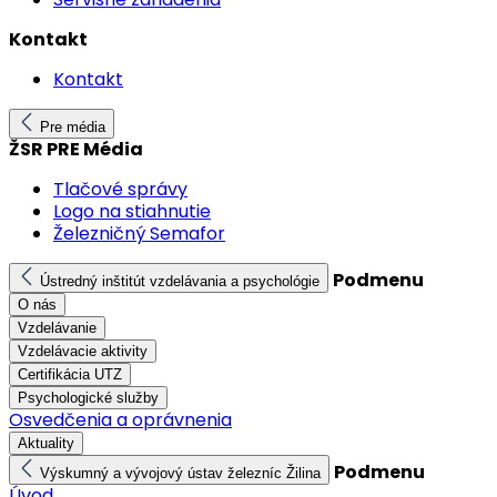
Kontakt
Kontakt
Pre média
ŽSR PRE Média
Tlačové správy
Logo na stiahnutie
Železničný Semafor
Podmenu
Ústredný inštitút vzdelávania a psychológie
O nás
Vzdelávanie
Vzdelávacie aktivity
Certifikácia UTZ
Psychologické služby
Osvedčenia a oprávnenia
Aktuality
Podmenu
Výskumný a vývojový ústav železníc Žilina
Úvod