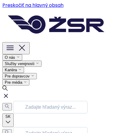
Preskočiť na hlavný obsah
O nás
Služby verejnosti
Kariéra
Pre dopravcov
Pre média
SK