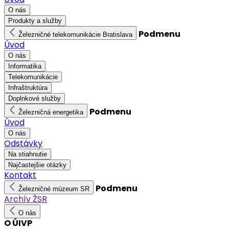
O nás
Produkty a služby
Podmenu
Železničné telekomunikácie Bratislava
Úvod
O nás
Informatika
Telekomunikácie
Infraštruktúra
Doplnkové služby
Podmenu
Železničná energetika
Úvod
O nás
Odstávky
Na stiahnutie
Najčastejšie otázky
Kontakt
Podmenu
Železničné múzeum SR
Archív ŽSR
O nás
O ÚIVP