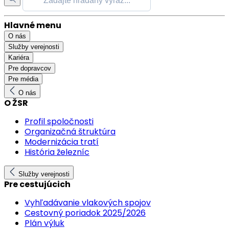
Hlavné menu
O nás
Služby verejnosti
Kariéra
Pre dopravcov
Pre média
O nás
O ŽSR
Profil spoločnosti
Organizačná štruktúra
Modernizácia tratí
História železníc
Služby verejnosti
Pre cestujúcich
Vyhľadávanie vlakových spojov
Cestovný poriadok 2025/2026
Plán výluk