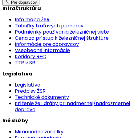
Pre dopravcov
Infraštruktúra
Info mapa ŽSR
Tabuľky traťových pomerov
Podmienky používania železničnej siete
Cena za prístup k železničnej štruktúre
Informácie pre dopravcov
Všeobecné informácie
Koridory RFC
TTR v SR
Legislatíva
Legislatíva
Predpisy ŽSR
Technické dokumenty
Kríženie žel. dráhy pri nadmernej/nadrozmernej
doprave
Iné služby
Mimoriadne zásielky
Servisné zariadenia