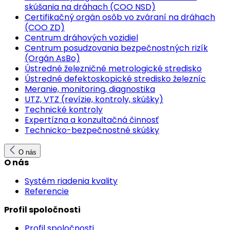
skúšania na dráhach (COO NSD)
Certifikačný orgán osôb vo zváraní na dráhach
(COO ZD)
Centrum dráhových vozidiel
Centrum posudzovania bezpečnostných rizík
(Orgán AsBo)
Ústredné železničné metrologické stredisko
Ústredné defektoskopické stredisko železníc
Meranie, monitoring, diagnostika
UTZ, VTZ (revízie, kontroly, skúšky)
Technické kontroly
Expertízna a konzultačná činnosť
Technicko-bezpečnostné skúšky
O nás
O nás
Systém riadenia kvality
Referencie
Profil spoločnosti
Profil spoločnosti