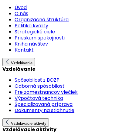
Úvod
O nás
Organizačná štruktúra
Politika kvality
Strategické ciele
Prieskum spokojnosti
Kniha návštev
Kontakt
Vzdelávanie
Vzdelávanie
Spôsobilosť z BOZP
Odborná spôsobilosť
Pre zamestnancov vlečiek
Výpočtová technika
Špecializovaná príprava
Dokumenty na stiahnutie
Vzdelávacie aktivity
Vzdelávacie aktivity