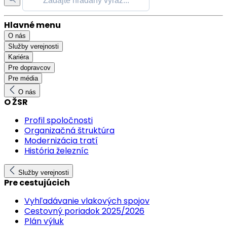
Hlavné menu
O nás
Služby verejnosti
Kariéra
Pre dopravcov
Pre média
O nás
O ŽSR
Profil spoločnosti
Organizačná štruktúra
Modernizácia tratí
História železníc
Služby verejnosti
Pre cestujúcich
Vyhľadávanie vlakových spojov
Cestovný poriadok 2025/2026
Plán výluk