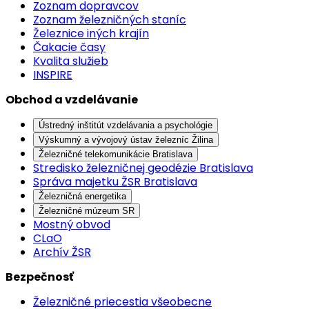
Zoznam dopravcov
Zoznam železničných staníc
Železnice iných krajín
Čakacie časy
Kvalita služieb
INSPIRE
Obchod a vzdelávanie
Ústredný inštitút vzdelávania a psychológie
Výskumný a vývojový ústav železníc Žilina
Železničné telekomunikácie Bratislava
Stredisko železničnej geodézie Bratislava
Správa majetku ŽSR Bratislava
Železničná energetika
Železničné múzeum SR
Mostný obvod
CLaO
Archív ŽSR
Bezpečnosť
Železničné priecestia všeobecne