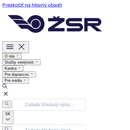
Preskočiť na hlavný obsah
O nás
Služby verejnosti
Kariéra
Pre dopravcov
Pre média
SK