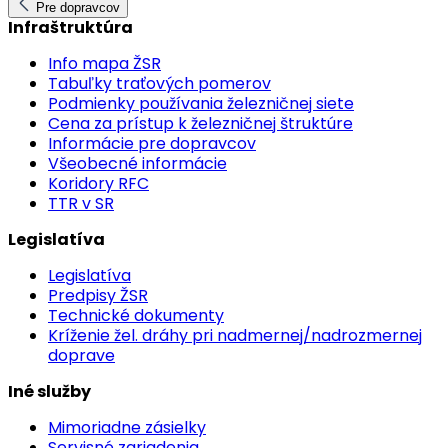
Pre dopravcov
Infraštruktúra
Info mapa ŽSR
Tabuľky traťových pomerov
Podmienky používania železničnej siete
Cena za prístup k železničnej štruktúre
Informácie pre dopravcov
Všeobecné informácie
Koridory RFC
TTR v SR
Legislatíva
Legislatíva
Predpisy ŽSR
Technické dokumenty
Kríženie žel. dráhy pri nadmernej/nadrozmernej
doprave
Iné služby
Mimoriadne zásielky
Servisné zariadenia