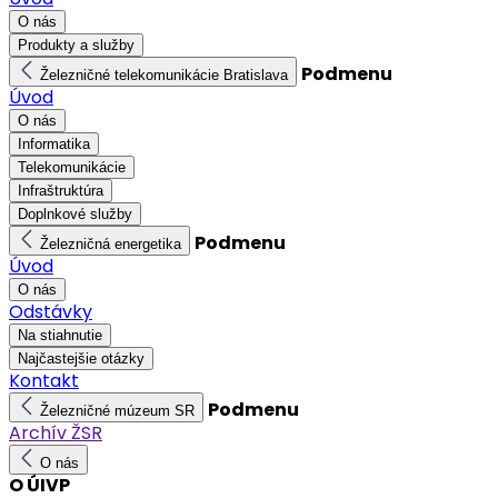
O nás
Produkty a služby
Podmenu
Železničné telekomunikácie Bratislava
Úvod
O nás
Informatika
Telekomunikácie
Infraštruktúra
Doplnkové služby
Podmenu
Železničná energetika
Úvod
O nás
Odstávky
Na stiahnutie
Najčastejšie otázky
Kontakt
Podmenu
Železničné múzeum SR
Archív ŽSR
O nás
O ÚIVP