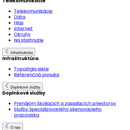
Telekomunikácie
Telekomunikácie
Dáta
Hlas
Internet
Okruhy
Na stiahnutie
Infraštruktúra
Infraštruktúra
Topológia siete
Referenčná ponuka
Doplnkové služby
Doplnkové služby
Prenájom školiacich a zasadacích priestorov
Služby špecializovaného skenovacieho
pracoviska
O nás