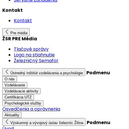
Kontakt
Kontakt
Pre média
ŽSR PRE Média
Tlačové správy
Logo na stiahnutie
Železničný Semafor
Podmenu
Ústredný inštitút vzdelávania a psychológie
O nás
Vzdelávanie
Vzdelávacie aktivity
Certifikácia UTZ
Psychologické služby
Osvedčenia a oprávnenia
Aktuality
Podmenu
Výskumný a vývojový ústav železníc Žilina
Úvod