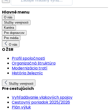
Hlavné menu
O nás
Služby verejnosti
Kariéra
Pre dopravcov
Pre média
O nás
O ŽSR
Profil spoločnosti
Organizačná štruktúra
Modernizácia tratí
História železníc
Služby verejnosti
Pre cestujúcich
Vyhľadávanie vlakových spojov
Cestovný poriadok 2025/2026
Plán výluk