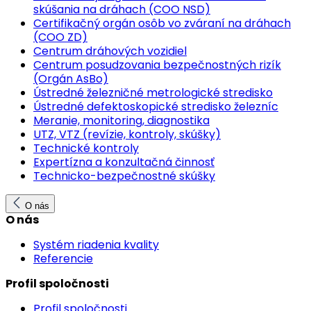
skúšania na dráhach (COO NSD)
Certifikačný orgán osôb vo zváraní na dráhach
(COO ZD)
Centrum dráhových vozidiel
Centrum posudzovania bezpečnostných rizík
(Orgán AsBo)
Ústredné železničné metrologické stredisko
Ústredné defektoskopické stredisko železníc
Meranie, monitoring, diagnostika
UTZ, VTZ (revízie, kontroly, skúšky)
Technické kontroly
Expertízna a konzultačná činnosť
Technicko-bezpečnostné skúšky
O nás
O nás
Systém riadenia kvality
Referencie
Profil spoločnosti
Profil spoločnosti