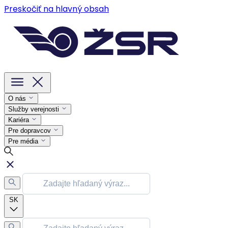
Preskočiť na hlavný obsah
O nás
Služby verejnosti
Kariéra
Pre dopravcov
Pre média
SK