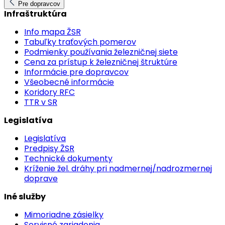
Pre dopravcov
Infraštruktúra
Info mapa ŽSR
Tabuľky traťových pomerov
Podmienky používania železničnej siete
Cena za prístup k železničnej štruktúre
Informácie pre dopravcov
Všeobecné informácie
Koridory RFC
TTR v SR
Legislatíva
Legislatíva
Predpisy ŽSR
Technické dokumenty
Kríženie žel. dráhy pri nadmernej/nadrozmernej
doprave
Iné služby
Mimoriadne zásielky
Servisné zariadenia