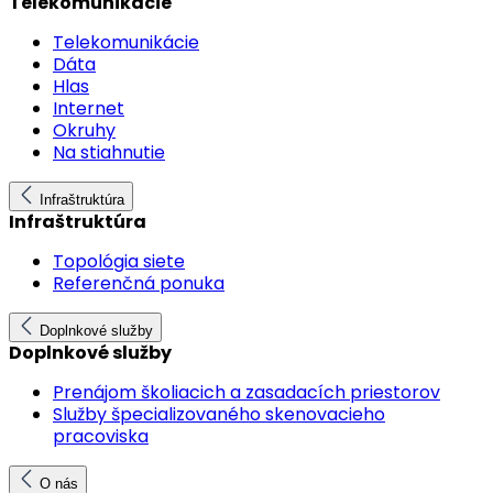
Telekomunikácie
Telekomunikácie
Dáta
Hlas
Internet
Okruhy
Na stiahnutie
Infraštruktúra
Infraštruktúra
Topológia siete
Referenčná ponuka
Doplnkové služby
Doplnkové služby
Prenájom školiacich a zasadacích priestorov
Služby špecializovaného skenovacieho
pracoviska
O nás