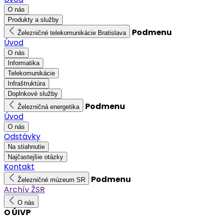
O nás
Produkty a služby
Podmenu
Železničné telekomunikácie Bratislava
Úvod
O nás
Informatika
Telekomunikácie
Infraštruktúra
Doplnkové služby
Podmenu
Železničná energetika
Úvod
O nás
Odstávky
Na stiahnutie
Najčastejšie otázky
Kontakt
Podmenu
Železničné múzeum SR
Archív ŽSR
O nás
O ÚIVP