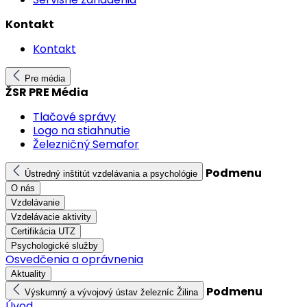
Kontakt
Kontakt
Pre média
ŽSR PRE Média
Tlačové správy
Logo na stiahnutie
Železničný Semafor
Podmenu
Ústredný inštitút vzdelávania a psychológie
O nás
Vzdelávanie
Vzdelávacie aktivity
Certifikácia UTZ
Psychologické služby
Osvedčenia a oprávnenia
Aktuality
Podmenu
Výskumný a vývojový ústav železníc Žilina
Úvod