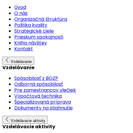
Úvod
O nás
Organizačná štruktúra
Politika kvality
Strategické ciele
Prieskum spokojnosti
Kniha návštev
Kontakt
Vzdelávanie
Vzdelávanie
Spôsobilosť z BOZP
Odborná spôsobilosť
Pre zamestnancov vlečiek
Výpočtová technika
Špecializovaná príprava
Dokumenty na stiahnutie
Vzdelávacie aktivity
Vzdelávacie aktivity