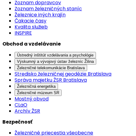
Zoznam dopravcov
Zoznam železničných staníc
Železnice iných krajín
Čakacie časy
Kvalita služieb
INSPIRE
Obchod a vzdelávanie
Ústredný inštitút vzdelávania a psychológie
Výskumný a vývojový ústav železníc Žilina
Železničné telekomunikácie Bratislava
Stredisko železničnej geodézie Bratislava
Správa majetku ŽSR Bratislava
Železničná energetika
Železničné múzeum SR
Mostný obvod
CLaO
Archív ŽSR
Bezpečnosť
Železničné priecestia všeobecne