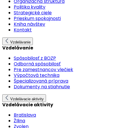
Organizačná štruktúra
Politika kvality
Strategické ciele
Prieskum spokojnosti
Kniha návštev
Kontakt
Vzdelávanie
Vzdelávanie
Spôsobilosť z BOZP
Odborná spôsobilosť
Pre zamestnancov vlečiek
Výpočtová technika
Špecializovaná príprava
Dokumenty na stiahnutie
Vzdelávacie aktivity
Vzdelávacie aktivity
Bratislava
ŽIlina
Zvolen