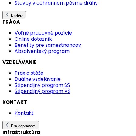
Stavby v ochrannom pásme dráhy
Kariéra
PRÁCA
Voľné pracovné pozície
Online dotazník
Benefity pre zamestnancov
Absolventský program
VZDELÁVANIE
Prax a stáže
Duálne vzdelávanie
Štipendijný program SŠ
Štipendijný program VŠ
KONTAKT
Kontakt
Pre dopravcov
Infraštruktúra