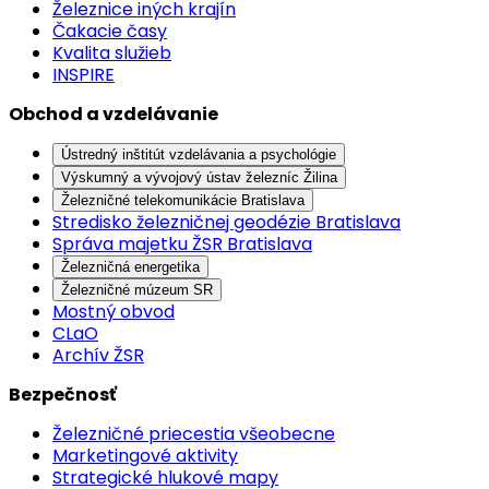
Železnice iných krajín
Čakacie časy
Kvalita služieb
INSPIRE
Obchod a vzdelávanie
Ústredný inštitút vzdelávania a psychológie
Výskumný a vývojový ústav železníc Žilina
Železničné telekomunikácie Bratislava
Stredisko železničnej geodézie Bratislava
Správa majetku ŽSR Bratislava
Železničná energetika
Železničné múzeum SR
Mostný obvod
CLaO
Archív ŽSR
Bezpečnosť
Železničné priecestia všeobecne
Marketingové aktivity
Strategické hlukové mapy