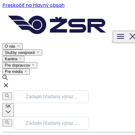
Preskočiť na hlavný obsah
O nás
Služby verejnosti
Kariéra
Pre dopravcov
Pre média
SK