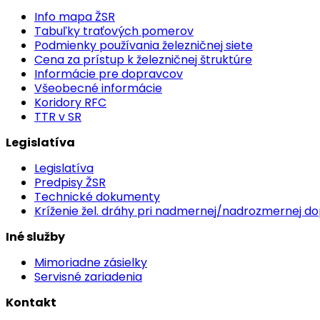
Info mapa ŽSR
Tabuľky traťových pomerov
Podmienky používania železničnej siete
Cena za prístup k železničnej štruktúre
Informácie pre dopravcov
Všeobecné informácie
Koridory RFC
TTR v SR
Legislatíva
Legislatíva
Predpisy ŽSR
Technické dokumenty
Kríženie žel. dráhy pri nadmernej/nadrozmernej d
Iné služby
Mimoriadne zásielky
Servisné zariadenia
Kontakt