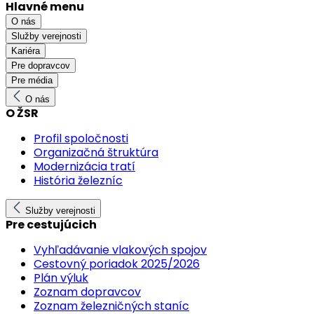
Hlavné menu
O nás
Služby verejnosti
Kariéra
Pre dopravcov
Pre média
O nás
O ŽSR
Profil spoločnosti
Organizačná štruktúra
Modernizácia tratí
História železníc
Služby verejnosti
Pre cestujúcich
Vyhľadávanie vlakových spojov
Cestovný poriadok 2025/2026
Plán výluk
Zoznam dopravcov
Zoznam železničných staníc