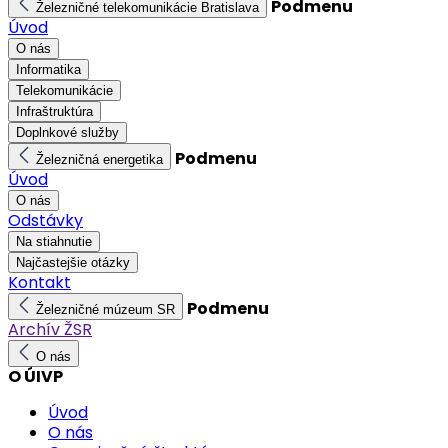
Podmenu
Železničné telekomunikácie Bratislava
Úvod
O nás
Informatika
Telekomunikácie
Infraštruktúra
Doplnkové služby
Podmenu
Železničná energetika
Úvod
O nás
Odstávky
Na stiahnutie
Najčastejšie otázky
Kontakt
Podmenu
Železničné múzeum SR
Archív ŽSR
O nás
O ÚIVP
Úvod
O nás