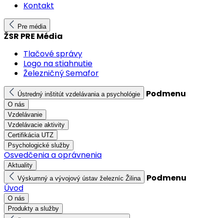
Kontakt
Pre média
ŽSR PRE Média
Tlačové správy
Logo na stiahnutie
Železničný Semafor
Podmenu
Ústredný inštitút vzdelávania a psychológie
O nás
Vzdelávanie
Vzdelávacie aktivity
Certifikácia UTZ
Psychologické služby
Osvedčenia a oprávnenia
Aktuality
Podmenu
Výskumný a vývojový ústav železníc Žilina
Úvod
O nás
Produkty a služby