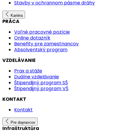
Stavby v ochrannom pásme dráhy
Kariéra
PRÁCA
Voľné pracovné pozície
Online dotazník
Benefity pre zamestnancov
Absolventský program
VZDELÁVANIE
Prax a stáže
Duálne vzdelávanie
Štipendijný program SŠ
Štipendijný program VŠ
KONTAKT
Kontakt
Pre dopravcov
Infraštruktúra