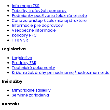
Info mapa ŽSR
Tabuľky traťových pomerov
Podmienky používania železničnej siete
Cena za prístup k železničnej štruktúre
Informácie pre dopravcov
Všeobecné informácie
Koridory RFC
TTR v SR
Legislatíva
Legislatíva
Predpisy ŽSR
Technické dokumenty
Kríženie žel. dráhy pri nadmernej/nadrozmernej d
Iné služby
Mimoriadne zásielky
Servisné zariadenia
Kontakt