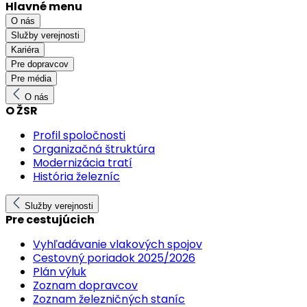
Hlavné menu
O nás
Služby verejnosti
Kariéra
Pre dopravcov
Pre média
O nás
O ŽSR
Profil spoločnosti
Organizačná štruktúra
Modernizácia tratí
História železníc
Služby verejnosti
Pre cestujúcich
Vyhľadávanie vlakových spojov
Cestovný poriadok 2025/2026
Plán výluk
Zoznam dopravcov
Zoznam železničných staníc