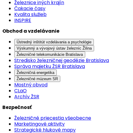
Železnice iných krajín
Čakacie časy
Kvalita služieb
INSPIRE
Obchod a vzdelávanie
Ústredný inštitút vzdelávania a psychológie
Výskumný a vývojový ústav železníc Žilina
Železničné telekomunikácie Bratislava
Stredisko železničnej geodézie Bratislava
Správa majetku ŽSR Bratislava
Železničná energetika
Železničné múzeum SR
Mostný obvod
CLaO
Archív ŽSR
Bezpečnosť
Železničné priecestia všeobecne
Marketingové aktivity
Strategické hlukové mapy