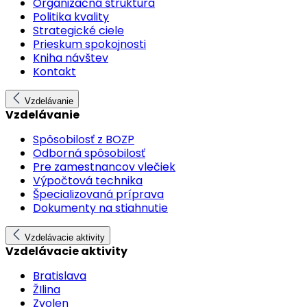
Organizačná štruktúra
Politika kvality
Strategické ciele
Prieskum spokojnosti
Kniha návštev
Kontakt
Vzdelávanie
Vzdelávanie
Spôsobilosť z BOZP
Odborná spôsobilosť
Pre zamestnancov vlečiek
Výpočtová technika
Špecializovaná príprava
Dokumenty na stiahnutie
Vzdelávacie aktivity
Vzdelávacie aktivity
Bratislava
ŽIlina
Zvolen