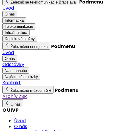
Podmenu
Železničné telekomunikácie Bratislava
Úvod
O nás
Informatika
Telekomunikácie
Infraštruktúra
Doplnkové služby
Podmenu
Železničná energetika
Úvod
O nás
Odstávky
Na stiahnutie
Najčastejšie otázky
Kontakt
Podmenu
Železničné múzeum SR
Archív ŽSR
O nás
O ÚIVP
Úvod
O nás