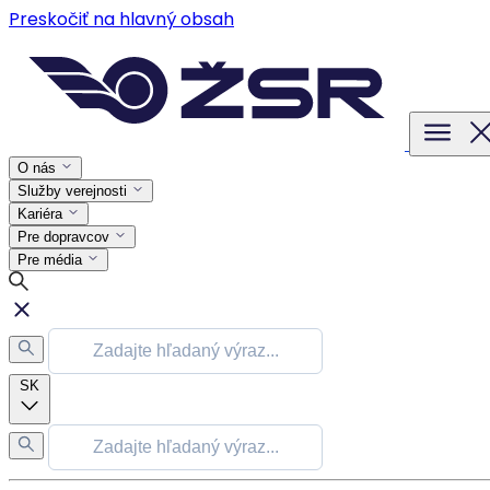
Preskočiť na hlavný obsah
O nás
Služby verejnosti
Kariéra
Pre dopravcov
Pre média
SK