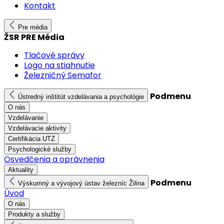
Kontakt
Pre média
ŽSR PRE Média
Tlačové správy
Logo na stiahnutie
Železničný Semafor
Podmenu
Ústredný inštitút vzdelávania a psychológie
O nás
Vzdelávanie
Vzdelávacie aktivity
Certifikácia UTZ
Psychologické služby
Osvedčenia a oprávnenia
Aktuality
Podmenu
Výskumný a vývojový ústav železníc Žilina
Úvod
O nás
Produkty a služby