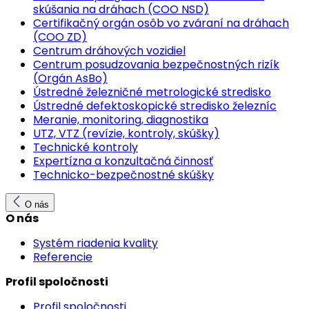
skúšania na dráhach (COO NSD)
Certifikačný orgán osôb vo zváraní na dráhach
(COO ZD)
Centrum dráhových vozidiel
Centrum posudzovania bezpečnostných rizík
(Orgán AsBo)
Ústredné železničné metrologické stredisko
Ústredné defektoskopické stredisko železníc
Meranie, monitoring, diagnostika
UTZ, VTZ (revízie, kontroly, skúšky)
Technické kontroly
Expertízna a konzultačná činnosť
Technicko-bezpečnostné skúšky
O nás
O nás
Systém riadenia kvality
Referencie
Profil spoločnosti
Profil spoločnosti