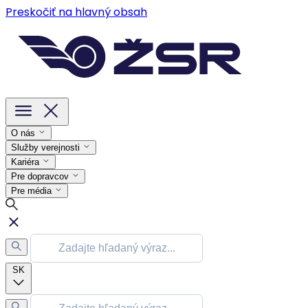
Preskočiť na hlavný obsah
O nás
Služby verejnosti
Kariéra
Pre dopravcov
Pre média
SK