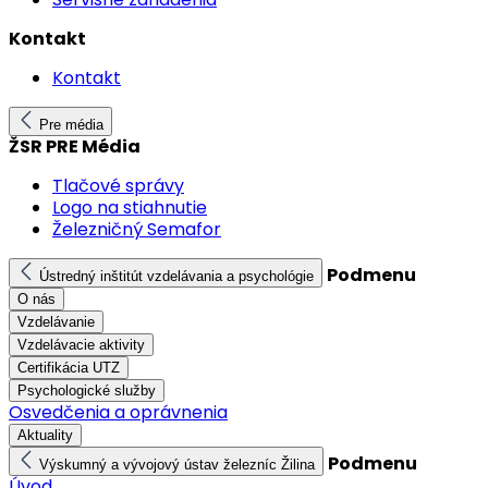
Kontakt
Kontakt
Pre média
ŽSR PRE Média
Tlačové správy
Logo na stiahnutie
Železničný Semafor
Podmenu
Ústredný inštitút vzdelávania a psychológie
O nás
Vzdelávanie
Vzdelávacie aktivity
Certifikácia UTZ
Psychologické služby
Osvedčenia a oprávnenia
Aktuality
Podmenu
Výskumný a vývojový ústav železníc Žilina
Úvod