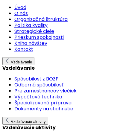
Úvod
O nás
Organizačná štruktúra
Politika kvality
Strategické ciele
Prieskum spokojnosti
Kniha návštev
Kontakt
Vzdelávanie
Vzdelávanie
Spôsobilosť z BOZP
Odborná spôsobilosť
Pre zamestnancov vlečiek
Výpočtová technika
Špecializovaná príprava
Dokumenty na stiahnutie
Vzdelávacie aktivity
Vzdelávacie aktivity