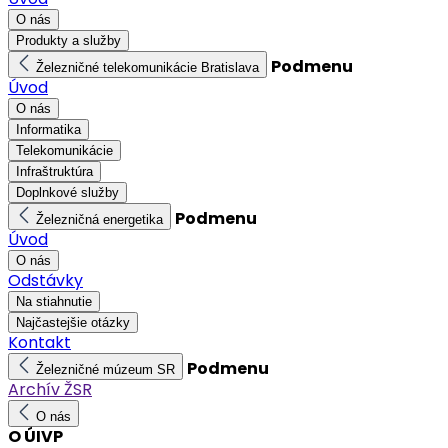
O nás
Produkty a služby
Podmenu
Železničné telekomunikácie Bratislava
Úvod
O nás
Informatika
Telekomunikácie
Infraštruktúra
Doplnkové služby
Podmenu
Železničná energetika
Úvod
O nás
Odstávky
Na stiahnutie
Najčastejšie otázky
Kontakt
Podmenu
Železničné múzeum SR
Archív ŽSR
O nás
O ÚIVP