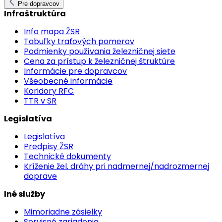
Pre dopravcov
Infraštruktúra
Info mapa ŽSR
Tabuľky traťových pomerov
Podmienky používania železničnej siete
Cena za prístup k železničnej štruktúre
Informácie pre dopravcov
Všeobecné informácie
Koridory RFC
TTR v SR
Legislatíva
Legislatíva
Predpisy ŽSR
Technické dokumenty
Kríženie žel. dráhy pri nadmernej/nadrozmernej
doprave
Iné služby
Mimoriadne zásielky
Servisné zariadenia