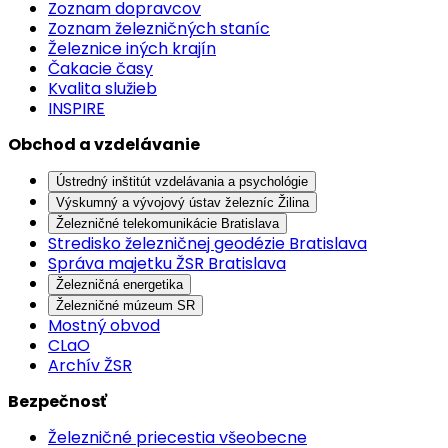
Zoznam dopravcov
Zoznam železničných staníc
Železnice iných krajín
Čakacie časy
Kvalita služieb
INSPIRE
Obchod a vzdelávanie
Ústredný inštitút vzdelávania a psychológie
Výskumný a vývojový ústav železníc Žilina
Železničné telekomunikácie Bratislava
Stredisko železničnej geodézie Bratislava
Správa majetku ŽSR Bratislava
Železničná energetika
Železničné múzeum SR
Mostný obvod
CLaO
Archív ŽSR
Bezpečnosť
Železničné priecestia všeobecne