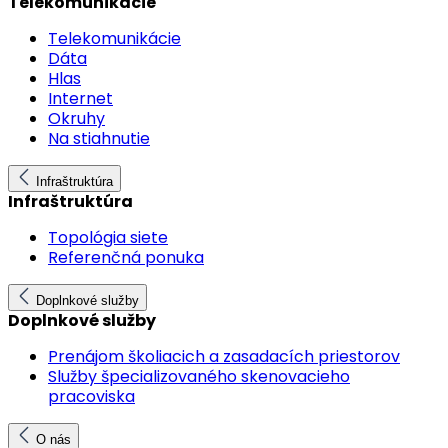
Telekomunikácie
Telekomunikácie
Dáta
Hlas
Internet
Okruhy
Na stiahnutie
Infraštruktúra
Infraštruktúra
Topológia siete
Referenčná ponuka
Doplnkové služby
Doplnkové služby
Prenájom školiacich a zasadacích priestorov
Služby špecializovaného skenovacieho
pracoviska
O nás