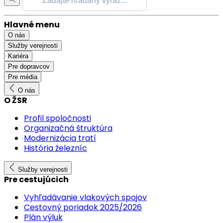
Hlavné menu
O nás
Služby verejnosti
Kariéra
Pre dopravcov
Pre média
O nás
O ŽSR
Profil spoločnosti
Organizačná štruktúra
Modernizácia tratí
História železníc
Služby verejnosti
Pre cestujúcich
Vyhľadávanie vlakových spojov
Cestovný poriadok 2025/2026
Plán výluk