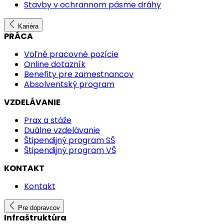
Stavby v ochrannom pásme dráhy
Kariéra
PRÁCA
Voľné pracovné pozície
Online dotazník
Benefity pre zamestnancov
Absolventský program
VZDELÁVANIE
Prax a stáže
Duálne vzdelávanie
Štipendijný program SŠ
Štipendijný program VŠ
KONTAKT
Kontakt
Pre dopravcov
Infraštruktúra