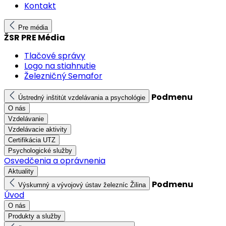
Kontakt
Pre média
ŽSR PRE Média
Tlačové správy
Logo na stiahnutie
Železničný Semafor
Podmenu
Ústredný inštitút vzdelávania a psychológie
O nás
Vzdelávanie
Vzdelávacie aktivity
Certifikácia UTZ
Psychologické služby
Osvedčenia a oprávnenia
Aktuality
Podmenu
Výskumný a vývojový ústav železníc Žilina
Úvod
O nás
Produkty a služby