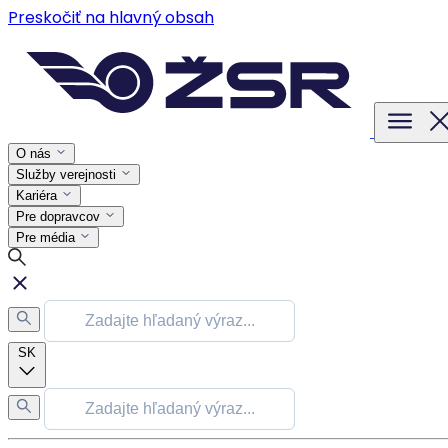
Preskočiť na hlavný obsah
O nás
Služby verejnosti
Kariéra
Pre dopravcov
Pre média
SK