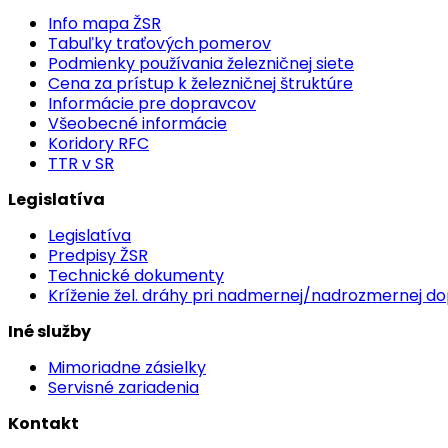
Info mapa ŽSR
Tabuľky traťových pomerov
Podmienky používania železničnej siete
Cena za prístup k železničnej štruktúre
Informácie pre dopravcov
Všeobecné informácie
Koridory RFC
TTR v SR
Legislatíva
Legislatíva
Predpisy ŽSR
Technické dokumenty
Kríženie žel. dráhy pri nadmernej/nadrozmernej d
Iné služby
Mimoriadne zásielky
Servisné zariadenia
Kontakt