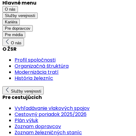
Hlavné menu
O nás
Služby verejnosti
Kariéra
Pre dopravcov
Pre média
O nás
O ŽSR
Profil spoločnosti
Organizačná štruktúra
Modernizácia tratí
História železníc
Služby verejnosti
Pre cestujúcich
Vyhľadávanie vlakových spojov
Cestovný poriadok 2025/2026
Plán výluk
Zoznam dopravcov
Zoznam železničných staníc