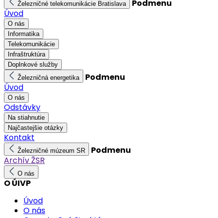
Podmenu
Železničné telekomunikácie Bratislava
Úvod
O nás
Informatika
Telekomunikácie
Infraštruktúra
Doplnkové služby
Podmenu
Železničná energetika
Úvod
O nás
Odstávky
Na stiahnutie
Najčastejšie otázky
Kontakt
Podmenu
Železničné múzeum SR
Archív ŽSR
O nás
O ÚIVP
Úvod
O nás