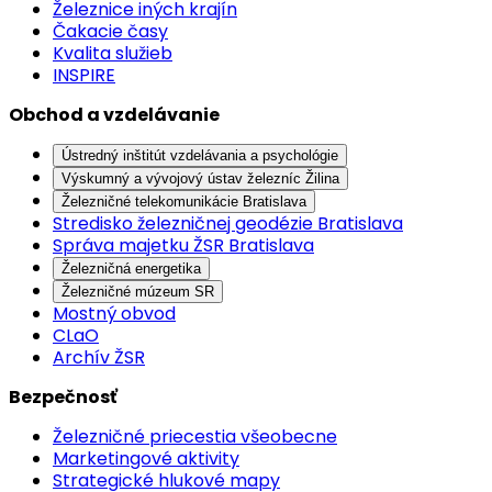
Železnice iných krajín
Čakacie časy
Kvalita služieb
INSPIRE
Obchod a vzdelávanie
Ústredný inštitút vzdelávania a psychológie
Výskumný a vývojový ústav železníc Žilina
Železničné telekomunikácie Bratislava
Stredisko železničnej geodézie Bratislava
Správa majetku ŽSR Bratislava
Železničná energetika
Železničné múzeum SR
Mostný obvod
CLaO
Archív ŽSR
Bezpečnosť
Železničné priecestia všeobecne
Marketingové aktivity
Strategické hlukové mapy