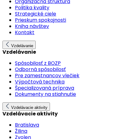
Organizačná štruktúra
Politika kvality
Strategické ciele
Prieskum spokojnosti
Kniha návštev
Kontakt
Vzdelávanie
Vzdelávanie
Spôsobilosť z BOZP
Odborná spôsobilosť
Pre zamestnancov vlečiek
Výpočtová technika
Špecializovaná príprava
Dokumenty na stiahnutie
Vzdelávacie aktivity
Vzdelávacie aktivity
Bratislava
ŽIlina
Zvolen