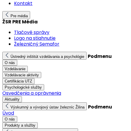
Kontakt
Pre média
ŽSR PRE Média
Tlačové správy
Logo na stiahnutie
Železničný Semafor
Podmenu
Ústredný inštitút vzdelávania a psychológie
O nás
Vzdelávanie
Vzdelávacie aktivity
Certifikácia UTZ
Psychologické služby
Osvedčenia a oprávnenia
Aktuality
Podmenu
Výskumný a vývojový ústav železníc Žilina
Úvod
O nás
Produkty a služby