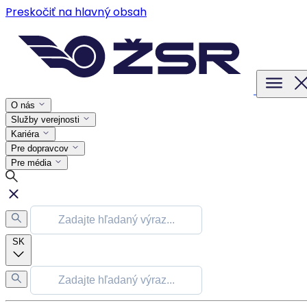
Preskočiť na hlavný obsah
O nás
Služby verejnosti
Kariéra
Pre dopravcov
Pre média
SK