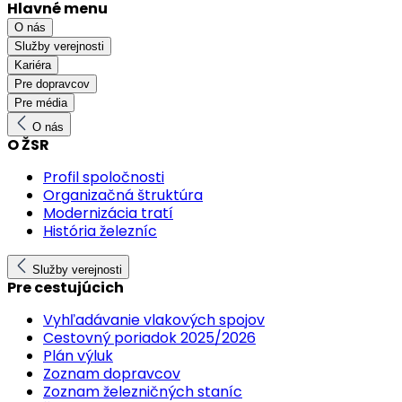
Hlavné menu
O nás
Služby verejnosti
Kariéra
Pre dopravcov
Pre média
O nás
O ŽSR
Profil spoločnosti
Organizačná štruktúra
Modernizácia tratí
História železníc
Služby verejnosti
Pre cestujúcich
Vyhľadávanie vlakových spojov
Cestovný poriadok 2025/2026
Plán výluk
Zoznam dopravcov
Zoznam železničných staníc