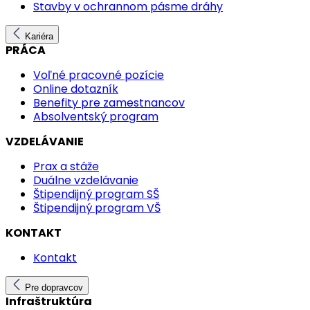
Stavby v ochrannom pásme dráhy
Kariéra
PRÁCA
Voľné pracovné pozície
Online dotazník
Benefity pre zamestnancov
Absolventský program
VZDELÁVANIE
Prax a stáže
Duálne vzdelávanie
Štipendijný program SŠ
Štipendijný program VŠ
KONTAKT
Kontakt
Pre dopravcov
Infraštruktúra