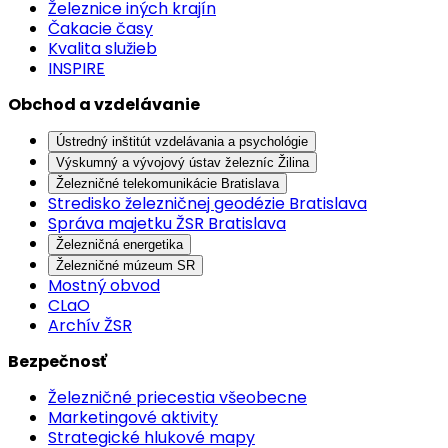
Železnice iných krajín
Čakacie časy
Kvalita služieb
INSPIRE
Obchod a vzdelávanie
Ústredný inštitút vzdelávania a psychológie
Výskumný a vývojový ústav železníc Žilina
Železničné telekomunikácie Bratislava
Stredisko železničnej geodézie Bratislava
Správa majetku ŽSR Bratislava
Železničná energetika
Železničné múzeum SR
Mostný obvod
CLaO
Archív ŽSR
Bezpečnosť
Železničné priecestia všeobecne
Marketingové aktivity
Strategické hlukové mapy