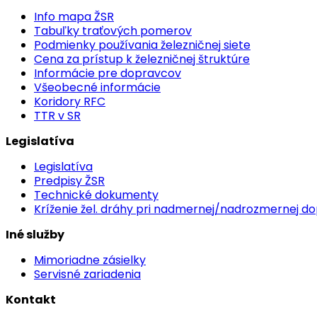
Info mapa ŽSR
Tabuľky traťových pomerov
Podmienky používania železničnej siete
Cena za prístup k železničnej štruktúre
Informácie pre dopravcov
Všeobecné informácie
Koridory RFC
TTR v SR
Legislatíva
Legislatíva
Predpisy ŽSR
Technické dokumenty
Kríženie žel. dráhy pri nadmernej/nadrozmernej d
Iné služby
Mimoriadne zásielky
Servisné zariadenia
Kontakt