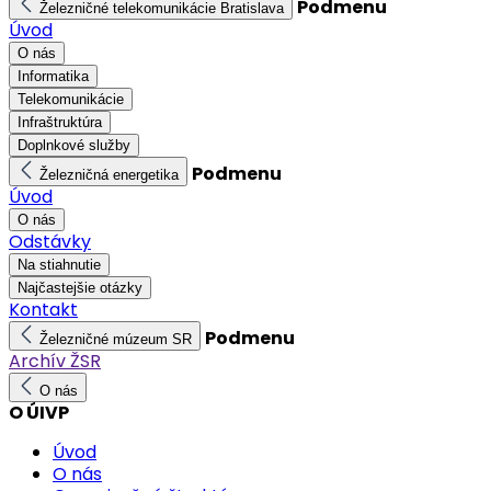
Podmenu
Železničné telekomunikácie Bratislava
Úvod
O nás
Informatika
Telekomunikácie
Infraštruktúra
Doplnkové služby
Podmenu
Železničná energetika
Úvod
O nás
Odstávky
Na stiahnutie
Najčastejšie otázky
Kontakt
Podmenu
Železničné múzeum SR
Archív ŽSR
O nás
O ÚIVP
Úvod
O nás