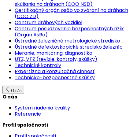
skúšania na dráhach (COO NSD)
Certifikačný orgán osôb vo zváraní na dráhach
(COO ZD)
Centrum dráhových vozidiel
Centrum posudzovania bezpečnostných rizík
(Orgán AsBo)
Ústredné železničné metrologické stredisko
Ústredné defektoskopické stredisko železníc
Meranie, monitoring, diagnostika
UTZ, VTZ (revízie, kontroly, skúšky)
Technické kontroly
Expertízna a konzultačná činnosť
Technicko-bezpečnostné skúšky
O nás
O nás
Systém riadenia kvality
Referencie
Profil spoločnosti
Profil spoločnosti