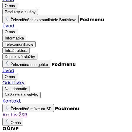
O nás
Produkty a služby
Podmenu
Železničné telekomunikácie Bratislava
Úvod
O nás
Informatika
Telekomunikácie
Infraštruktúra
Doplnkové služby
Podmenu
Železničná energetika
Úvod
O nás
Odstávky
Na stiahnutie
Najčastejšie otázky
Kontakt
Podmenu
Železničné múzeum SR
Archív ŽSR
O nás
O ÚIVP