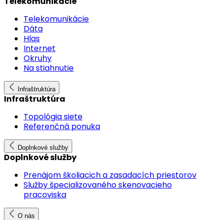
Telekomunikácie
Telekomunikácie
Dáta
Hlas
Internet
Okruhy
Na stiahnutie
Infraštruktúra
Infraštruktúra
Topológia siete
Referenčná ponuka
Doplnkové služby
Doplnkové služby
Prenájom školiacich a zasadacích priestorov
Služby špecializovaného skenovacieho
pracoviska
O nás