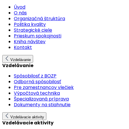
Úvod
O nás
Organizačná štruktúra
Politika kvality
Strategické ciele
Prieskum spokojnosti
Kniha návštev
Kontakt
Vzdelávanie
Vzdelávanie
Spôsobilosť z BOZP
Odborná spôsobilosť
Pre zamestnancov vlečiek
Výpočtová technika
Špecializovaná príprava
Dokumenty na stiahnutie
Vzdelávacie aktivity
Vzdelávacie aktivity