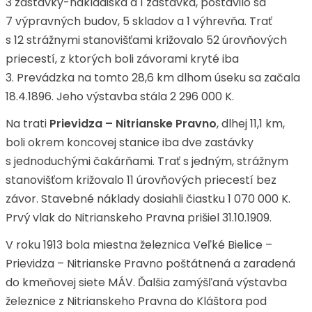
3 zastávky-nákladiská a 1 zastávka, postavilo sa
7 výpravných budov, 5 skladov a 1 výhrevňa. Trať
s 12 strážnymi stanovišťami križovalo 52 úrovňových
priecestí, z ktorých boli závorami kryté iba
3. Prevádzka na tomto 28,6 km dlhom úseku sa začala
18.4.1896. Jeho výstavba stála 2 296 000 K.
Na trati
Prievidza – Nitrianske Pravno
, dlhej 11,1 km,
boli okrem koncovej stanice iba dve zastávky
s jednoduchými čakárňami. Trať s jedným, strážnym
stanovišťom križovalo 11 úrovňových priecestí bez
závor. Stavebné náklady dosiahli čiastku 1 070 000 K.
Prvý vlak do Nitrianskeho Pravna prišiel 31.10.1909.
V roku 1913 bola miestna železnica Veľké Bielice –
Prievidza – Nitrianske Pravno poštátnená a zaradená
do kmeňovej siete MÁV. Ďalšia zamýšľaná výstavba
železnice z Nitrianskeho Pravna do Kláštora pod