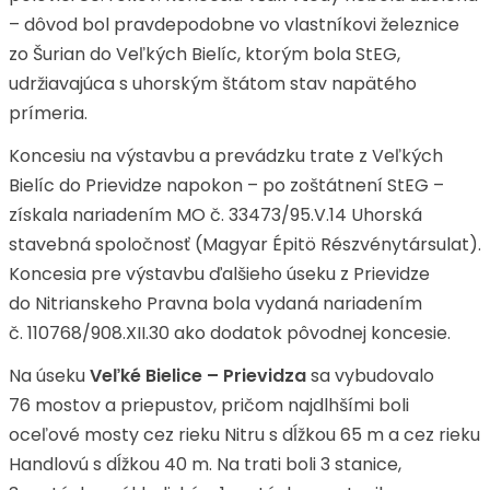
– dôvod bol pravdepodobne vo vlastníkovi železnice
zo Šurian do Veľkých Bielíc, ktorým bola StEG,
udržiavajúca s uhorským štátom stav napätého
prímeria.
Koncesiu na výstavbu a prevádzku trate z Veľkých
Bielíc do Prievidze napokon – po zoštátnení StEG –
získala nariadením MO č. 33473/95.V.14 Uhorská
stavebná spoločnosť (Magyar Épitö Részvénytársulat).
Koncesia pre výstavbu ďalšieho úseku z Prievidze
do Nitrianskeho Pravna bola vydaná nariadením
č. 110768/908.XII.30 ako dodatok pôvodnej koncesie.
Na úseku
Veľké Bielice – Prievidza
sa vybudovalo
76 mostov a priepustov, pričom najdlhšími boli
oceľové mosty cez rieku Nitru s dĺžkou 65 m a cez rieku
Handlovú s dĺžkou 40 m. Na trati boli 3 stanice,