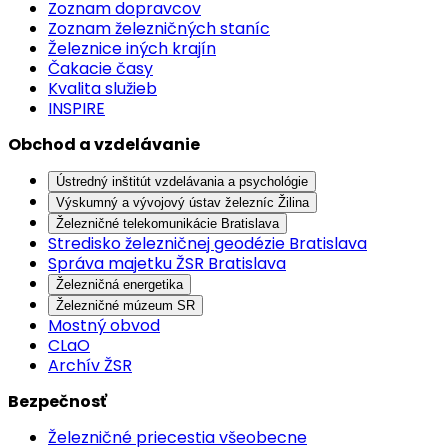
Zoznam dopravcov
Zoznam železničných staníc
Železnice iných krajín
Čakacie časy
Kvalita služieb
INSPIRE
Obchod a vzdelávanie
Ústredný inštitút vzdelávania a psychológie
Výskumný a vývojový ústav železníc Žilina
Železničné telekomunikácie Bratislava
Stredisko železničnej geodézie Bratislava
Správa majetku ŽSR Bratislava
Železničná energetika
Železničné múzeum SR
Mostný obvod
CLaO
Archív ŽSR
Bezpečnosť
Železničné priecestia všeobecne