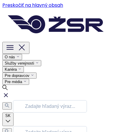
Preskočiť na hlavný obsah
O nás
Služby verejnosti
Kariéra
Pre dopravcov
Pre média
SK