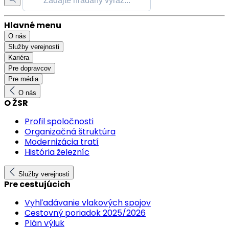
Hlavné menu
O nás
Služby verejnosti
Kariéra
Pre dopravcov
Pre média
O nás
O ŽSR
Profil spoločnosti
Organizačná štruktúra
Modernizácia tratí
História železníc
Služby verejnosti
Pre cestujúcich
Vyhľadávanie vlakových spojov
Cestovný poriadok 2025/2026
Plán výluk