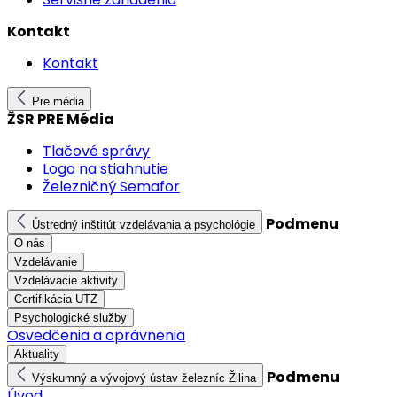
Kontakt
Kontakt
Pre média
ŽSR PRE Média
Tlačové správy
Logo na stiahnutie
Železničný Semafor
Podmenu
Ústredný inštitút vzdelávania a psychológie
O nás
Vzdelávanie
Vzdelávacie aktivity
Certifikácia UTZ
Psychologické služby
Osvedčenia a oprávnenia
Aktuality
Podmenu
Výskumný a vývojový ústav železníc Žilina
Úvod