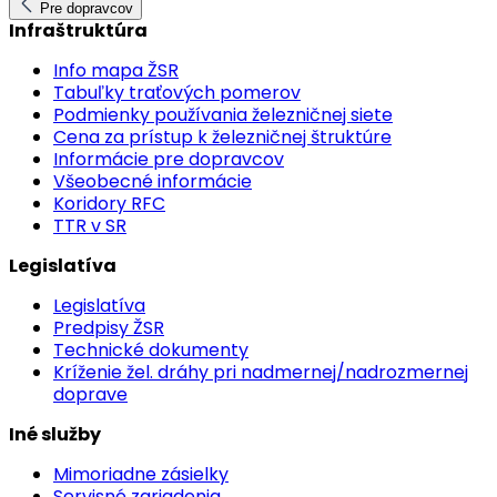
Pre dopravcov
Infraštruktúra
Info mapa ŽSR
Tabuľky traťových pomerov
Podmienky používania železničnej siete
Cena za prístup k železničnej štruktúre
Informácie pre dopravcov
Všeobecné informácie
Koridory RFC
TTR v SR
Legislatíva
Legislatíva
Predpisy ŽSR
Technické dokumenty
Kríženie žel. dráhy pri nadmernej/nadrozmernej
doprave
Iné služby
Mimoriadne zásielky
Servisné zariadenia