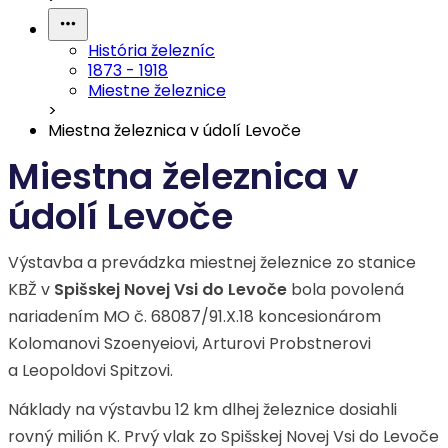
História železníc
1873 - 1918
Miestne železnice
>
Miestna železnica v údolí Levoče
Miestna železnica v
údolí Levoče
Výstavba a prevádzka miestnej železnice zo stanice
KBŽ v
Spišskej Novej Vsi do Levoče
bola povolená
nariadením MO č. 68087/91.X.18 koncesionárom
Kolomanovi Szoenyeiovi, Arturovi Probstnerovi
a Leopoldovi Spitzovi.
Náklady na výstavbu 12 km dlhej železnice dosiahli
rovný milión K. Prvý vlak zo Spišskej Novej Vsi do Levoče