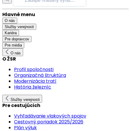
Hlavné menu
O nás
Služby verejnosti
Kariéra
Pre dopravcov
Pre média
O nás
O ŽSR
Profil spoločnosti
Organizačná štruktúra
Modernizácia tratí
História železníc
Služby verejnosti
Pre cestujúcich
Vyhľadávanie vlakových spojov
Cestovný poriadok 2025/2026
Plán výluk