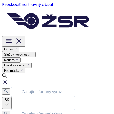
Preskočiť na hlavný obsah
O nás
Služby verejnosti
Kariéra
Pre dopravcov
Pre média
SK