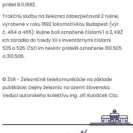
prišiel 8.11.1892.
Trakčnú službu na železnici zabezpečovali 2 rušne,
vyrobené v roku 1892 lokomotívkou Budapest (výr.
č. 464 a 465). Rušne boli označené číslami 1 a 2, KBŽ
ich zaradila do triedy XII s inventárnymi číslami
525 a 526. ČSD im neskôr pridelili označenie 310.505
a 310.506.
© ŽSR - Železničné telekomunikácie na základe
publikácie: Dejiny železníc na území Slovenska.
Vedúci autorského kolektívu Ing. Jiří Kubáček CSc.