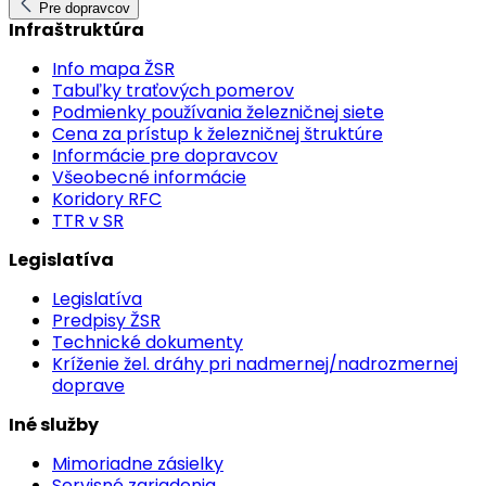
Pre dopravcov
Infraštruktúra
Info mapa ŽSR
Tabuľky traťových pomerov
Podmienky používania železničnej siete
Cena za prístup k železničnej štruktúre
Informácie pre dopravcov
Všeobecné informácie
Koridory RFC
TTR v SR
Legislatíva
Legislatíva
Predpisy ŽSR
Technické dokumenty
Kríženie žel. dráhy pri nadmernej/nadrozmernej
doprave
Iné služby
Mimoriadne zásielky
Servisné zariadenia