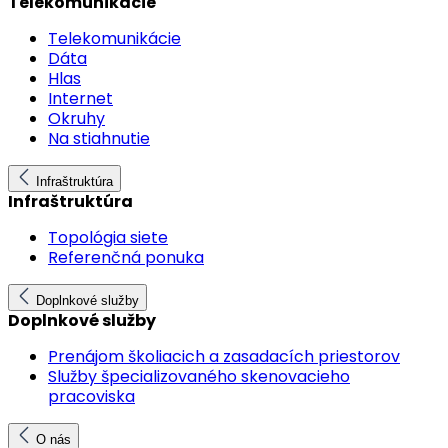
Telekomunikácie
Telekomunikácie
Dáta
Hlas
Internet
Okruhy
Na stiahnutie
Infraštruktúra
Infraštruktúra
Topológia siete
Referenčná ponuka
Doplnkové služby
Doplnkové služby
Prenájom školiacich a zasadacích priestorov
Služby špecializovaného skenovacieho
pracoviska
O nás