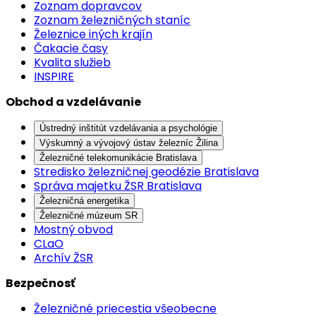
Zoznam dopravcov
Zoznam železničných staníc
Železnice iných krajín
Čakacie časy
Kvalita služieb
INSPIRE
Obchod a vzdelávanie
Ústredný inštitút vzdelávania a psychológie
Výskumný a vývojový ústav železníc Žilina
Železničné telekomunikácie Bratislava
Stredisko železničnej geodézie Bratislava
Správa majetku ŽSR Bratislava
Železničná energetika
Železničné múzeum SR
Mostný obvod
CLaO
Archív ŽSR
Bezpečnosť
Železničné priecestia všeobecne