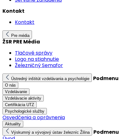
Kontakt
Kontakt
Pre média
ŽSR PRE Média
Tlačové správy
Logo na stiahnutie
Železničný Semafor
Podmenu
Ústredný inštitút vzdelávania a psychológie
O nás
Vzdelávanie
Vzdelávacie aktivity
Certifikácia UTZ
Psychologické služby
Osvedčenia a oprávnenia
Aktuality
Podmenu
Výskumný a vývojový ústav železníc Žilina
Úvod