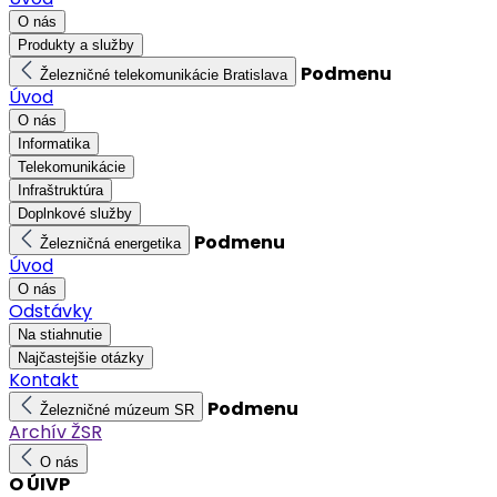
O nás
Produkty a služby
Podmenu
Železničné telekomunikácie Bratislava
Úvod
O nás
Informatika
Telekomunikácie
Infraštruktúra
Doplnkové služby
Podmenu
Železničná energetika
Úvod
O nás
Odstávky
Na stiahnutie
Najčastejšie otázky
Kontakt
Podmenu
Železničné múzeum SR
Archív ŽSR
O nás
O ÚIVP