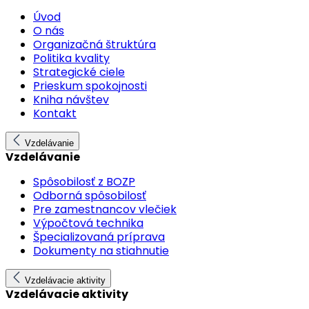
Úvod
O nás
Organizačná štruktúra
Politika kvality
Strategické ciele
Prieskum spokojnosti
Kniha návštev
Kontakt
Vzdelávanie
Vzdelávanie
Spôsobilosť z BOZP
Odborná spôsobilosť
Pre zamestnancov vlečiek
Výpočtová technika
Špecializovaná príprava
Dokumenty na stiahnutie
Vzdelávacie aktivity
Vzdelávacie aktivity