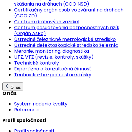
skúšania na dráhach (COO NSD)
Certifikačný orgán osôb vo zváraní na dráhach
(COO ZD)
Centrum dráhových vozidiel
Centrum posudzovania bezpečnostných rizík
(Orgán AsBo)
Ústredné železničné metrologické stredisko
Ústredné defektoskopické stredisko železníc
Meranie, monitoring, diagnostika
UTZ, VTZ (revízie, kontroly, skúšky)
Technické kontroly
Expertízna a konzultačná činnosť
Technicko-bezpečnostné skúšky
O nás
O nás
Systém riadenia kvality
Referencie
Profil spoločnosti
Profil spoločnosti