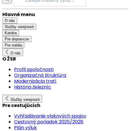
Hlavné menu
O nás
Služby verejnosti
Kariéra
Pre dopravcov
Pre média
O nás
O ŽSR
Profil spoločnosti
Organizačná štruktúra
Modernizácia tratí
História železníc
Služby verejnosti
Pre cestujúcich
Vyhľadávanie vlakových spojov
Cestovný poriadok 2025/2026
Plán výluk