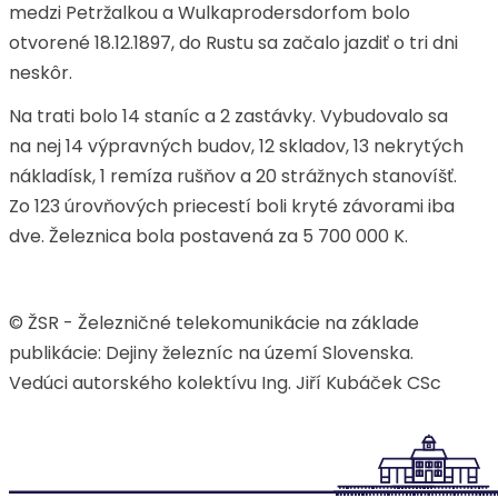
medzi Petržalkou a Wulkaprodersdorfom bolo
otvorené 18.12.1897, do Rustu sa začalo jazdiť o tri dni
neskôr.
Na trati bolo 14 staníc a 2 zastávky. Vybudovalo sa
na nej 14 výpravných budov, 12 skladov, 13 nekrytých
nákladísk, 1 remíza rušňov a 20 strážnych stanovíšť.
Zo 123 úrovňových priecestí boli kryté závorami iba
dve. Železnica bola postavená za 5 700 000 K.
© ŽSR - Železničné telekomunikácie na základe
publikácie: Dejiny železníc na území Slovenska.
Vedúci autorského kolektívu Ing. Jiří Kubáček CSc