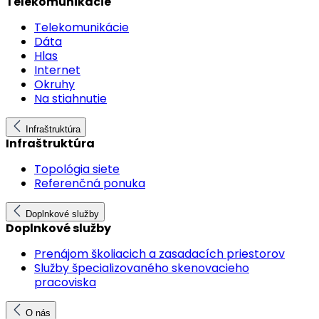
Telekomunikácie
Telekomunikácie
Dáta
Hlas
Internet
Okruhy
Na stiahnutie
Infraštruktúra
Infraštruktúra
Topológia siete
Referenčná ponuka
Doplnkové služby
Doplnkové služby
Prenájom školiacich a zasadacích priestorov
Služby špecializovaného skenovacieho
pracoviska
O nás