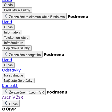
O nás
Produkty a služby
Podmenu
Železničné telekomunikácie Bratislava
Úvod
O nás
Informatika
Telekomunikácie
Infraštruktúra
Doplnkové služby
Podmenu
Železničná energetika
Úvod
O nás
Odstávky
Na stiahnutie
Najčastejšie otázky
Kontakt
Podmenu
Železničné múzeum SR
Archív ŽSR
O nás
O ÚIVP