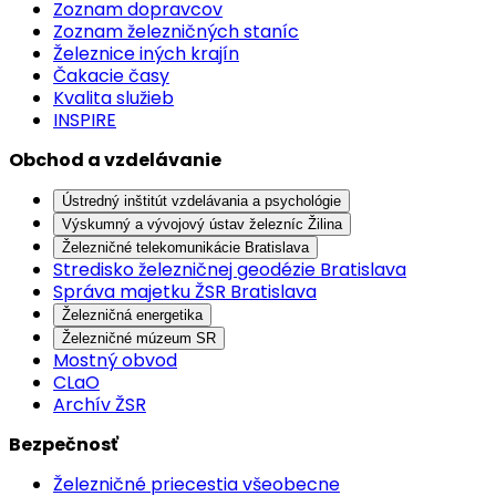
Zoznam dopravcov
Zoznam železničných staníc
Železnice iných krajín
Čakacie časy
Kvalita služieb
INSPIRE
Obchod a vzdelávanie
Ústredný inštitút vzdelávania a psychológie
Výskumný a vývojový ústav železníc Žilina
Železničné telekomunikácie Bratislava
Stredisko železničnej geodézie Bratislava
Správa majetku ŽSR Bratislava
Železničná energetika
Železničné múzeum SR
Mostný obvod
CLaO
Archív ŽSR
Bezpečnosť
Železničné priecestia všeobecne