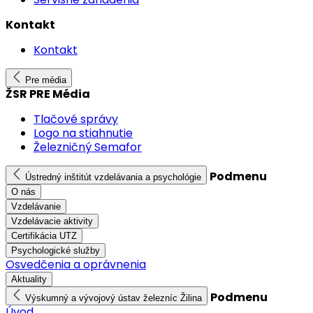
Kontakt
Kontakt
Pre média
ŽSR PRE Média
Tlačové správy
Logo na stiahnutie
Železničný Semafor
Podmenu
Ústredný inštitút vzdelávania a psychológie
O nás
Vzdelávanie
Vzdelávacie aktivity
Certifikácia UTZ
Psychologické služby
Osvedčenia a oprávnenia
Aktuality
Podmenu
Výskumný a vývojový ústav železníc Žilina
Úvod