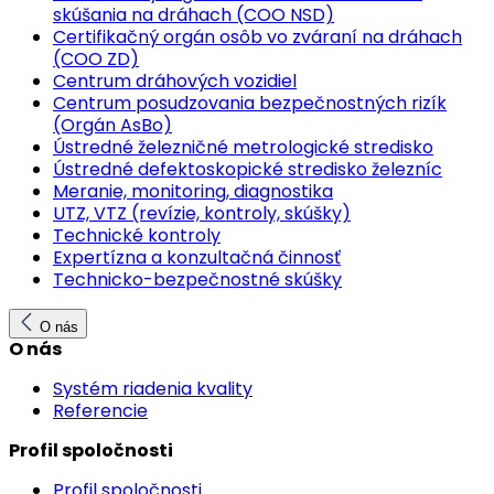
skúšania na dráhach (COO NSD)
Certifikačný orgán osôb vo zváraní na dráhach
(COO ZD)
Centrum dráhových vozidiel
Centrum posudzovania bezpečnostných rizík
(Orgán AsBo)
Ústredné železničné metrologické stredisko
Ústredné defektoskopické stredisko železníc
Meranie, monitoring, diagnostika
UTZ, VTZ (revízie, kontroly, skúšky)
Technické kontroly
Expertízna a konzultačná činnosť
Technicko-bezpečnostné skúšky
O nás
O nás
Systém riadenia kvality
Referencie
Profil spoločnosti
Profil spoločnosti