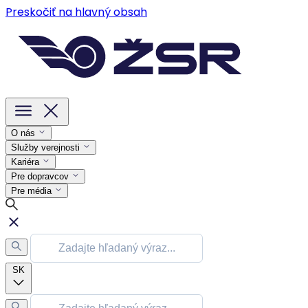
Preskočiť na hlavný obsah
O nás
Služby verejnosti
Kariéra
Pre dopravcov
Pre média
SK