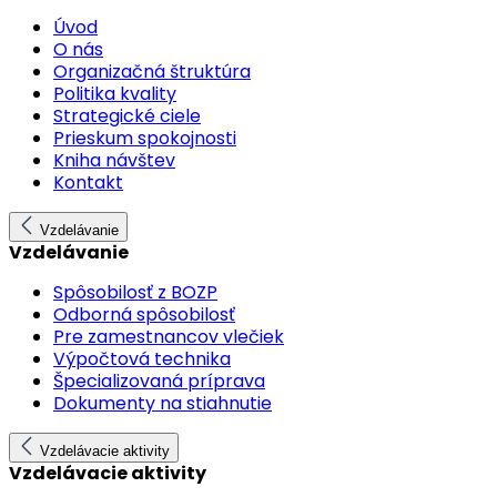
Úvod
O nás
Organizačná štruktúra
Politika kvality
Strategické ciele
Prieskum spokojnosti
Kniha návštev
Kontakt
Vzdelávanie
Vzdelávanie
Spôsobilosť z BOZP
Odborná spôsobilosť
Pre zamestnancov vlečiek
Výpočtová technika
Špecializovaná príprava
Dokumenty na stiahnutie
Vzdelávacie aktivity
Vzdelávacie aktivity