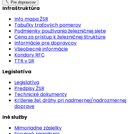
Pre dopravcov
Infraštruktúra
Info mapa ŽSR
Tabuľky traťových pomerov
Podmienky používania železničnej siete
Cena za prístup k železničnej štruktúre
Informácie pre dopravcov
Všeobecné informácie
Koridory RFC
TTR v SR
Legislatíva
Legislatíva
Predpisy ŽSR
Technické dokumenty
Kríženie žel. dráhy pri nadmernej/nadrozmernej
doprave
Iné služby
Mimoriadne zásielky
Servisné zariadenia