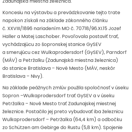
Zadunajská miestna železnica.
Koncesiu na výstavbu a prevádzkovanie tejto trate
napokon získali na základe zákonného článku
č. XXVIII/1896 nariadením MO č. 70718/96.XI.15 Jozef
Haller a Matej Laschober. Povoľovala postaviť trať,
vychádzajúcu zo šopronskej stanice GySEV
a smerujúcu cez Wulkaprodersdorf (GySEV), Parndorf
(MÁV) a Petržalku (Zadunajská miestna železnica)
do stanice Bratislava – Nové Mesto (MÁV, neskôr
Bratislava – Nivy).
Na základe peážnych zmlúv použila spoločnosť v úseku
Sopron –Wulkaprodersdorf trať GySEV a v úseku
Petržalka – Nové Mesto trať Zadunajskej miestnej
železnice. Postačilo jej preto vybudovať iba železnicu
Wulkaprodersdorf – Petržalka (64,4 km) a odbočku
zo Schützen am Gebirge do Rustu (5,8 km). Spojenie