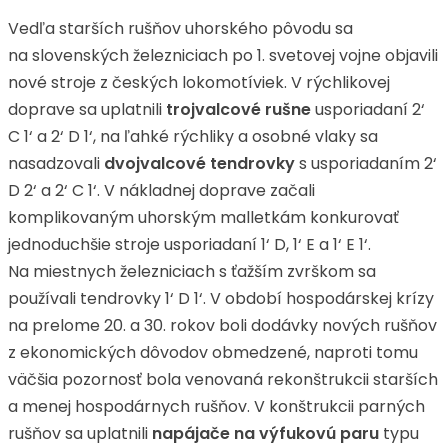
Vedľa starších rušňov uhorského pôvodu sa
na slovenských železniciach po 1. svetovej vojne objavili
nové stroje z českých lokomotíviek. V rýchlikovej
doprave sa uplatnili
trojvalcové rušne
usporiadaní 2‘
C 1‘ a 2‘ D 1‘, na ľahké rýchliky a osobné vlaky sa
nasadzovali
dvojvalcové tendrovky
s usporiadaním 2‘
D 2‘ a 2‘ C 1‘. V nákladnej doprave začali
komplikovaným uhorským malletkám konkurovať
jednoduchšie stroje usporiadaní 1‘ D, 1‘ E a 1‘ E 1‘.
Na miestnych železniciach s ťažším zvrškom sa
používali tendrovky 1‘ D 1‘. V období hospodárskej krízy
na prelome 20. a 30. rokov boli dodávky nových rušňov
z ekonomických dôvodov obmedzené, naproti tomu
väčšia pozornosť bola venovaná rekonštrukcii starších
a menej hospodárnych rušňov. V konštrukcii parných
rušňov sa uplatnili
napájače na výfukovú paru
typu