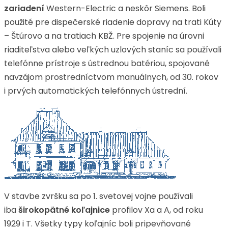
zariadení
Western-Electric a neskôr Siemens. Boli
použité pre dispečerské riadenie dopravy na trati Kúty
– Štúrovo a na tratiach KBŽ. Pre spojenie na úrovni
riaditeľstva alebo veľkých uzlových staníc sa používali
telefónne prístroje s ústrednou batériou, spojované
navzájom prostredníctvom manuálnych, od 30. rokov
i prvých automatických telefónnych ústrední.
V stavbe zvršku sa po 1. svetovej vojne používali
iba
širokopätné koľajnice
profilov Xa a A, od roku
1929 i T. Všetky typy koľajníc boli pripevňované