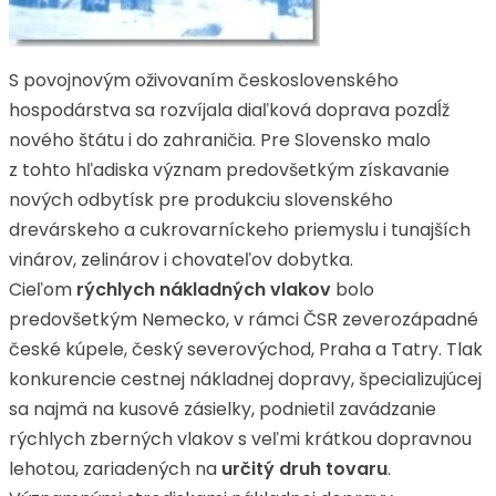
S povojnovým oživovaním československého
hospodárstva sa rozvíjala diaľková doprava pozdĺž
nového štátu i do zahraničia. Pre Slovensko malo
z tohto hľadiska význam predovšetkým získavanie
nových odbytísk pre produkciu slovenského
drevárskeho a cukrovarníckeho priemyslu i tunajších
vinárov, zelinárov i chovateľov dobytka.
Cieľom
rýchlych nákladných vlakov
bolo
predovšetkým Nemecko, v rámci ČSR zeverozápadné
české kúpele, český severovýchod, Praha a Tatry. Tlak
konkurencie cestnej nákladnej dopravy, špecializujúcej
sa najmä na kusové zásielky, podnietil zavádzanie
rýchlych zberných vlakov s veľmi krátkou dopravnou
lehotou, zariadených na
určitý druh tovaru
.