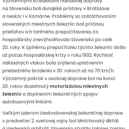
Významnými strediskami nákladnej dopravy
na Slovensku boli dunajské prístavy v Bratislave
a neskôr i v Komárne. Problémy so zoštátňovaním
slovenských miestnych železníc boli príčinou
prieťahov ich tarifného prepočítavania, čo
hospodársky znevýhodňovalo Slovensko po celé
20. roky. K úplnému prepočítaniu týchto železníc došlo
až počas hospodárskej krízy v roku 1932. Rýchlosť
nákladných vlakov bola zvýšená uplatnením
priebežného brzdenia v 30. rokoch až na 70 km/h.
Významný pokrok v osobnej doprave bol na konci
20. rokov dosiahnutý
motorizáciou miestnych
železníc
a doplnením železničných spojov
autobusovými linkami.
Veľkým úderom československej železničnej doprave
v predvečer 2. svetovej vojny bol Mníchovský diktát
a Viedenská arbitráž. Slovensko stratilo takmer tretinu