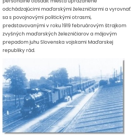
personálne obsadiť miesta uprázdnené
odchádzajúcimi maďarskými železničiarmi a vyrovnať
sa s povojnovými politickými otrasmi,
predstavovanými v roku 1919 februárovým štrajkom
zvyšných maďarských železničiarov a májovým
prepadom juhu Slovenska vojskami Maďarskej
republiky rád.