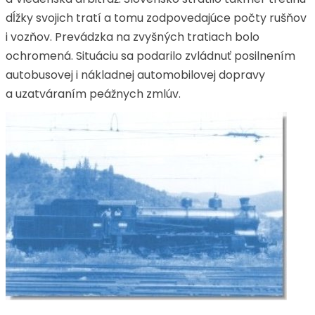
dĺžky svojich tratí a tomu zodpovedajúce počty rušňov
i vozňov. Prevádzka na zvyšných tratiach bolo
ochromená. Situáciu sa podarilo zvládnuť posilnením
autobusovej i nákladnej automobilovej dopravy
a uzatváraním peážnych zmlúv.