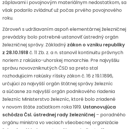
záplavami i povojnovým materiálnym nedostatkom, sa
však podarilo zvládnuť už počas prvého povojnového
roku.
Zároveň s udržiavaním aspoň elementárnej železničnej
prevádzky bolo potrebné ustanoviť ústredný orgán
železničnej správy. Základný
zákon o vzniku republiky
z 28.10.1918
č. 11 Zb. z. a n. stanovil kontinuitu právnych
noriem z rakúsko-uhorskej monarchie. Pre najvyššiu
správu novovzniknutých ČSD sa preto stal
rozhodujúcim rakúsky ríšsky zákon č. 16 z 19.1.1896,
určujúci za najvyšší orgán štátnej správy železníc
a súčasne za najvyšší orgán podnikového riadenia
železníc Ministerstvo železníc, ktoré bolo zriadené
v novom štáte začiatkom roka 1919.
Ustanovujúca
schôdza Čsl. ústrednej rady železničnej
– poradného
orgánu ministra vo veciach všeobecnej organizácie