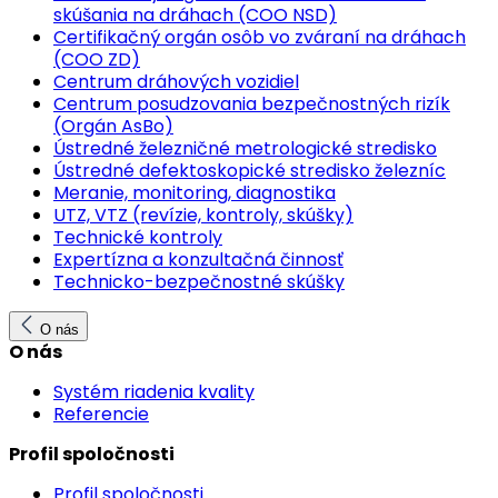
skúšania na dráhach (COO NSD)
Certifikačný orgán osôb vo zváraní na dráhach
(COO ZD)
Centrum dráhových vozidiel
Centrum posudzovania bezpečnostných rizík
(Orgán AsBo)
Ústredné železničné metrologické stredisko
Ústredné defektoskopické stredisko železníc
Meranie, monitoring, diagnostika
UTZ, VTZ (revízie, kontroly, skúšky)
Technické kontroly
Expertízna a konzultačná činnosť
Technicko-bezpečnostné skúšky
O nás
O nás
Systém riadenia kvality
Referencie
Profil spoločnosti
Profil spoločnosti