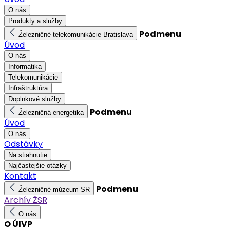
O nás
Produkty a služby
Podmenu
Železničné telekomunikácie Bratislava
Úvod
O nás
Informatika
Telekomunikácie
Infraštruktúra
Doplnkové služby
Podmenu
Železničná energetika
Úvod
O nás
Odstávky
Na stiahnutie
Najčastejšie otázky
Kontakt
Podmenu
Železničné múzeum SR
Archív ŽSR
O nás
O ÚIVP