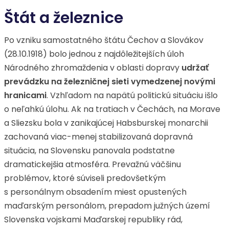
Štát a železnice
Po vzniku samostatného štátu Čechov a Slovákov
(28.10.1918) bolo jednou z najdôležitejších úloh
Národného zhromaždenia v oblasti dopravy
udržať
prevádzku na železničnej sieti vymedzenej novými
hranicami
. Vzhľadom na napätú politickú situáciu išlo
o neľahkú úlohu. Ak na tratiach v Čechách, na Morave
a Sliezsku bola v zanikajúcej Habsburskej monarchii
zachovaná viac-menej stabilizovaná dopravná
situácia, na Slovensku panovala podstatne
dramatickejšia atmosféra. Prevažnú väčšinu
problémov, ktoré súviseli predovšetkým
s personálnym obsadením miest opustených
maďarským personálom, prepadom južných území
Slovenska vojskami Maďarskej republiky rád,