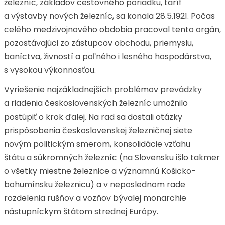
železníc, základov cestovného poriadku, taríf
a výstavby nových železníc, sa konala 28.5.1921. Počas
celého medzivojnového obdobia pracoval tento orgán,
pozostávajúci zo zástupcov obchodu, priemyslu,
baníctva, živností a poľného i lesného hospodárstva,
s vysokou výkonnosťou.
Vyriešenie najzákladnejších problémov prevádzky
a riadenia československých železníc umožnilo
postúpiť o krok ďalej. Na rad sa dostali otázky
prispôsobenia československej železničnej siete
novým politickým smerom, konsolidácie vzťahu
štátu a súkromných železníc (na Slovensku išlo takmer
o všetky miestne železnice a významnú Košicko-
bohumínsku železnicu) a v neposlednom rade
rozdelenia rušňov a vozňov bývalej monarchie
nástupníckym štátom strednej Európy.