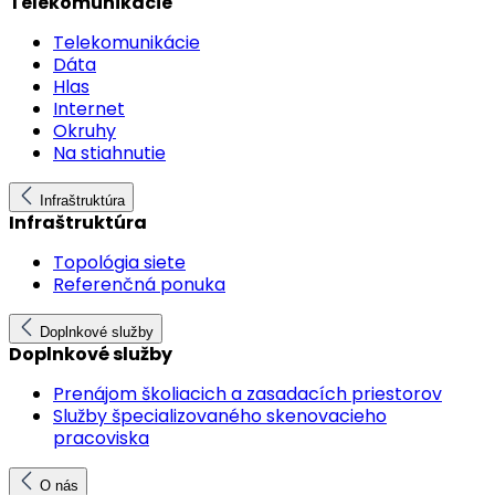
Telekomunikácie
Telekomunikácie
Dáta
Hlas
Internet
Okruhy
Na stiahnutie
Infraštruktúra
Infraštruktúra
Topológia siete
Referenčná ponuka
Doplnkové služby
Doplnkové služby
Prenájom školiacich a zasadacích priestorov
Služby špecializovaného skenovacieho
pracoviska
O nás