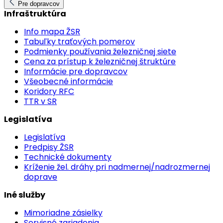
Pre dopravcov
Infraštruktúra
Info mapa ŽSR
Tabuľky traťových pomerov
Podmienky používania železničnej siete
Cena za prístup k železničnej štruktúre
Informácie pre dopravcov
Všeobecné informácie
Koridory RFC
TTR v SR
Legislatíva
Legislatíva
Predpisy ŽSR
Technické dokumenty
Kríženie žel. dráhy pri nadmernej/nadrozmernej
doprave
Iné služby
Mimoriadne zásielky
Servisné zariadenia