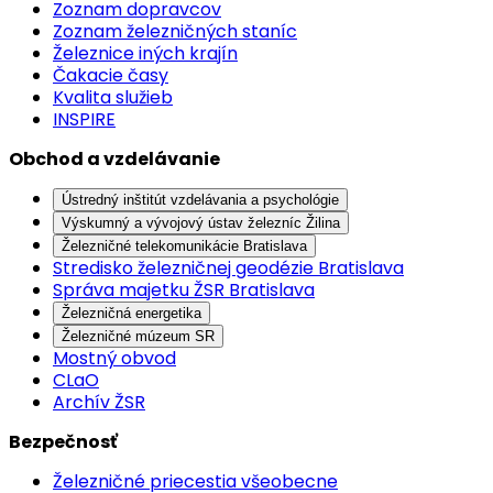
Zoznam dopravcov
Zoznam železničných staníc
Železnice iných krajín
Čakacie časy
Kvalita služieb
INSPIRE
Obchod a vzdelávanie
Ústredný inštitút vzdelávania a psychológie
Výskumný a vývojový ústav železníc Žilina
Železničné telekomunikácie Bratislava
Stredisko železničnej geodézie Bratislava
Správa majetku ŽSR Bratislava
Železničná energetika
Železničné múzeum SR
Mostný obvod
CLaO
Archív ŽSR
Bezpečnosť
Železničné priecestia všeobecne