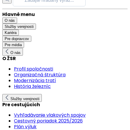
Hlavné menu
O nás
Služby verejnosti
Kariéra
Pre dopravcov
Pre média
O nás
O ŽSR
Profil spoločnosti
Organizačná štruktúra
Modernizácia tratí
História železníc
Služby verejnosti
Pre cestujúcich
Vyhľadávanie vlakových spojov
Cestovný poriadok 2025/2026
Plán výluk