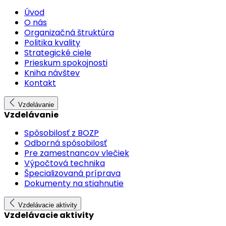
Úvod
O nás
Organizačná štruktúra
Politika kvality
Strategické ciele
Prieskum spokojnosti
Kniha návštev
Kontakt
Vzdelávanie
Vzdelávanie
Spôsobilosť z BOZP
Odborná spôsobilosť
Pre zamestnancov vlečiek
Výpočtová technika
Špecializovaná príprava
Dokumenty na stiahnutie
Vzdelávacie aktivity
Vzdelávacie aktivity