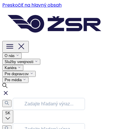
Preskočiť na hlavný obsah
O nás
Služby verejnosti
Kariéra
Pre dopravcov
Pre média
SK