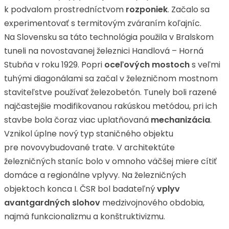
k podvalom prostredníctvom
rozponiek
. Začalo sa
experimentovať s termitovým zváraním koľajníc.
Na Slovensku sa táto technológia použila v Bralskom
tuneli na novostavanej železnici Handlová – Horná
Stubňa v roku 1929. Popri
oceľových mostoch
s veľmi
tuhými diagonálami sa začal v železničnom mostnom
staviteľstve používať železobetón. Tunely boli razené
najčastejšie modifikovanou rakúskou metódou, pri ich
stavbe bola čoraz viac uplatňovaná
mechanizácia
.
Vznikol úplne nový typ staničného objektu
pre novovybudované trate. V architektúte
železničných staníc bolo v omnoho väčšej miere cítiť
domáce a regionálne vplyvy. Na železničných
objektoch konca I. ČSR bol badateľný
vplyv
avantgardných slohov
medzivojnového obdobia,
najmä funkcionalizmu a konštruktivizmu.