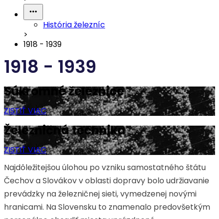
História železníc
>
1918 - 1939
1918 - 1939
Súkromné železnice
ZISTIŤ VIAC
Železničná technika
ZISTIŤ VIAC
Najdôležitejšou úlohou po vzniku samostatného štátu
Čechov a Slovákov v oblasti dopravy bolo udržiavanie
prevádzky na železničnej sieti, vymedzenej novými
hranicami. Na Slovensku to znamenalo predovšetkým