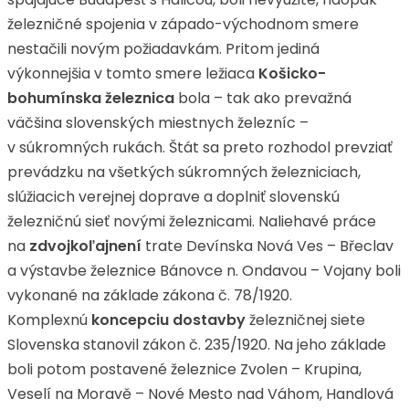
železničné spojenia v západo-východnom smere
nestačili novým požiadavkám. Pritom jediná
výkonnejšia v tomto smere ležiaca
Košicko-
bohumínska železnica
bola – tak ako prevažná
väčšina slovenských miestnych železníc –
v súkromných rukách. Štát sa preto rozhodol prevziať
prevádzku na všetkých súkromných železniciach,
slúžiacich verejnej doprave a doplniť slovenskú
železničnú sieť novými železnicami. Naliehavé práce
na
zdvojkoľajnení
trate Devínska Nová Ves – Břeclav
a výstavbe železnice Bánovce n. Ondavou – Vojany boli
vykonané na základe zákona č. 78/1920.
Komplexnú
koncepciu dostavby
železničnej siete
Slovenska stanovil zákon č. 235/1920. Na jeho základe
boli potom postavené železnice Zvolen – Krupina,
Veselí na Moravě – Nové Mesto nad Váhom, Handlová