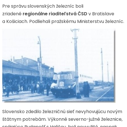
Pre správu slovenských železníc boli
zriadené
regionálne riaditeľstvá ČSD
v Bratislave
a Košiciach. Podliehali pražskému Ministerstvu železníc.
Slovensko zdedilo železničnú sieť nevyhovujúcu novým
štátnym potrebám. Výkonné severno-južné železnice,
spájajúce Budapešť s Haličou, boli nevyužité, naopak