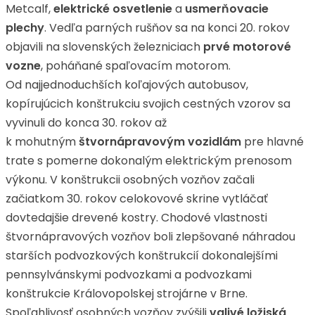
Metcalf,
elektrické osvetlenie
a
usmerňovacie
plechy
. Vedľa parných rušňov sa na konci 20. rokov
objavili na slovenských železniciach
prvé motorové
vozne
, poháňané spaľovacím motorom.
Od najjednoduchších koľajových autobusov,
kopírujúcich konštrukciu svojich cestných vzorov sa
vyvinuli do konca 30. rokov až
k mohutným
štvornápravovým vozidlám
pre hlavné
trate s pomerne dokonalým elektrickým prenosom
výkonu. V konštrukcii osobných vozňov začali
začiatkom 30. rokov celokovové skrine vytláčať
dovtedajšie drevené kostry. Chodové vlastnosti
štvornápravových vozňov boli zlepšované náhradou
starších podvozkových konštrukcií dokonalejšími
pennsylvánskymi podvozkami a podvozkami
konštrukcie Královopolskej strojárne v Brne.
Spoľahlivosť osobných vozňov zvýšili
valivé ložiská
.