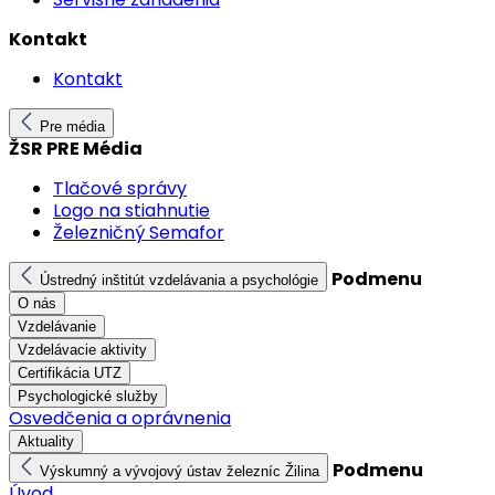
Kontakt
Kontakt
Pre média
ŽSR PRE Média
Tlačové správy
Logo na stiahnutie
Železničný Semafor
Podmenu
Ústredný inštitút vzdelávania a psychológie
O nás
Vzdelávanie
Vzdelávacie aktivity
Certifikácia UTZ
Psychologické služby
Osvedčenia a oprávnenia
Aktuality
Podmenu
Výskumný a vývojový ústav železníc Žilina
Úvod