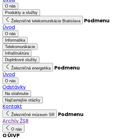
O nás
Produkty a služby
Podmenu
Železničné telekomunikácie Bratislava
Úvod
O nás
Informatika
Telekomunikácie
Infraštruktúra
Doplnkové služby
Podmenu
Železničná energetika
Úvod
O nás
Odstávky
Na stiahnutie
Najčastejšie otázky
Kontakt
Podmenu
Železničné múzeum SR
Archív ŽSR
O nás
O ÚIVP