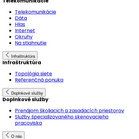
Telekomunikácie
Telekomunikácie
Dáta
Hlas
Internet
Okruhy
Na stiahnutie
Infraštruktúra
Infraštruktúra
Topológia siete
Referenčná ponuka
Doplnkové služby
Doplnkové služby
Prenájom školiacich a zasadacích priestorov
Služby špecializovaného skenovacieho
pracoviska
O nás