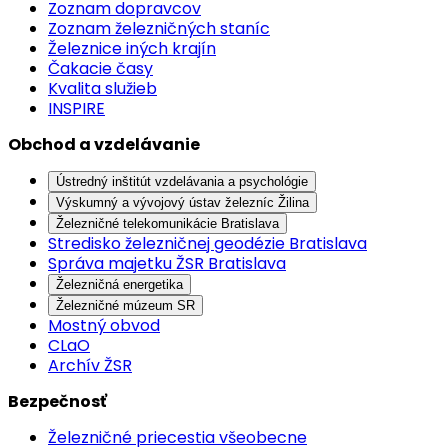
Zoznam dopravcov
Zoznam železničných staníc
Železnice iných krajín
Čakacie časy
Kvalita služieb
INSPIRE
Obchod a vzdelávanie
Ústredný inštitút vzdelávania a psychológie
Výskumný a vývojový ústav železníc Žilina
Železničné telekomunikácie Bratislava
Stredisko železničnej geodézie Bratislava
Správa majetku ŽSR Bratislava
Železničná energetika
Železničné múzeum SR
Mostný obvod
CLaO
Archív ŽSR
Bezpečnosť
Železničné priecestia všeobecne