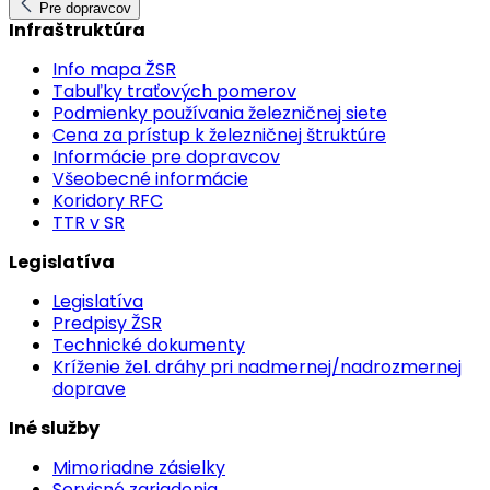
Pre dopravcov
Infraštruktúra
Info mapa ŽSR
Tabuľky traťových pomerov
Podmienky používania železničnej siete
Cena za prístup k železničnej štruktúre
Informácie pre dopravcov
Všeobecné informácie
Koridory RFC
TTR v SR
Legislatíva
Legislatíva
Predpisy ŽSR
Technické dokumenty
Kríženie žel. dráhy pri nadmernej/nadrozmernej
doprave
Iné služby
Mimoriadne zásielky
Servisné zariadenia