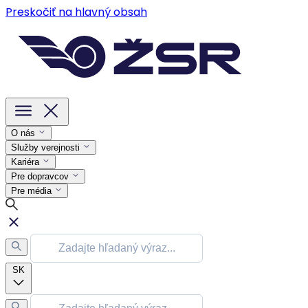
Preskočiť na hlavný obsah
O nás
Služby verejnosti
Kariéra
Pre dopravcov
Pre média
SK