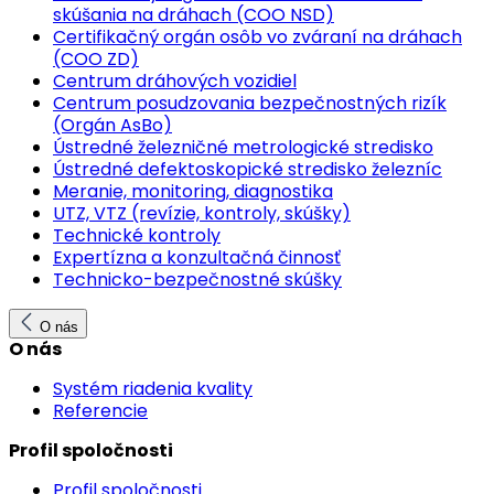
skúšania na dráhach (COO NSD)
Certifikačný orgán osôb vo zváraní na dráhach
(COO ZD)
Centrum dráhových vozidiel
Centrum posudzovania bezpečnostných rizík
(Orgán AsBo)
Ústredné železničné metrologické stredisko
Ústredné defektoskopické stredisko železníc
Meranie, monitoring, diagnostika
UTZ, VTZ (revízie, kontroly, skúšky)
Technické kontroly
Expertízna a konzultačná činnosť
Technicko-bezpečnostné skúšky
O nás
O nás
Systém riadenia kvality
Referencie
Profil spoločnosti
Profil spoločnosti