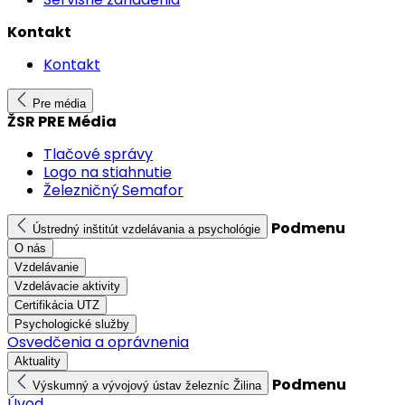
Kontakt
Kontakt
Pre média
ŽSR PRE Média
Tlačové správy
Logo na stiahnutie
Železničný Semafor
Podmenu
Ústredný inštitút vzdelávania a psychológie
O nás
Vzdelávanie
Vzdelávacie aktivity
Certifikácia UTZ
Psychologické služby
Osvedčenia a oprávnenia
Aktuality
Podmenu
Výskumný a vývojový ústav železníc Žilina
Úvod