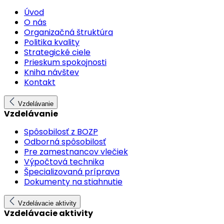
Úvod
O nás
Organizačná štruktúra
Politika kvality
Strategické ciele
Prieskum spokojnosti
Kniha návštev
Kontakt
Vzdelávanie
Vzdelávanie
Spôsobilosť z BOZP
Odborná spôsobilosť
Pre zamestnancov vlečiek
Výpočtová technika
Špecializovaná príprava
Dokumenty na stiahnutie
Vzdelávacie aktivity
Vzdelávacie aktivity