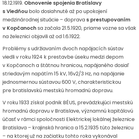
18.12.1919.
Obnovenie spojenia Bratislavy
s Viedňou
bolo dosiahnuté až po upokojení
medzinárodnej situácie – doprava
s prestupovaním
v Kopčanoch
sa začala 21.5.1920, priame vozne sa však
na železnici objavili až od 1.6.1922.
Problémy s udržiavaním dvoch napájacích sústav
viedli v roku 1924 k prestavbe úseku medzi depom
v Kopčanoch a štátnou hranicou, napájaného dosiaľ
striedavým napätím 15 kV, 16v2/3 Hz, na napájanie
jednosmernou sústavou 600 V, charakteristickou
pre bratislavskú mestskú hromadnú dopravu.
V roku 1933 získal podnik BÉUS, prevádzkujúci mestskú
hromadnú dopravu v Bratislave, významnú kapitálovú
účasť v rámci spoločnosti Elektrickej lokálnej železnice
Bratislava – krajinská hranica a 15.2.1935 túto železnicu
– na ktorej už na začiatku tohto roka vykonával