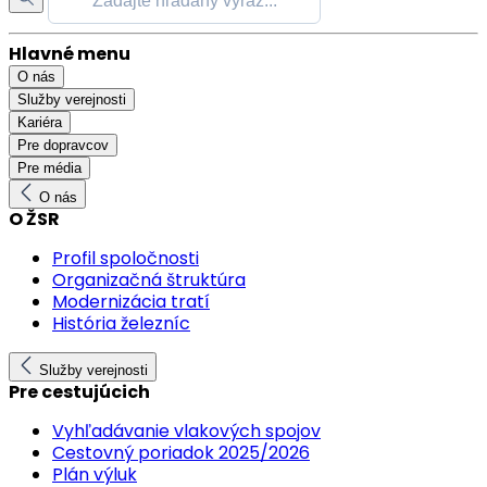
Hlavné menu
O nás
Služby verejnosti
Kariéra
Pre dopravcov
Pre média
O nás
O ŽSR
Profil spoločnosti
Organizačná štruktúra
Modernizácia tratí
História železníc
Služby verejnosti
Pre cestujúcich
Vyhľadávanie vlakových spojov
Cestovný poriadok 2025/2026
Plán výluk