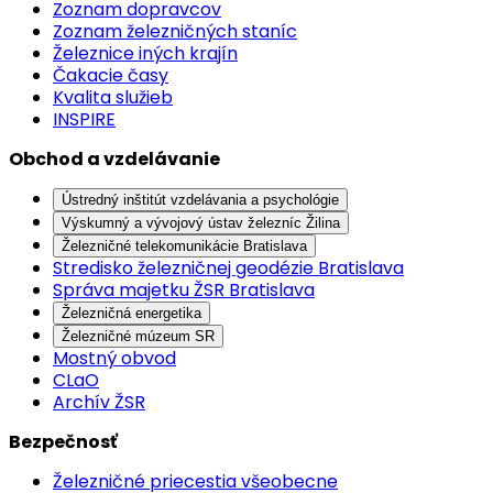
Zoznam dopravcov
Zoznam železničných staníc
Železnice iných krajín
Čakacie časy
Kvalita služieb
INSPIRE
Obchod a vzdelávanie
Ústredný inštitút vzdelávania a psychológie
Výskumný a vývojový ústav železníc Žilina
Železničné telekomunikácie Bratislava
Stredisko železničnej geodézie Bratislava
Správa majetku ŽSR Bratislava
Železničná energetika
Železničné múzeum SR
Mostný obvod
CLaO
Archív ŽSR
Bezpečnosť
Železničné priecestia všeobecne