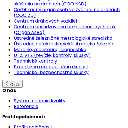
skúšania na dráhach (COO NSD)
Certifikačný orgán osôb vo zváraní na dráhach
(COO ZD)
Centrum dráhových vozidiel
Centrum posudzovania bezpečnostných rizík
(Orgán AsBo)
Ústredné železničné metrologické stredisko
Ústredné defektoskopické stredisko železníc
Meranie, monitoring, diagnostika
UTZ, VTZ (revízie, kontroly, skúšky)
Technické kontroly
Expertízna a konzultačná činnosť
Technicko-bezpečnostné skúšky
O nás
O nás
Systém riadenia kvality
Referencie
Profil spoločnosti
Profil spoločnosti