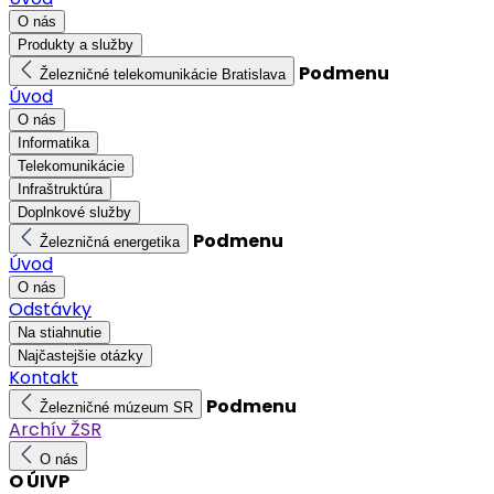
O nás
Produkty a služby
Podmenu
Železničné telekomunikácie Bratislava
Úvod
O nás
Informatika
Telekomunikácie
Infraštruktúra
Doplnkové služby
Podmenu
Železničná energetika
Úvod
O nás
Odstávky
Na stiahnutie
Najčastejšie otázky
Kontakt
Podmenu
Železničné múzeum SR
Archív ŽSR
O nás
O ÚIVP