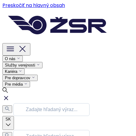
Preskočiť na hlavný obsah
O nás
Služby verejnosti
Kariéra
Pre dopravcov
Pre média
SK