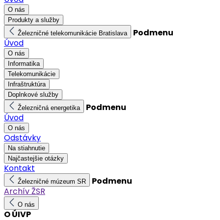
O nás
Produkty a služby
Podmenu
Železničné telekomunikácie Bratislava
Úvod
O nás
Informatika
Telekomunikácie
Infraštruktúra
Doplnkové služby
Podmenu
Železničná energetika
Úvod
O nás
Odstávky
Na stiahnutie
Najčastejšie otázky
Kontakt
Podmenu
Železničné múzeum SR
Archív ŽSR
O nás
O ÚIVP