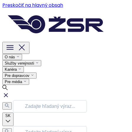
Preskočiť na hlavný obsah
O nás
Služby verejnosti
Kariéra
Pre dopravcov
Pre média
SK