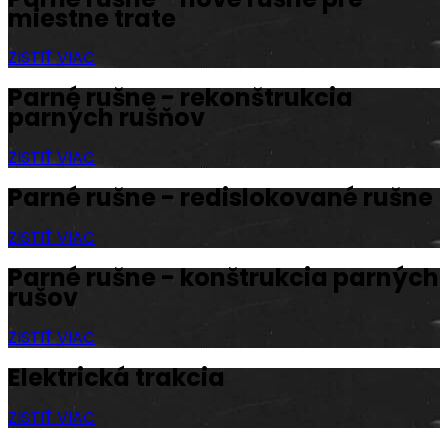
miestne trate
ZISTIŤ VIAC
Parné rušne - rekonštrukcia
parných rušňov
ZISTIŤ VIAC
Parné rušne - redislokované rušne
ZISTIŤ VIAC
Parné rušne - konštrukcia parných
rušov
ZISTIŤ VIAC
Elektrická trakcia
ZISTIŤ VIAC