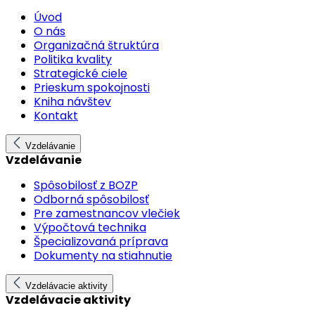
Úvod
O nás
Organizačná štruktúra
Politika kvality
Strategické ciele
Prieskum spokojnosti
Kniha návštev
Kontakt
Vzdelávanie
Vzdelávanie
Spôsobilosť z BOZP
Odborná spôsobilosť
Pre zamestnancov vlečiek
Výpočtová technika
Špecializovaná príprava
Dokumenty na stiahnutie
Vzdelávacie aktivity
Vzdelávacie aktivity