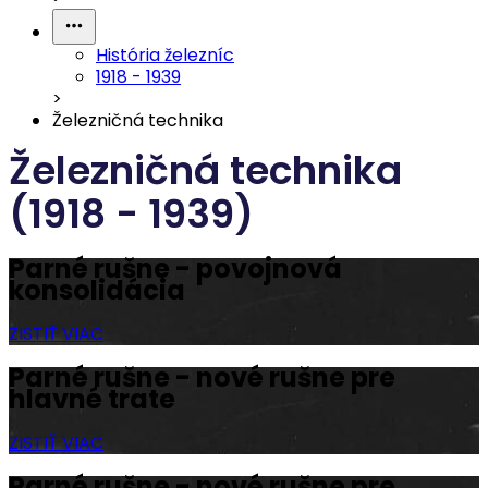
História železníc
1918 - 1939
>
Železničná technika
Železničná technika
(1918 - 1939)
Parné rušne - povojnová
konsolidácia
ZISTIŤ VIAC
Parné rušne - nové rušne pre
hlavné trate
ZISTIŤ VIAC
Parné rušne - nové rušne pre