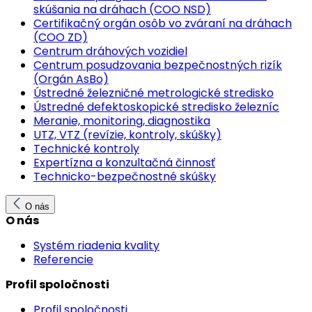
skúšania na dráhach (COO NSD)
Certifikačný orgán osôb vo zváraní na dráhach
(COO ZD)
Centrum dráhových vozidiel
Centrum posudzovania bezpečnostných rizík
(Orgán AsBo)
Ústredné železničné metrologické stredisko
Ústredné defektoskopické stredisko železníc
Meranie, monitoring, diagnostika
UTZ, VTZ (revízie, kontroly, skúšky)
Technické kontroly
Expertízna a konzultačná činnosť
Technicko-bezpečnostné skúšky
O nás
O nás
Systém riadenia kvality
Referencie
Profil spoločnosti
Profil spoločnosti