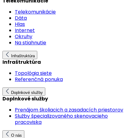
Telekomunikácie
Telekomunikácie
Dáta
Hlas
Internet
Okruhy
Na stiahnutie
Infraštruktúra
Infraštruktúra
Topológia siete
Referenčná ponuka
Doplnkové služby
Doplnkové služby
Prenájom školiacich a zasadacích priestorov
Služby špecializovaného skenovacieho
pracoviska
O nás