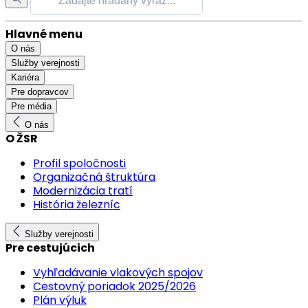
Hlavné menu
O nás
Služby verejnosti
Kariéra
Pre dopravcov
Pre média
O nás
O ŽSR
Profil spoločnosti
Organizačná štruktúra
Modernizácia tratí
História železníc
Služby verejnosti
Pre cestujúcich
Vyhľadávanie vlakových spojov
Cestovný poriadok 2025/2026
Plán výluk