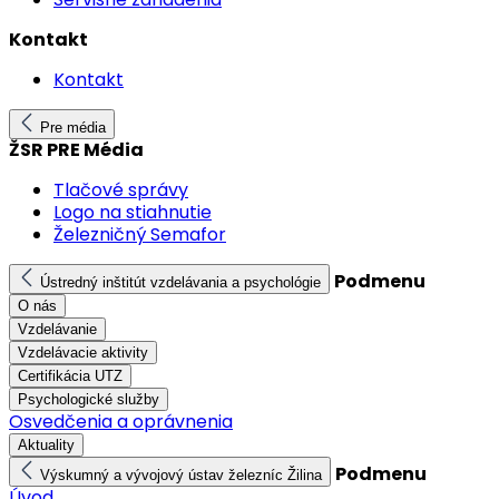
Kontakt
Kontakt
Pre média
ŽSR PRE Média
Tlačové správy
Logo na stiahnutie
Železničný Semafor
Podmenu
Ústredný inštitút vzdelávania a psychológie
O nás
Vzdelávanie
Vzdelávacie aktivity
Certifikácia UTZ
Psychologické služby
Osvedčenia a oprávnenia
Aktuality
Podmenu
Výskumný a vývojový ústav železníc Žilina
Úvod