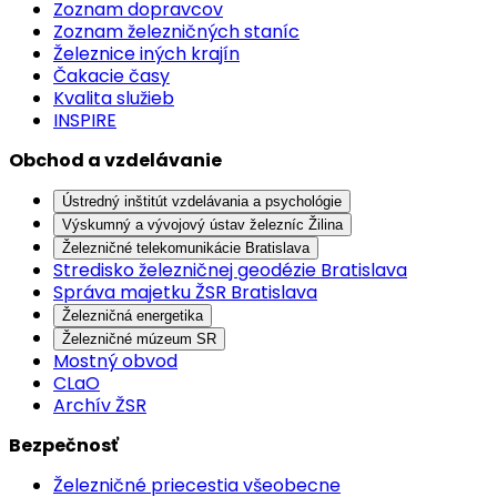
Zoznam dopravcov
Zoznam železničných staníc
Železnice iných krajín
Čakacie časy
Kvalita služieb
INSPIRE
Obchod a vzdelávanie
Ústredný inštitút vzdelávania a psychológie
Výskumný a vývojový ústav železníc Žilina
Železničné telekomunikácie Bratislava
Stredisko železničnej geodézie Bratislava
Správa majetku ŽSR Bratislava
Železničná energetika
Železničné múzeum SR
Mostný obvod
CLaO
Archív ŽSR
Bezpečnosť
Železničné priecestia všeobecne