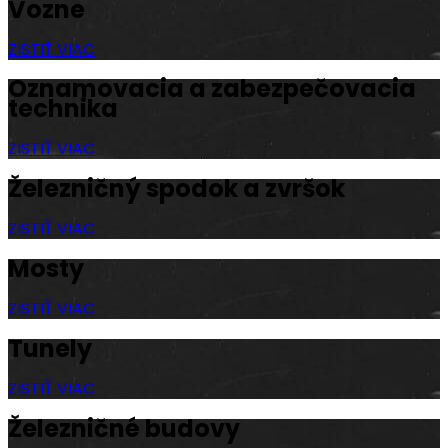
Vozne
ZISTIŤ VIAC
Oznamovacia a zabezpečovacia
technika
ZISTIŤ VIAC
Železničný spodok a zvršok
ZISTIŤ VIAC
Mosty
ZISTIŤ VIAC
Tunely
ZISTIŤ VIAC
Železničné budovy