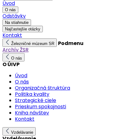
Úvod
O nás
Odstávky
Na stiahnutie
Najčastejšie otázky
Kontakt
Podmenu
Železničné múzeum SR
Archív ŽSR
O nás
O ÚIVP
Úvod
O nás
Organizačná štruktúra
Politika kvality
Strategické ciele
Prieskum spokojnosti
Kniha návštev
Kontakt
Vzdelávanie
Vzdelávanie