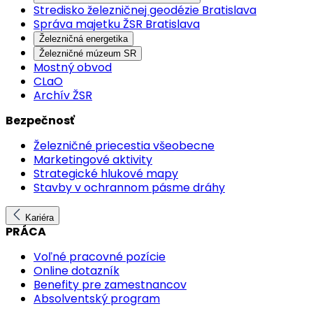
Stredisko železničnej geodézie Bratislava
Správa majetku ŽSR Bratislava
Železničná energetika
Železničné múzeum SR
Mostný obvod
CLaO
Archív ŽSR
Bezpečnosť
Železničné priecestia všeobecne
Marketingové aktivity
Strategické hlukové mapy
Stavby v ochrannom pásme dráhy
Kariéra
PRÁCA
Voľné pracovné pozície
Online dotazník
Benefity pre zamestnancov
Absolventský program