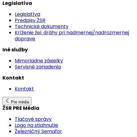
Legislatíva
Legislatíva
Predpisy ŽSR
Technické dokumenty
Kríženie žel. dráhy pri nadmernej/nadrozmernej
doprave
Iné služby
Mimoriadne zásielky
Servisné zariadenia
Kontakt
Kontakt
Pre média
ŽSR PRE Média
Tlačové správy
Logo na stiahnutie
Železničný Semafor