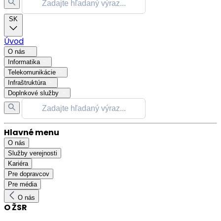
SK
Úvod
O nás
Informatika
Telekomunikácie
Infraštruktúra
Doplnkové služby
Hlavné menu
O nás
Služby verejnosti
Kariéra
Pre dopravcov
Pre média
O nás
O ŽSR