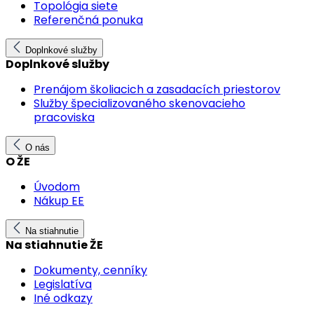
Topológia siete
Referenčná ponuka
Doplnkové služby
Doplnkové služby
Prenájom školiacich a zasadacích priestorov
Služby špecializovaného skenovacieho
pracoviska
O nás
O ŽE
Úvodom
Nákup EE
Na stiahnutie
Na stiahnutie ŽE
Dokumenty, cenníky
Legislatíva
Iné odkazy