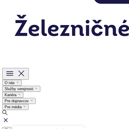
O nás
Služby verejnosti
Kariéra
Pre dopravcov
Pre média