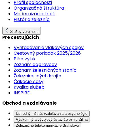
Profil spoločnosti
Organizačná štruktúra
Modernizácia tratí
História železníc
Služby verejnosti
Pre cestujúcich
Vyhľadávanie vlakových spojov
Cestovný poriadok 2025/2026
Plán výluk
Zoznam dopravcov
Zoznam železničných staníc
Železnice iných krajín
Čakacie časy
Kvalita služieb
INSPIRE
Obchod a vzdelávanie
Ústredný inštitút vzdelávania a psychológie
Výskumný a vývojový ústav železníc Žilina
Železničné telekomunikácie Bratislava