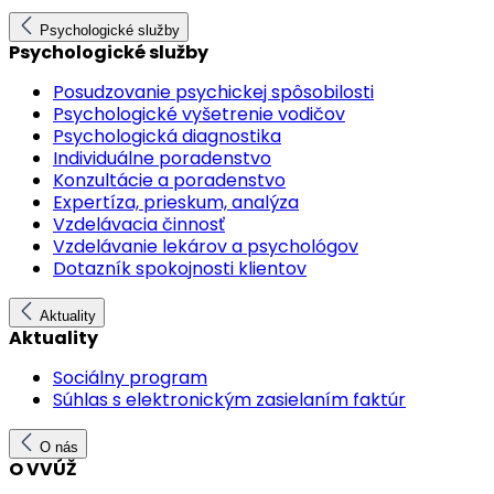
Psychologické služby
Psychologické služby
Posudzovanie psychickej spôsobilosti
Psychologické vyšetrenie vodičov
Psychologická diagnostika
Individuálne poradenstvo
Konzultácie a poradenstvo
Expertíza, prieskum, analýza
Vzdelávacia činnosť
Vzdelávanie lekárov a psychológov
Dotazník spokojnosti klientov
Aktuality
Aktuality
Sociálny program
Súhlas s elektronickým zasielaním faktúr
O nás
O VVÚŽ