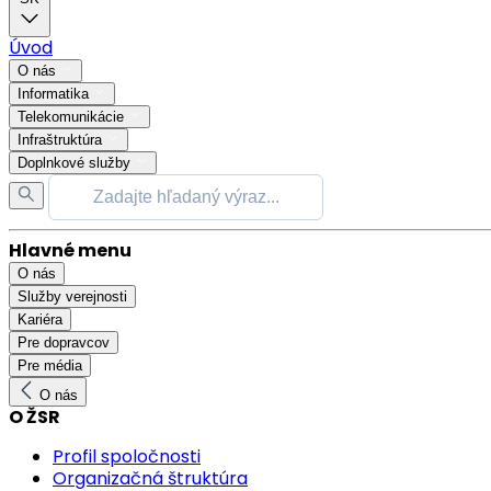
Úvod
O nás
Informatika
Telekomunikácie
Infraštruktúra
Doplnkové služby
Hlavné menu
O nás
Služby verejnosti
Kariéra
Pre dopravcov
Pre média
O nás
O ŽSR
Profil spoločnosti
Organizačná štruktúra