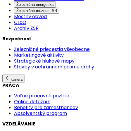
Železničná energetika
Železničné múzeum SR
Mostný obvod
CLaO
Archív ŽSR
Bezpečnosť
Železničné priecestia všeobecne
Marketingové aktivity
Strategické hlukové mapy
Stavby v ochrannom pásme dráhy
Kariéra
PRÁCA
Voľné pracovné pozície
Online dotazník
Benefity pre zamestnancov
Absolventský program
VZDELÁVANIE