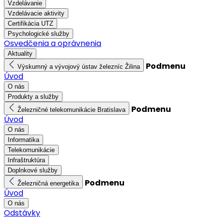
Vzdelávanie
Vzdelávacie aktivity
Certifikácia UTZ
Psychologické služby
Osvedčenia a oprávnenia
Aktuality
Podmenu
Výskumný a vývojový ústav železníc Žilina
Úvod
O nás
Produkty a služby
Podmenu
Železničné telekomunikácie Bratislava
Úvod
O nás
Informatika
Telekomunikácie
Infraštruktúra
Doplnkové služby
Podmenu
Železničná energetika
Úvod
O nás
Odstávky