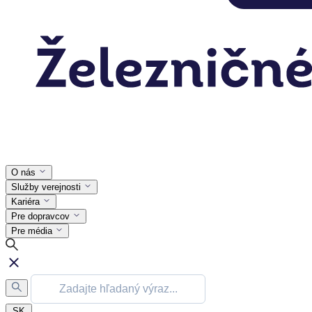
O nás
Služby verejnosti
Kariéra
Pre dopravcov
Pre média
SK