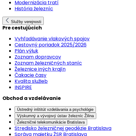
Modernizácia tratí
História železníc
Služby verejnosti
Pre cestujúcich
Vyhľadávanie vlakových spojov
Cestovný poriadok 2025/2026
Plán výluk
Zoznam dopravcov
Zoznam železničných staníc
Železnice iných krajín
Čakacie časy
Kvalita služieb
INSPIRE
Obchod a vzdelávanie
Ústredný inštitút vzdelávania a psychológie
Výskumný a vývojový ústav železníc Žilina
Železničné telekomunikácie Bratislava
Stredisko železničnej geodézie Bratislava
Správa majetku ŽSR Bratislava