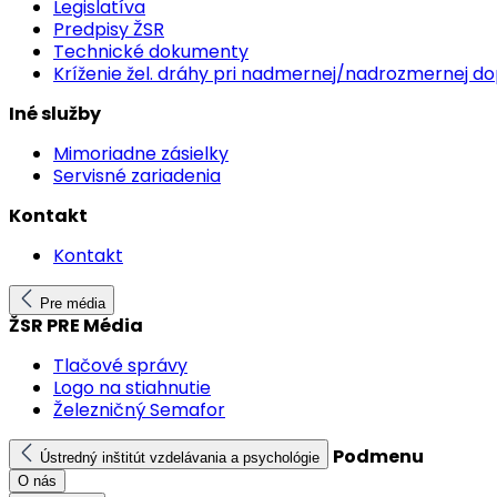
Legislatíva
Predpisy ŽSR
Technické dokumenty
Kríženie žel. dráhy pri nadmernej/nadrozmernej d
Iné služby
Mimoriadne zásielky
Servisné zariadenia
Kontakt
Kontakt
Pre média
ŽSR PRE Média
Tlačové správy
Logo na stiahnutie
Železničný Semafor
Podmenu
Ústredný inštitút vzdelávania a psychológie
O nás