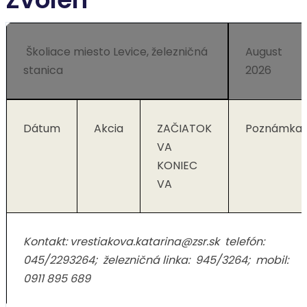
Školiace miesto Levice, železničná
August
stanica
2026
Dátum
Akcia
ZAČIATOK
Poznámka
VA
KONIEC
VA
Kontakt: vrestiakova.katarina@zsr.sk telefón:
045/2293264; železničná linka: 945/3264; mobil:
0911 895 689