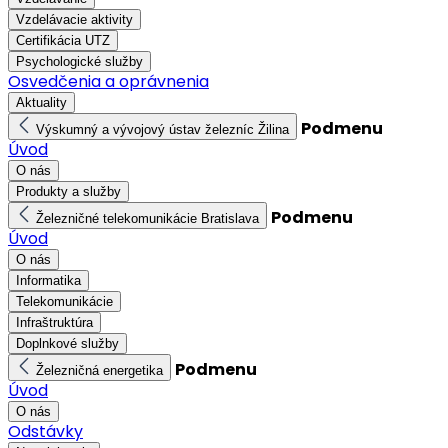
Vzdelávacie aktivity
Certifikácia UTZ
Psychologické služby
Osvedčenia a oprávnenia
Aktuality
Podmenu
Výskumný a vývojový ústav železníc Žilina
Úvod
O nás
Produkty a služby
Podmenu
Železničné telekomunikácie Bratislava
Úvod
O nás
Informatika
Telekomunikácie
Infraštruktúra
Doplnkové služby
Podmenu
Železničná energetika
Úvod
O nás
Odstávky