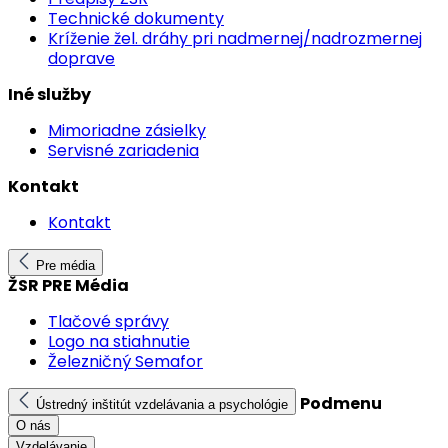
Technické dokumenty
Kríženie žel. dráhy pri nadmernej/nadrozmernej
doprave
Iné služby
Mimoriadne zásielky
Servisné zariadenia
Kontakt
Kontakt
Pre média
ŽSR PRE Média
Tlačové správy
Logo na stiahnutie
Železničný Semafor
Podmenu
Ústredný inštitút vzdelávania a psychológie
O nás
Vzdelávanie