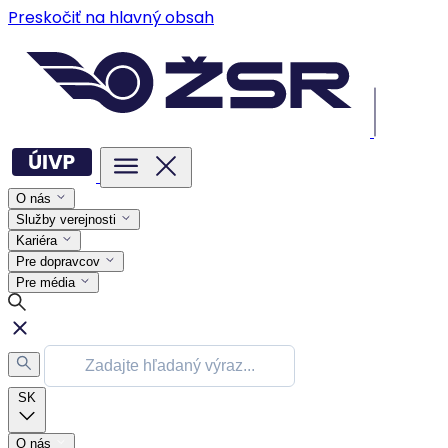
Preskočiť na hlavný obsah
O nás
Služby verejnosti
Kariéra
Pre dopravcov
Pre média
SK
O nás