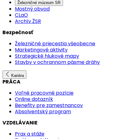
Železničné múzeum SR
Mostný obvod
CLaO
Archív ŽSR
Bezpečnosť
Železničné priecestia všeobecne
Marketingové aktivity
Strategické hlukové mapy
Stavby v ochrannom pásme dráhy
Kariéra
PRÁCA
Voľné pracovné pozície
Online dotazník
Benefity pre zamestnancov
Absolventský program
VZDELÁVANIE
Prax a stáže