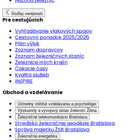
História železníc
Služby verejnosti
Pre cestujúcich
Vyhľadávanie vlakových spojov
Cestovný poriadok 2025/2026
Plán výluk
Zoznam dopravcov
Zoznam železničných staníc
Železnice iných krajín
Čakacie časy
Kvalita služieb
INSPIRE
Obchod a vzdelávanie
Ústredný inštitút vzdelávania a psychológie
Výskumný a vývojový ústav železníc Žilina
Železničné telekomunikácie Bratislava
Stredisko železničnej geodézie Bratislava
Správa majetku ŽSR Bratislava
Železničná energetika