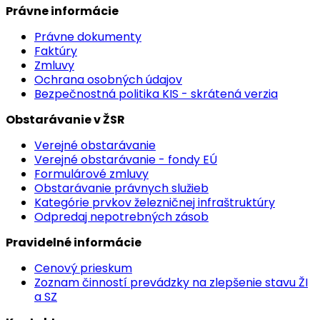
Právne informácie
Právne dokumenty
Faktúry
Zmluvy
Ochrana osobných údajov
Bezpečnostná politika KIS - skrátená verzia
Obstarávanie v ŽSR
Verejné obstarávanie
Verejné obstarávanie - fondy EÚ
Formulárové zmluvy
Obstarávanie právnych služieb
Kategórie prvkov železničnej infraštruktúry
Odpredaj nepotrebných zásob
Pravidelné informácie
Cenový prieskum
Zoznam činností prevádzky na zlepšenie stavu ŽI
a SZ