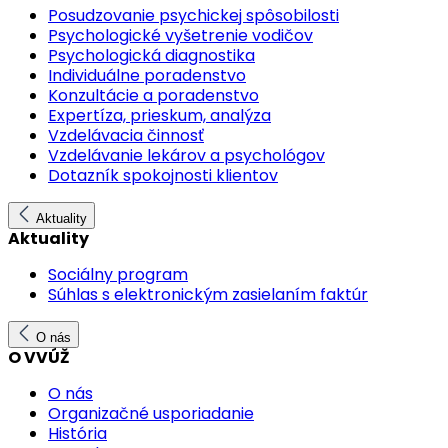
Posudzovanie psychickej spôsobilosti
Psychologické vyšetrenie vodičov
Psychologická diagnostika
Individuálne poradenstvo
Konzultácie a poradenstvo
Expertíza, prieskum, analýza
Vzdelávacia činnosť
Vzdelávanie lekárov a psychológov
Dotazník spokojnosti klientov
Aktuality
Aktuality
Sociálny program
Súhlas s elektronickým zasielaním faktúr
O nás
O VVÚŽ
O nás
Organizačné usporiadanie
História