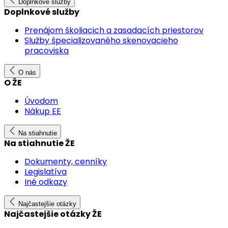
Doplnkové služby
Doplnkové služby
Prenájom školiacich a zasadacích priestorov
Služby špecializovaného skenovacieho
pracoviska
O nás
O ŽE
Úvodom
Nákup EE
Na stiahnutie
Na stiahnutie ŽE
Dokumenty, cenníky
Legislatíva
Iné odkazy
Najčastejšie otázky
Najčastejšie otázky ŽE