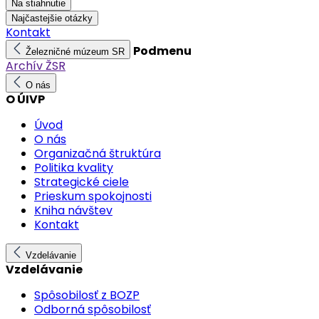
Na stiahnutie
Najčastejšie otázky
Kontakt
Podmenu
Železničné múzeum SR
Archív ŽSR
O nás
O ÚIVP
Úvod
O nás
Organizačná štruktúra
Politika kvality
Strategické ciele
Prieskum spokojnosti
Kniha návštev
Kontakt
Vzdelávanie
Vzdelávanie
Spôsobilosť z BOZP
Odborná spôsobilosť