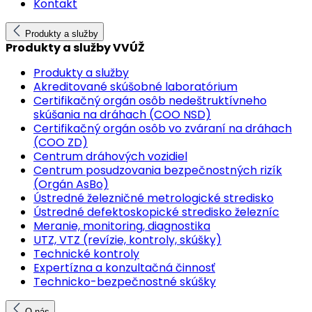
Kontakt
Produkty a služby
Produkty a služby VVÚŽ
Produkty a služby
Akreditované skúšobné laboratórium
Certifikačný orgán osôb nedeštruktívneho
skúšania na dráhach (COO NSD)
Certifikačný orgán osôb vo zváraní na dráhach
(COO ZD)
Centrum dráhových vozidiel
Centrum posudzovania bezpečnostných rizík
(Orgán AsBo)
Ústredné železničné metrologické stredisko
Ústredné defektoskopické stredisko železníc
Meranie, monitoring, diagnostika
UTZ, VTZ (revízie, kontroly, skúšky)
Technické kontroly
Expertízna a konzultačná činnosť
Technicko-bezpečnostné skúšky
O nás