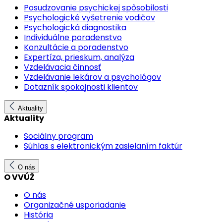
Posudzovanie psychickej spôsobilosti
Psychologické vyšetrenie vodičov
Psychologická diagnostika
Individuálne poradenstvo
Konzultácie a poradenstvo
Expertíza, prieskum, analýza
Vzdelávacia činnosť
Vzdelávanie lekárov a psychológov
Dotazník spokojnosti klientov
Aktuality
Aktuality
Sociálny program
Súhlas s elektronickým zasielaním faktúr
O nás
O VVÚŽ
O nás
Organizačné usporiadanie
História