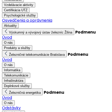
Vzdelávacie aktivity
Certifikácia UTZ
Psychologické služby
Osvedčenia a oprávnenia
Aktuality
Podmenu
Výskumný a vývojový ústav železníc Žilina
Úvod
O nás
Produkty a služby
Podmenu
Železničné telekomunikácie Bratislava
Úvod
O nás
Informatika
Telekomunikácie
Infraštruktúra
Doplnkové služby
Podmenu
Železničná energetika
Úvod
O nás
Odstávky