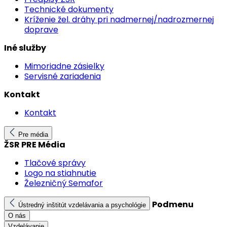
Technické dokumenty
Kríženie žel. dráhy pri nadmernej/nadrozmernej
doprave
Iné služby
Mimoriadne zásielky
Servisné zariadenia
Kontakt
Kontakt
Pre média
ŽSR PRE Média
Tlačové správy
Logo na stiahnutie
Železničný Semafor
Podmenu
Ústredný inštitút vzdelávania a psychológie
O nás
Vzdelávanie