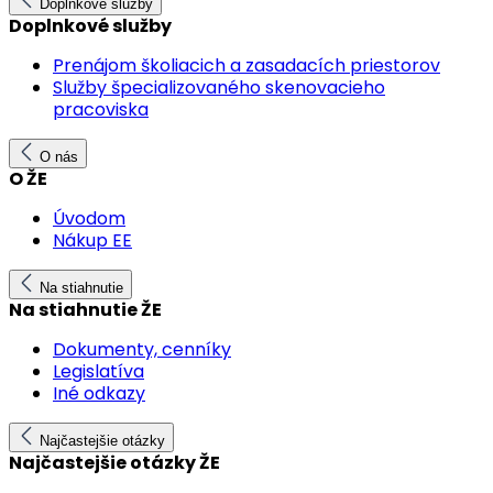
Doplnkové služby
Doplnkové služby
Prenájom školiacich a zasadacích priestorov
Služby špecializovaného skenovacieho
pracoviska
O nás
O ŽE
Úvodom
Nákup EE
Na stiahnutie
Na stiahnutie ŽE
Dokumenty, cenníky
Legislatíva
Iné odkazy
Najčastejšie otázky
Najčastejšie otázky ŽE