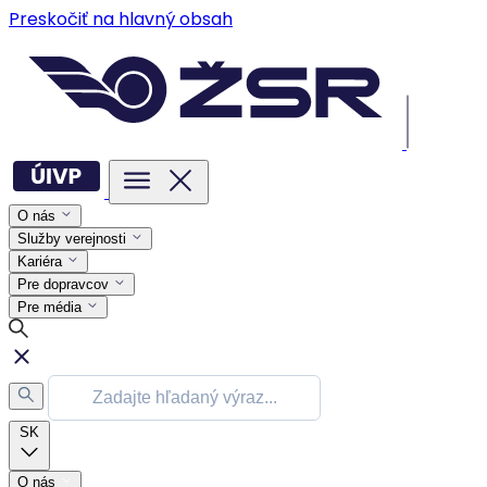
Preskočiť na hlavný obsah
O nás
Služby verejnosti
Kariéra
Pre dopravcov
Pre média
SK
O nás