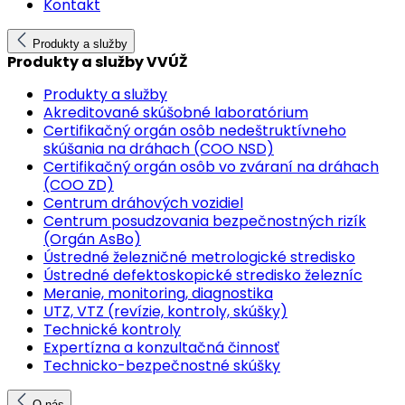
Kontakt
Produkty a služby
Produkty a služby VVÚŽ
Produkty a služby
Akreditované skúšobné laboratórium
Certifikačný orgán osôb nedeštruktívneho
skúšania na dráhach (COO NSD)
Certifikačný orgán osôb vo zváraní na dráhach
(COO ZD)
Centrum dráhových vozidiel
Centrum posudzovania bezpečnostných rizík
(Orgán AsBo)
Ústredné železničné metrologické stredisko
Ústredné defektoskopické stredisko železníc
Meranie, monitoring, diagnostika
UTZ, VTZ (revízie, kontroly, skúšky)
Technické kontroly
Expertízna a konzultačná činnosť
Technicko-bezpečnostné skúšky
O nás