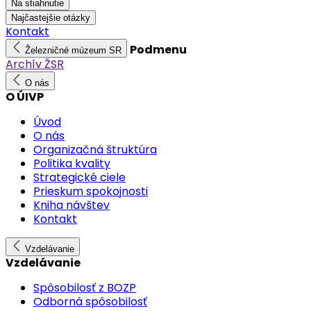
Na stiahnutie
Najčastejšie otázky
Kontakt
Podmenu
Železničné múzeum SR
Archív ŽSR
O nás
O ÚIVP
Úvod
O nás
Organizačná štruktúra
Politika kvality
Strategické ciele
Prieskum spokojnosti
Kniha návštev
Kontakt
Vzdelávanie
Vzdelávanie
Spôsobilosť z BOZP
Odborná spôsobilosť