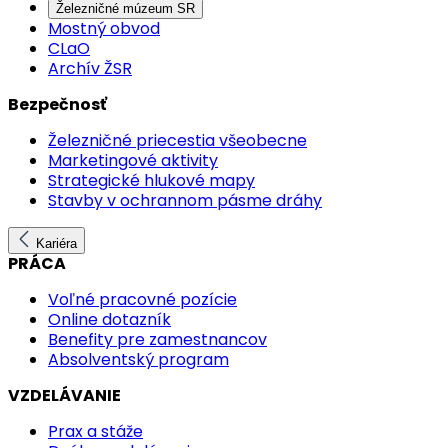
Železničné múzeum SR
Mostný obvod
CLaO
Archív ŽSR
Bezpečnosť
Železničné priecestia všeobecne
Marketingové aktivity
Strategické hlukové mapy
Stavby v ochrannom pásme dráhy
Kariéra
PRÁCA
Voľné pracovné pozície
Online dotazník
Benefity pre zamestnancov
Absolventský program
VZDELÁVANIE
Prax a stáže