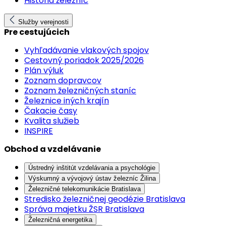
História železníc
Služby verejnosti
Pre cestujúcich
Vyhľadávanie vlakových spojov
Cestovný poriadok 2025/2026
Plán výluk
Zoznam dopravcov
Zoznam železničných staníc
Železnice iných krajín
Čakacie časy
Kvalita služieb
INSPIRE
Obchod a vzdelávanie
Ústredný inštitút vzdelávania a psychológie
Výskumný a vývojový ústav železníc Žilina
Železničné telekomunikácie Bratislava
Stredisko železničnej geodézie Bratislava
Správa majetku ŽSR Bratislava
Železničná energetika