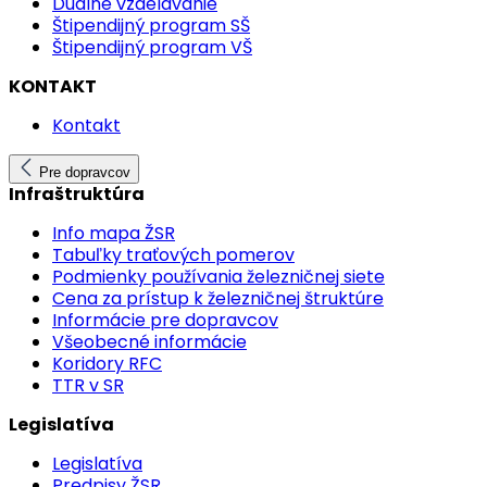
Duálne vzdelávanie
Štipendijný program SŠ
Štipendijný program VŠ
KONTAKT
Kontakt
Pre dopravcov
Infraštruktúra
Info mapa ŽSR
Tabuľky traťových pomerov
Podmienky používania železničnej siete
Cena za prístup k železničnej štruktúre
Informácie pre dopravcov
Všeobecné informácie
Koridory RFC
TTR v SR
Legislatíva
Legislatíva
Predpisy ŽSR